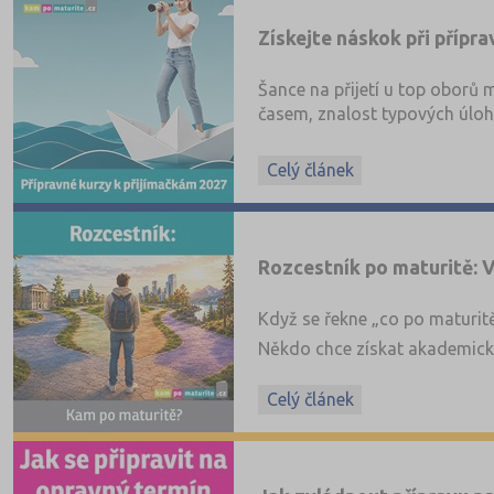
Získejte náskok při přípr
Šance na přijetí u top oborů m
časem, znalost typových úloh
většině. A před maturitou udrž
Celý článek
Rozcestník po maturitě: V
Když se řekne „co po maturitě“
Někdo chce získat akademické
V tomto přehledu najdete nejč
Celý článek
zorientovat se v možnostech,