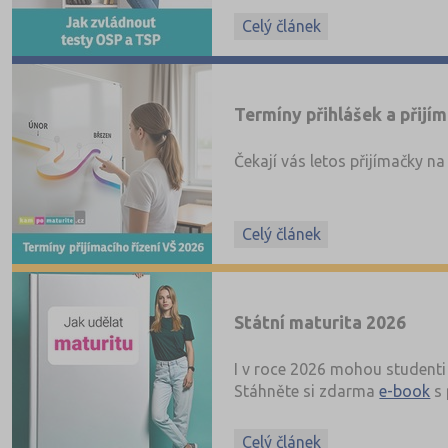
Chcete mít OSP a TSP pře
Celý článek
Stáhněte si zdarma e-book, ve
Termíny přihlášek a přijí
Čekají vás letos přijímačky n
Celý článek
Státní maturita 2026
I v roce 2026 mohou studenti 
Stáhněte si zdarma
e-book
s 
Celý článek