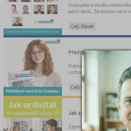
Uvažujete o studiu cestovního
jejich školu. Zkrácenou verzi
ruchu, a už je na
webu k prol
Celý článek
Přečtěte si dubnové čísl
Dubnové číslo časopisu KamP
rozhovory se zástupci VŠ a V
jazykových škol. V tištěné fo
Celý článek
Jak se dostat na nejžáda
Zajímá vás, kde se na dané o