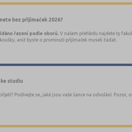
ol najdete v příloze k článku.
 přehled a další možnosti mimo veřejné VŠ.
nete bez přijímaček 2026?
řidáno řazení podle oborů.
V našem přehledu najdete ty fakul
koušky, aniž byste o prominutí přijímaček museli žádat.
 ke studiu
přijetí? Podívejte se, jaké jsou vaše šance na odvolání. Pozor