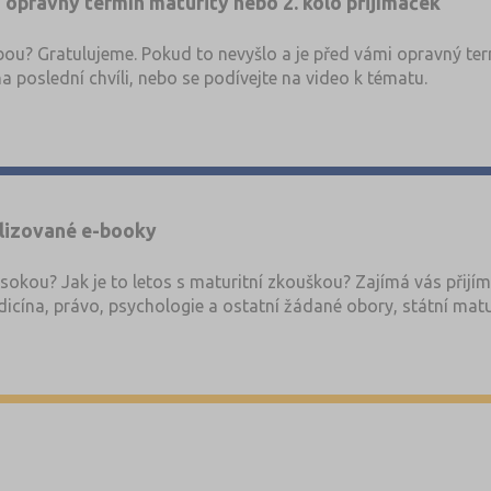
 opravný termín maturity nebo 2. kolo přijímaček
ou? Gratulujeme. Pokud to nevyšlo a je před vámi opravný term
t na poslední chvíli, nebo se podívejte na video k tématu.
alizované e-booky
ysokou? Jak je to letos s maturitní zkouškou? Zajímá vás přijím
dicína, právo, psychologie a ostatní žádané obory, státní matur
h