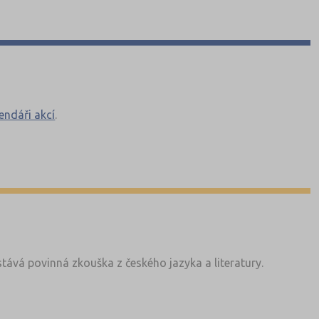
cení, přehled škol i doporučení k přípravě.
lendáři akcí
.
tává povinná zkouška z českého jazyka a literatury.