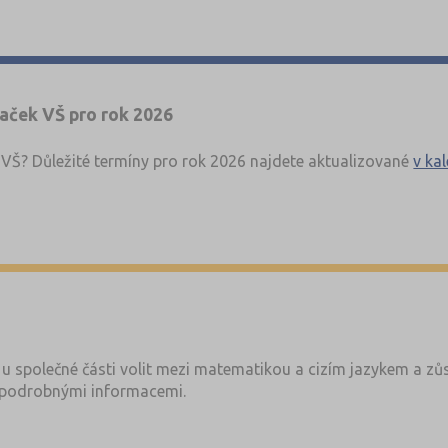
hledně na jednom místě?
 kterém najdete rozdíly mezi OSP a TSP, termíny, způsob hodno
maček VŠ pro rok 2026
a VŠ? Důležité termíny pro rok 2026 najdete aktualizované
v ka
u společné části volit mezi matematikou a cizím jazykem a zůs
podrobnými informacemi.