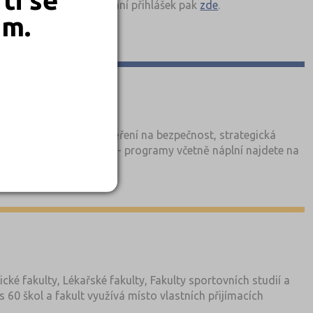
loužení termínů pro podání přihlášek pak
zde
.
em.
ožnosti vám nabízí zaměření na bezpečnost, strategická
a, geografii a podobně - programy včetně náplní najdete na
esty a testy z minulých let, podívejte se na doporučenou
ké fakulty, Lékařské fakulty, Fakulty sportovních studií a
 60 škol a fakult využívá místo vlastních přijímacích