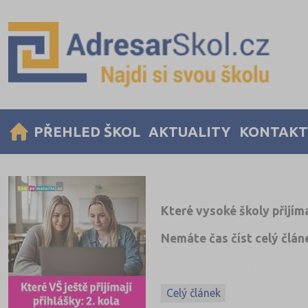
PŘEHLED ŠKOL
AKTUALITY
KONTAKT
Které vysoké školy přijíma
Nemáte čas číst celý člán
✅ Ano, na řadě fakult (nejen t
✅ Další kola přijímacího řízen
Celý článek
✅ Některé školy přijímají přih