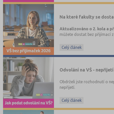
✅ Rozpis podle jednotlivých šk
✅ Níže uvádíme aktualizovaný
Na které fakulty se dosta
Aktualizováno o 2. kola a p
můžete dostat bez přijímací z
Celý článek
Odvolání na VŠ - nepřijetí
Obdrželi jste rozhodnutí o ne
nepřijetí.
Celý článek