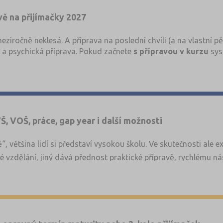
avě na přijímačky 2027
eziročně neklesá. A příprava na poslední chvíli (a na vlastní pě
 a psychická příprava. Pokud začnete
s přípravou v kurzu
sys
íte nervy v klidu.
Š, VOŠ, práce, gap year i další možnosti
, většina lidí si představí vysokou školu. Ve skutečnosti ale e
 vzdělání, jiný dává přednost praktické přípravě, rychlému 
astější cesty po maturitě, jejich hlavní výhody i nevýhody. Cíl
 které máte před sebou.