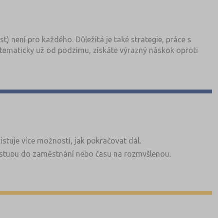
st) není pro každého. Důležitá je také strategie, práce s
tematicky už od podzimu, získáte výrazný náskok oproti
xistuje více možností, jak pokračovat dál.
nástupu do zaměstnání nebo času na rozmyšlenou.
em není říct vám, kterou z nich zvolit, ale pomoci vám