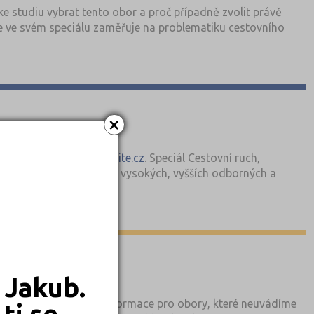
e studiu vybrat tento obor a proč případně zvolit právě
 se ve svém speciálu zaměřuje na problematiku cestovního
×
.Casopis.KamPoMaturite.cz
. Speciál Cestovní ruch,
ášek na VŠ, a prezentace vysokých, vyšších odborných a
 Jakub.
mačkám pro rok 2026? Informace pro obory, které neuvádíme
ti se