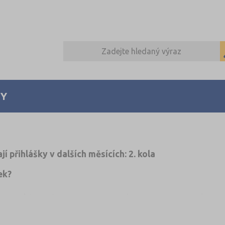
Y
jí přihlášky v dalších měsících: 2. kola
ek?
echnických - níže najdete rozpis i dle typu oboru) se stále může
í běží po celé ČR.
lášky i během léta.