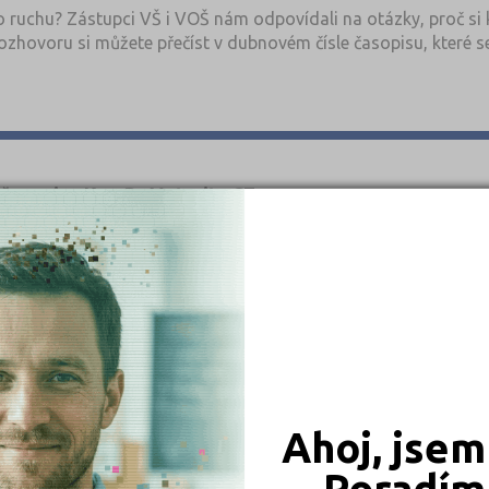
 ruchu? Zástupci VŠ i VOŠ nám odpovídali na otázky, proč si k
 rozhovoru si můžete přečíst v dubnovém čísle časopisu, které
istování zdarma
.
o časopisu KamPoMaturite.CZ
oMaturitě.CZ již můžete zdarma stáhnout i prolistovat na
www
OŠ z tohoto oboru, status studenta po maturitě, 2. kola přihl
rmě na školách od 7. 4. 2026.
nější obory vysokých škol
Ahoj, jsem
bory můžete přihlásit? Jaké jsou konkrétní požadavky k přijí
Poradím 