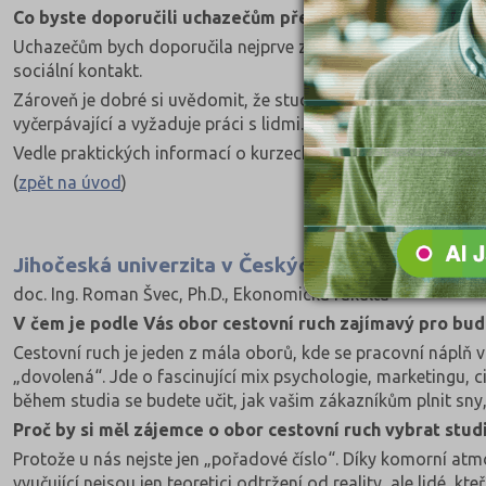
Co byste doporučili uchazečům před podáním přihlášky
Uchazečům bych doporučila nejprve zvážit, která forma studia
sociální kontakt.
Zároveň je dobré si uvědomit, že studijní obor Cestovní ruc
vyčerpávající a vyžaduje práci s lidmi. Pomůže proto zamysle
Vedle praktických informací o kurzech, školném či vyučujícíc
(
zpět na úvod
)
Jihočeská univerzita v Českých Budějovicích, E
doc. Ing. Roman Švec, Ph.D., Ekonomická fakulta
V čem je podle Vás obor cestovní ruch zajímavý pro bu
Cestovní ruch je jeden z mála oborů, kde se pracovní náplň v 
„dovolená“. Jde o fascinující mix psychologie, marketingu,
během studia se budete učit, jak vašim zákazníkům plnit sny,
Proč by si měl zájemce o obor cestovní ruch vybrat stu
Protože u nás nejste jen „pořadové číslo“. Díky komorní atm
vyučující nejsou jen teoretici odtržení od reality, ale lidé, k