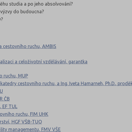
běhu studia a po jeho absolvování?
í výzvy do budoucna?
y?
 a cestovního ruchu, AMBIS
lizaci a celoživotní vzdělávání, garantka
ho ruchu, MUP
 katedry cestovního ruchu, a Ing. Iveta Hamarneh, Ph.D., prod
LU
CR ČB
, EF TUL
stovního ruchu, FIM UHK
nýrství, HGF VŠB-TUO
itality managementu, FMV VŠE