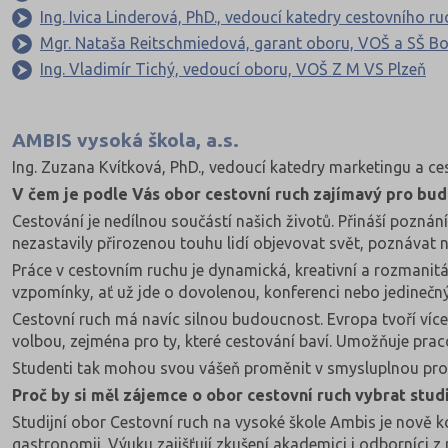
Ing. Ivica Linderová, PhD., vedoucí katedry cestovního r
Mgr. Nataša Reitschmiedová, garant oboru, VOŠ a SŠ B
Ing. Vladimír Tichý, vedoucí oboru, VOŠ Z M VS Plzeň
AMBIS vysoká škola, a.s.
Ing. Zuzana Kvítková, PhD., vedoucí katedry marketingu a c
V čem je podle Vás obor cestovní ruch zajímavý pro bu
Cestování je nedílnou součástí našich životů. Přináší poznání
nezastavily přirozenou touhu lidí objevovat svět, poznávat 
Práce v cestovním ruchu je dynamická, kreativní a rozmanitá. 
vzpomínky, ať už jde o dovolenou, konferenci nebo jedinečný
Cestovní ruch má navíc silnou budoucnost. Evropa tvoří více
volbou, zejména pro ty, které cestování baví. Umožňuje prac
Studenti tak mohou svou vášeň proměnit v smysluplnou pr
Proč by si měl zájemce o obor cestovní ruch vybrat stu
Studijní obor Cestovní ruch na vysoké škole Ambis je nově k
gastronomii. Výuku zajišťují zkušení akademici i odborníci z