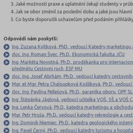
Jaké možnosti praxe a uplatnění čekají studenty v prů
Jak se obor změnil za poslední dobu a jaké jsou hlavn
Co byste doporučili uchazečům před podáním přihlášk
Odpovědi nám poskytli:
Ing. Zuzana Kvítková, PhD., vedoucí Katedry marketingu
doc. Ing. Roman Švec, Ph.D., Ekonomická fakulta JČU
Ing. Markéta Novotná, Ph.D., proděkanka pro internaciona
předmětu Cestovní ruch, ESF MU
doc. Ing. Josef Abrhám, Ph.D., vedoucí katedry cestovní
Mgr. et Mgr. Petra Chaloupková Košlíková, Ph.D., vedoucí
doc. Ing. Pavlína Pellešová, Ph.D., garantka oboru, OPF S
Ing. Štěpánka Jáglová, vedoucí učitelka VOŠ, SŠ a VOŠ 
Ing. Lenka Červová, Ph.D., katedra marketingu a obchodu
Mgr. Petr Hruša, Ph.D., vedoucí katedry rekreologie a ce
Ing. Dominik Niemiec, Ph.D., katedra geologického inže
Ing. Pavel Černý, Ph.D., vedoucí katedry turismu a hosp