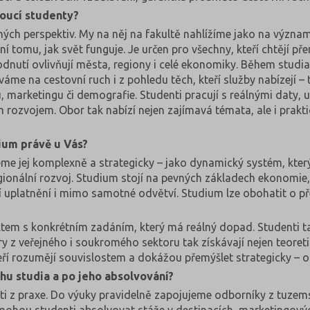
doucí studenty?
různých perspektiv. My na něj na fakultě nahlížíme jako na výz
 tomu, jak svět funguje. Je určen pro všechny, kteří chtějí pře
odnutí ovlivňují města, regiony i celé ekonomiky. Během studia
íváme na cestovní ruch i z pohledu těch, kteří služby nabízejí – 
arketingu či demografie. Studenti pracují s reálnými daty, učí
zvojem. Obor tak nabízí nejen zajímavá témata, ale i prakti
dium právě u Vás?
eme jej komplexně a strategicky – jako dynamický systém, který
egionální rozvoj. Studium stojí na pevných základech ekonomie,
 uplatnění i mimo samotné odvětví. Studium lze obohatit o pře
ktem s konkrétním zadáním, který má reálný dopad. Studenti ta
ry z veřejného i soukromého sektoru tak získávají nejen teoreti
eří rozumějí souvislostem a dokážou přemýšlet strategicky – o
hu studia a po jeho absolvování?
i z praxe. Do výuky pravidelně zapojujeme odborníky z tuzemska