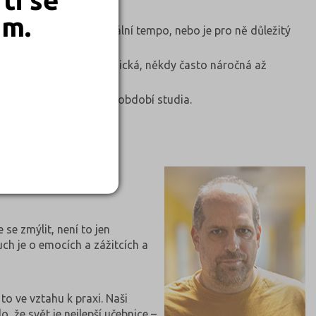
em.
zda preferují individuální tempo, nebo je pro ně důležitý
radost i výzvy, je dynamická, někdy často náročná až
tudijní obor volím.
 zvládnutí náročnějších období studia.
 se zmýlit, není to jen
ch je o emocích a zážitcích a
o ve vztahu k praxi. Naši
o, že svět je nejlepší učebnice –