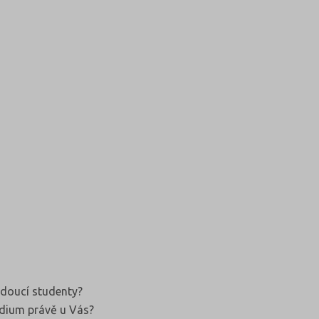
udoucí studenty?
udium právě u Vás?