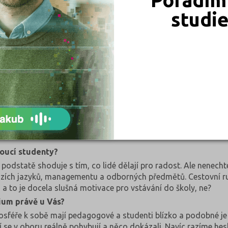
?
studi
 jim bude vyhovovat – zda potřebují skloubit studium s prací, 
h směřuje k profesi, která je svým způsobem posláním. Přináší 
t se nad tím, co od budoucí kariéry očekávám a proč si tento s
h je právě tato vnitřní motivace klíčem k dobrému rozhodnutí i
konomická fakulta
doucí studenty?
podstatě shoduje s tím, co lidé dělají pro radost. Ale nenechte
 cizích jazyků, managementu a odborných předmětů. Cestovní ru
 a to je docela slušná motivace pro vstávání do školy, ne?
dium právě u Vás?
osféře k sobě mají pedagogové a studenti blízko a podobné je t
teří se v oboru reálně pohybují a něco dokázali. Navíc razíme hesl