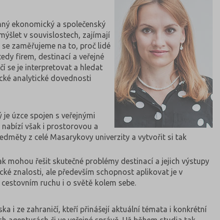
namný ekonomický a společenský
mýšlet v souvislostech, zajímají
 se zaměřujeme na to, proč lidé
tedy firem, destinací a veřejné
 se je interpretovat a hledat
cké analytické dovednosti
 je úzce spojen s veřejnými
 nabízí však i prostorovou a
dměty z celé Masarykovy univerzity a vytvořit si tak
k mohou řešit skutečné problémy destinací a jejich výstupy
cké znalosti, ale především schopnost aplikovat je v
 cestovním ruchu i o světě kolem sebe.
 i ze zahraničí, kteří přinášejí aktuální témata i konkrétní