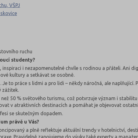
uchu, VŠPJ
oskovice
estovního ruchu
doucí studenty?
, inspiraci i nezapomenutelné chvíle s rodinou a přáteli. Ani di
nové kultury a setkávat se osobně.
Je to práce s lidmi a pro lidi – někdy náročná, ale naplňující
 zážitek.
 než 50 % světového turismu, což potvrzuje význam i stabilitu
ovat v atraktivních destinacích a pomáhat je objevovat ostatn
ofesi se skutečným dopadem.
dium právě u Vás?
oncipovaný a plně reflektuje aktuální trendy v hotelnictví, d
 praxe. Pravidelně zapojujeme do výuky také experty a manažer