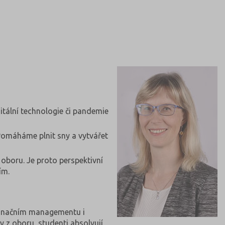
gitální technologie či pandemie
. Pomáháme plnit sny a vytvářet
 oboru. Je proto perspektivní
ím.
estinačním managementu i
y z oboru, studenti absolvují