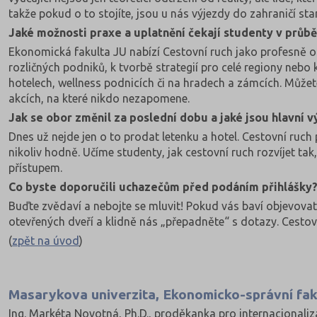
takže pokud o to stojíte, jsou u nás výjezdy do zahraničí st
Jaké možnosti praxe a uplatnění čekají studenty v průbě
Ekonomická fakulta JU nabízí Cestovní ruch jako profesně o
rozličných podniků, k tvorbě strategií pro celé regiony nebo 
hotelech, wellness podnicích či na hradech a zámcích. Můžete 
akcích, na které nikdo nezapomene.
Jak se obor změnil za poslední dobu a jaké jsou hlavní 
Dnes už nejde jen o to prodat letenku a hotel. Cestovní ruch 
nikoliv hodně. Učíme studenty, jak cestovní ruch rozvíjet ta
přístupem.
Co byste doporučili uchazečům před podáním přihlášky
Buďte zvědaví a nebojte se mluvit! Pokud vás baví objevovat 
otevřených dveří a klidně nás „přepadněte“ s dotazy. Cestov
(
zpět na úvod
)
Masarykova univerzita, Ekonomicko-správní fak
Ing. Markéta Novotná, Ph.D., proděkanka pro internacionaliz