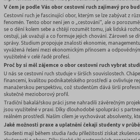
V čem je podle Vás obor cestovní ruch zajímavý pro bu
Cestovní ruch je fascinující obor, kterým se lze zabývat z 
fenomén. Tento obor není jen o „cestování“, ale o porozumění
se o dění kolem sebe a chtějí rozumět tomu, jak lidská rozh
cestují, jak uvažují a co formuje jejich chování. Zároveň se d
správy. Studium propojuje znalosti ekonomie, managementu, m
vyvážená řešení mezi ekonomickým přínosem a odpovědným ro
využitelné v celé řadě profesí.
Proč by si měl zájemce o obor cestovní ruch vybrat stu
U nás se cestovní ruch studuje v širších souvislostech. Cháp
financemi, kvalitou podnikatelského prostředí a ovlivňuje r
manažerskou perspektivu, což studentům dává širší profesní
skutečně mezioborový profil.
Tradiční bakalářskou práci jsme nahradili závěrečným proje
jsou využitelné v praxi. Díky dlouhodobé spolupráci s partne
reálném prostředí. Naším cílem je vychovávat absolventy, kt
Jaké možnosti praxe a uplatnění čekají studenty v průbě
Studenti mají během studia řadu příležitostí získat zkušenost