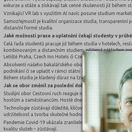
exkurze a stáže a získávají tak cenné zkušenosti již během st
Vznikající VR lab s využitím AI navíc posune studium marke
Samozřejmostí je kvalitní organizace studia, transparentní
distanční formě studia.
Jaké možnosti praxe a uplatnění čekají studenty v průbě
Celá řada studentů pracuje již během studia v hotelech, res
kombinovaným a distančním studiem, přičemž základem prezen
Letiště Praha, Czech Inn Hotels či CzechTourism. Zahraničn
Absolventi našeho bakalářského oboru jsou připravení praco
podnikání či se uplatit v rámci státní a územní správy, v nezi
Během studia je kladený důraz na tzv. přenositelné kompet
Jak se obor změnil za poslední dobu a jaké jsou hlavní 
Studijní obor Cestovní ruch reaguje na zásadní proměny cel
hostům a zaměstnancům. Hosté dnes nehledají šokující novinky
Technologie zůstávají důležité, klíčová je však jejich chytrá 
udržitelnost a tvorba skutečné hodnoty pro hosta i turistu v 
Pandemie Covid-19 ukázala zranitelnost systému, ale také j
kvalitu služeb – zůstávají.