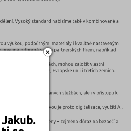
oddělení. Vysoký standard nabízíme také v kombinované a
kovou výukou, podpůrnými materiály i kvalitně nastaveným
×
 povinná odborná stáž u partnerských firem, například
+.
ých pracovníků ve firmách, mohou založit vlastní
, a to v České republice, Evropské unii i třetích zemích.
tu – nejen v poskytovaných službách, ale i v přístupu k
šovat stres. Velkou výzvou je proto digitalizace, využití AI,
 Jakub.
ním návykům, některé změny – zejména důraz na bezpečí a
ti se