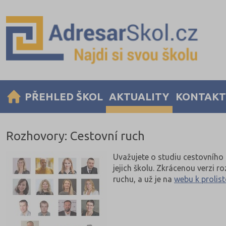
PŘEHLED ŠKOL
AKTUALITY
KONTAKT
Rozhovory: Cestovní ruch
Uvažujete o studiu cestovního 
jejich školu. Zkrácenou verzi 
ruchu, a už je na
webu k prolis