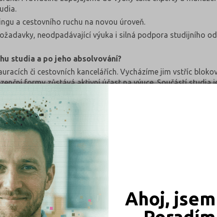
udia.
tingu a cestovního ruchu na novou úroveň.
 požadavky, neodpadávající výuka i silná podpora studijního 
hu studia a po jeho absolvování?
tauracích či cestovních kancelářích. Vycházíme jim vstříc blo
ční formy zůstává aktivní účast na výuce. Součástí studia je
í zkušenost mohou studenti získat také díky programu Erasmus
vat na pozicích středního managementu, specialistů a odborn
skových organizacích vztahujících se k oblasti cestovního ruchu
ence, což významně usnadňuje uplatnění na pracovním trhu.
výzvy do budoucna?
ého odvětví. Podle řady odborníků dochází ke změně paradigma
, ale stabilitu, spolehlivost, bezpečí a skutečnou péči.
a nenápadná integrace. Mají usnadňovat práci i pobyt, nikoli zvy
destinaci.
Ahoj, jsem
eho odolnost. Přestože se část chování turistů vrací k původ
Poradím 