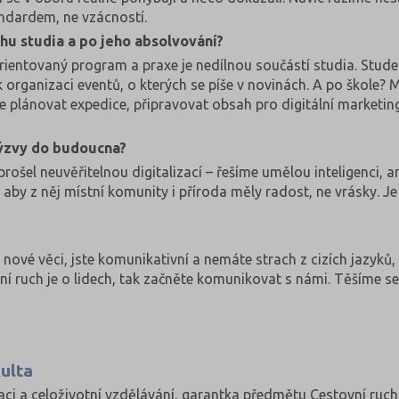
andardem, ne vzácností.
hu studia a po jeho absolvování?
rientovaný program a praxe je nedílnou součástí studia. Stude
k organizaci eventů, o kterých se píše v novinách. A po škole?
plánovat expedice, připravovat obsah pro digitální marketing, 
výzvy do budoucna?
prošel neuvěřitelnou digitalizací – řešíme umělou inteligenci, 
k, aby z něj místní komunity i příroda měly radost, ne vrásky.
?
nové věci, jste komunikativní a nemáte strach z cizích jazyků,
ní ruch je o lidech, tak začněte komunikovat s námi. Těšíme se
ulta
aci a celoživotní vzdělávání, garantka předmětu Cestovní ruch