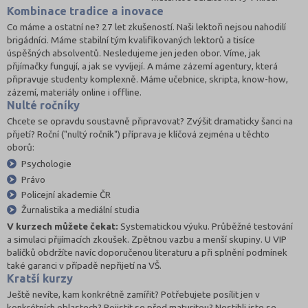
Kombinace tradice a inovace
Co máme a ostatní ne? 27 let zkušeností. Naši lektoři nejsou nahodilí
brigádníci. Máme stabilní tým kvalifikovaných lektorů a tisíce
úspěšných absolventů. Nesledujeme jen jeden obor. Víme, jak
přijímačky fungují, a jak se vyvíjejí. A máme zázemí agentury, která
připravuje studenty komplexně. Máme učebnice, skripta, know-how,
zázemí, materiály online i offline.
Nulté ročníky
Chcete se opravdu soustavně připravovat? Zvýšit dramaticky šanci na
přijetí? Roční ("nultý ročník") příprava je klíčová zejména u těchto
oborů:
Psychologie
Právo
Policejní akademie ČR
Žurnalistika a mediální studia
V kurzech můžete čekat:
Systematickou výuku. Průběžné testování
a simulaci přijímacích zkoušek. Zpětnou vazbu a menší skupiny. U VIP
balíčků obdržíte navíc doporučenou literaturu a při splnění podmínek
také garanci v případě nepřijetí na VŠ.
Kratší kurzy
Ještě nevíte, kam konkrétně zamířit? Potřebujete posílit jen v
konkrétních oblastech? Pojistit se před maturitou? Nestihli jste se