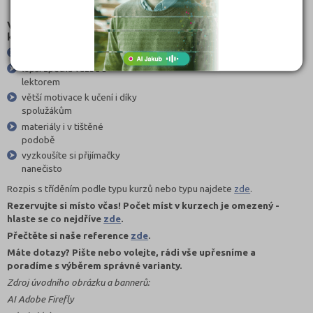
podobě.
Výhody prezenčních
kurzů:
výuka v malé skupině
lepší zpětná vazba s
lektorem
větší motivace k učení i díky
spolužákům
materiály i v tištěné
podobě
vyzkoušíte si přijímačky
nanečisto
Rozpis s tříděním podle typu kurzů nebo typu najdete
zde
.
Rezervujte si místo včas! Počet míst v kurzech je omezený -
hlaste se co nejdříve
zde
.
Přečtěte si naše reference
zde
.
Máte dotazy? Pište nebo volejte, rádi vše upřesníme a
poradíme s výběrem správné varianty.
Zdroj úvodního obrázku a bannerů:
AI Adobe Firefly