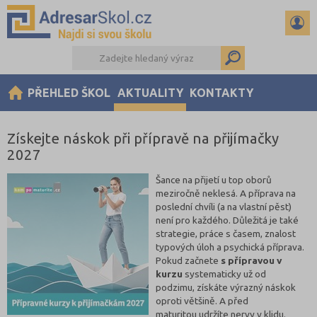
PŘEHLED ŠKOL
AKTUALITY
KONTAKTY
Získejte náskok při přípravě na přijímačky
2027
Šance na přijetí u top oborů
meziročně neklesá. A příprava na
poslední chvíli (a na vlastní pěst)
není pro každého. Důležitá je také
strategie, práce s časem, znalost
typových úloh a psychická příprava.
Pokud začnete
s přípravou v
kurzu
systematicky už od
podzimu, získáte výrazný náskok
oproti většině. A před
maturitou udržíte nervy v klidu.