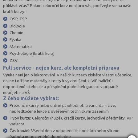
přihlásit včas? Pokud celoroční kurz není pro vás, podívejte se na naše
kratší kurzy:
OSP, TSP
Biologie
Chemie
Fyzika
Matematika
Psychologie (kratší kurz)
ZSV
Full service - nejen kurz, ale kompletní příprava
Výuka není jen o lektorování. V našich kurzech získáte vlastní učebnice,
online i offline materiály a testy k vyzkoušení. U VIP balíčků i
doporučené učebnice a při splnění podmínek garanci v případě
nepřijetí na VŠ.
Z čeho můžete vybírat:
Prezenční kurzy nebo online plnohodnotná varianta = živé,
nepředtočené lekce s ověřeným technickým zázemím
Typy kurzu: Celoroční (nulté), kratší kurzy, jednotlivé předměty, VIP
varianta
Čas konání: Všední den v odpoledních hodinách nebo víkend
(sobota nebo neděle) dopoledne