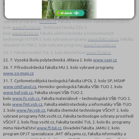
www.prf.upol.cz
15. 7. Filozoficko-přírodovědecká fakulta v Opavě SLU 2. kolo
vybrané programy
www.fpf.slu.cz
, Přírodovědecká fakulta OU 2. kolo
vybrané programy
prf.osu.cz
,
Fakulta tropického zemědělství ČZU 2.
kolo
www.ftz.czu.cz
, Technická fakulta ČZU 2.
kolo
www.tf.czu.
cz
, Fakulta elektrotechniky a komunikačních
technologií VUTBR 2. kolo vybrané programy
www.fekt.vut.cz
,
Fakulta
stavební VUTBR 2. kolo vybrané programy
www.fce.vutbr.cz
20. 7. Fakulta textilní TUL 2. kolo Návrhářství
www.ft.tul.cz
22. 7.
Vysoká škola polytechnická Jihlava 2. kolo
www.vspj.cz
26. 7. Přírodovědecká fakulta MU 2. kolo vybrané programy
www.sci.muni.cz
31. 7.
Cyrilometodějská teologická fakulta UPOL 2. kolo SP, MSHP
www.cmtf.upol.cz
, Hornicko-geologická fakulta VŠB-TUO 2. kolo
www.hgf.vsb.cz
, Fakulta strojní VŠB-TUO 2.
kolo
www.fs.vsb.cz
, Fakulta materiálově – technologická VŠB-TUO 2.
kolo
www.fmt.vsb.cz
, Fakulta elektrotechniky a informatiky VŠB-TUO
2. kolo
www.fei.vsb.cz
, Fakulta chemické technologie VŠCHT 2. kolo
vybrané programy fcht.vscht.cz, Fakulta technologie ochrany prostředí
VŠCHT 2. kolo ftop.vscht.cz, Fakulta textilní TUL 2. kolo Bc. programy
mimo Návrhářství
www.ft.tul.cz
,
Divadelní fakulta JAMU 2. kolo
program DPJT specializace JMT difa.jamu.cz,
Fakulta informatiky a