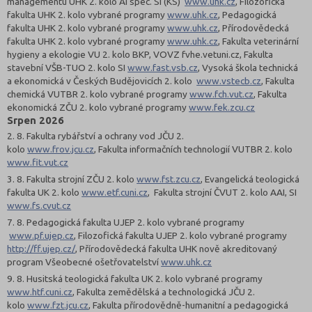
managementu UHK 2. kolo AI spec. SI (KS)
www.uhk.cz
, Filozofická
fakulta UHK 2. kolo vybrané programy
www.uhk.cz
, Pedagogická
fakulta UHK 2. kolo vybrané programy
www.uhk.cz
,
Přírodovědecká
fakulta UHK 2. kolo vybrané programy
www.uhk.cz
, Fakulta veterinární
hygieny a ekologie VU 2. kolo BKP, VOVZ fvhe.vetuni.cz,
Fakulta
stavební VŠB-TUO 2. kolo SI
www.fast.vsb.cz
,
Vysoká škola technická
a ekonomická v Českých Budějovicích 2. kolo
www.vstecb.cz
,
Fakulta
chemická VUTBR 2. kolo vybrané programy
www.fch.vut.cz
,
Fakulta
ekonomická ZČU 2. kolo vybrané programy
www.fek.zcu.cz
Srpen 2026
2. 8.
Fakulta rybářství a ochrany vod JČU 2.
kolo
www.frov.jcu.cz
, Fakulta informačních technologií VUTBR 2. kolo
www.fit.vut.cz
3. 8.
Fakulta strojní ZČU 2. kolo
www.fst.zcu.cz
, Evangelická teologická
fakulta UK 2. kolo
www.etf.cuni.cz
,
Fakulta strojní ČVUT 2. kolo AAI, SI
www.fs.cvut.cz
7. 8. Pedagogická fakulta UJEP 2. kolo vybrané programy
www.pf.ujep.cz
,
Filozofická fakulta UJEP 2. kolo vybrané programy
http://ff.ujep.cz/
,
Přírodovědecká fakulta UHK nově akreditovaný
program Všeobecné ošetřovatelství
www.uhk.cz
9. 8. Husitská teologická fakulta UK 2. kolo vybrané programy
www.htf.cuni.cz
,
Fakulta zemědělská a technologická JČU 2.
kolo
www.fzt.jcu.cz
,
Fakulta přírodovědně-humanitní a pedagogická