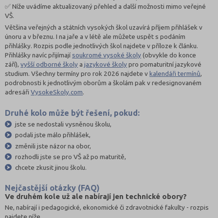
✅ Níže uvádíme aktualizovaný přehled a další možnosti mimo veřejné
VŠ.
Většina veřejných a státních vysokých škol uzavírá příjem přihlášek v
únoru a v březnu. I na jaře a v létě ale můžete uspět s podáním
přihlášky. Rozpis podle jednotlivých škol najdete v příloze k článku.
Přihlášky navíc přijímají
soukromé vysoké školy
(obvykle do konce
září),
vyšší odborné školy
a
jazykové školy
pro pomaturitní jazykové
studium. Všechny termíny pro rok 2026 najdete v
kalendáři termínů
,
podrobnosti k jednotlivým oborům a školám pak v redesignovaném
adresáři
VysokeSkoly.com
.
Druhé kolo může být řešení, pokud:
jste se nedostali vysněnou školu,
podali jste málo přihlášek,
změnili jste názor na obor,
rozhodli jste se pro VŠ až po maturitě,
chcete zkusit jinou školu.
Nejčastější otázky (FAQ)
Ve druhém kole už ale nabírají jen technické obory?
Ne, nabírají i pedagogické, ekonomické či zdravotnické fakulty - rozpis
najdete níže.