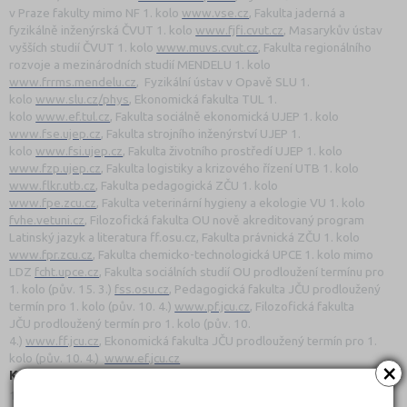
v Praze fakulty mimo NF 1. kolo
www.vse.cz
, Fakulta jaderná a
fyzikálně inženýrská ČVUT 1. kolo
www.fjfi.cvut.cz
,
Masarykův ústav
vyšších studií ČVUT 1. kolo
www.muvs.cvut.cz
,
Fakulta regionálního
rozvoje a mezinárodních studií MENDELU 1. kolo
www.frrms.mendelu.cz
, Fyzikální ústav v Opavě SLU 1.
kolo
www.slu.cz/phys
, Ekonomická fakulta TUL 1.
kolo
www.ef.tul.cz
, Fakulta sociálně ekonomická UJEP 1. kolo
www.fse.ujep.cz
, Fakulta strojního inženýrství UJEP 1.
kolo
www.fsi.ujep.cz
, Fakulta životního prostředí UJEP 1. kolo
www.fzp.ujep.cz
, Fakulta logistiky a krizového řízení UTB 1. kolo
www.flkr.utb.cz
, Fakulta pedagogická ZČU 1. kolo
www.fpe.zcu.cz
, Fakulta veterinární hygieny a ekologie VU 1. kolo
fvhe.vetuni.cz
, Filozofická fakulta OU nově akreditovaný program
Latinský jazyk a literatura ff.osu.cz, Fakulta právnická ZČU 1. kolo
www.fpr.zcu.cz
, Fakulta chemicko-technologická UPCE 1. kolo mimo
LDZ
fcht.upce.cz
, Fakulta sociálních studií OU prodloužení termínu pro
1. kolo (pův. 15. 3.)
fss.osu.cz
, Pedagogická fakulta JČU prodloužený
termín pro 1. kolo (pův. 10. 4.)
www.pf.jcu.cz
, Filozofická fakulta
JČU
prodloužený termín pro 1. kolo (pův. 10.
4.)
www.ff.jcu.cz
,
Ekonomická fakulta JČU
prodloužený termín pro 1.
kolo (pův. 10. 4.)
www.ef.jcu.cz
×
Květen 2026
10. 5. Hudební fakulta JAMU Hra na housle
hf.jamu.cz