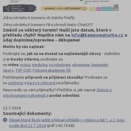
Zdroj obrázku k banneru: AI Adobe Firefly
Zdroj obrázku k banneru FB a shrnutí textu: ChatGPT
Změnil se některý termín? Našli jste datum, které v
přehledu chybí? Napište nám na
info@kampomaturite.cz
a
údaj doplníme/opravíme - děkujeme!
Mohlo by vás zajímat:
Podívejte se,
jak se na dostat na nejžádanější obory
- stáhněte
si
e-booky zdarma
, podívejte se
na
videa
:
práva
,
medicína
,
psychologie
,
ekonomie
,
humanitní
obory
,
TSP OSP
,
Policejní akademie ČR
Potřebujete
připravit na přijímací zkoušky
? Podívejte se
na
učebnice
a
kurzy k přípravě
na přijímačky.
Nepovedly se vám přijímačky? Přečtěte si, jak napsat
žádost o
přezkoumání rozhodnutí
a
podat odvolání.
22.7.2026
Související dokumenty:
článek které školy ještě přijímají přihlášky v dubnu a dál 1. a 2. kola -
podle škol 22 7 2026
(pdf 240,19 kB)