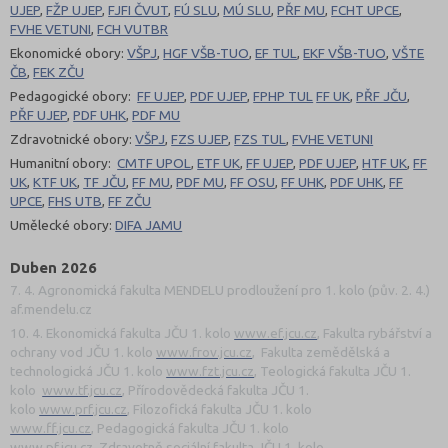
UJEP
,
FŽP UJEP
,
FJFI ČVUT
,
FÚ SLU
,
MÚ SLU
,
PŘF MU
,
FCHT UPCE
,
FVHE VETUNI
,
FCH VUTBR
Ekonomické obory:
VŠPJ
,
HGF VŠB-TUO
,
EF TUL
,
EKF VŠB-TUO
,
VŠTE
ČB
,
FEK ZČU
Pedagogické obory:
FF UJEP
,
PDF UJEP
,
FPHP TUL
FF UK
,
PŘF JČU
,
PŘF UJEP
,
PDF UHK
,
PDF MU
Zdravotnické obory:
VŠPJ
,
FZS UJEP
,
FZS TUL
,
FVHE VETUNI
Humanitní obory:
CMTF UPOL
,
ETF UK
,
FF UJEP
,
PDF UJEP
,
HTF UK
,
FF
UK
,
KTF UK
,
TF JČU
,
FF MU
,
PDF MU
,
FF OSU
,
FF UHK
,
PDF UHK
,
FF
UPCE
,
FHS UTB
,
FF ZČU
Umělecké obory:
DIFA JAMU
Duben 2026
7. 4. Agronomická fakulta MENDELU prodloužení pro 1. kolo (pův. 2. 4.)
af.mendelu.cz
10. 4. Ekonomická fakulta JČU 1. kolo
www.ef.jcu.cz
, Fakulta rybářství a
ochrany vod JČU 1. kolo
www.frov.jcu.cz
, Fakulta zemědělská a
technologická JČU 1. kolo
www.fzt.jcu.cz
, Teologická fakulta JČU 1.
kolo
www.tf.jcu.cz
, Přírodovědecká fakulta JČU 1.
kolo
www.prf.jcu.cz
, Filozofická fakulta JČU 1. kolo
www.ff.jcu.cz
, Pedagogická fakulta JČU 1. kolo
www.pf.jcu.cz
, Zdravotně sociální fakulta JČU 1. kolo