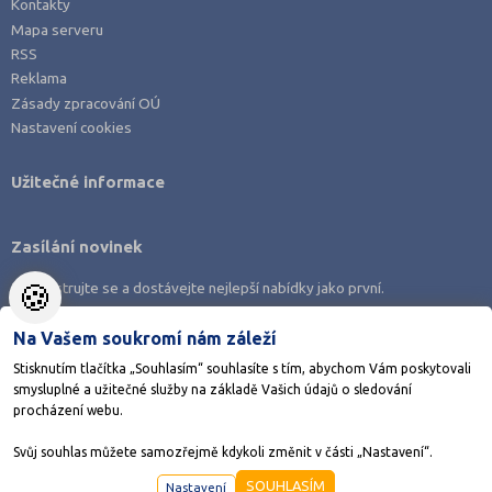
Kontakty
Mapa serveru
RSS
Reklama
Zásady zpracování OÚ
Nastavení cookies
Užitečné informace
Zasílání novinek
🍪
Zaregistrujte se a dostávejte nejlepší nabídky jako první.
Na Vašem soukromí nám záleží
Stisknutím tlačítka „Souhlasím“ souhlasíte s tím, abychom Vám poskytovali
smysluplné a užitečné služby na základě Vašich údajů o sledování
Stáhněte si aplikaci Adresář škol
procházení webu.
Svůj souhlas můžete samozřejmě kdykoli změnit v části „Nastavení“.
©1998-2026
AMOS KamPoMaturite.cz
, s.r.o., stránky vytvořilo
Anawe
SOUHLASÍM
Nastavení