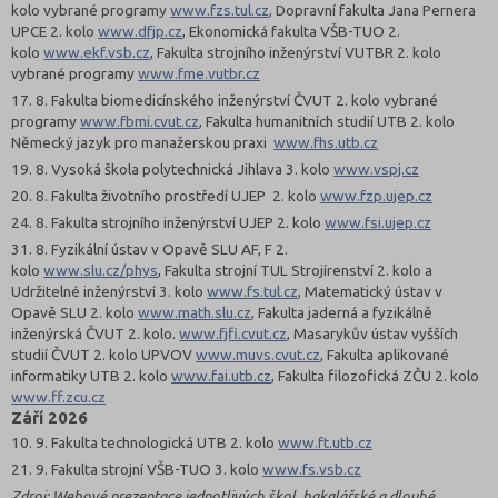
kolo vybrané programy
www.fzs.tul.cz
,
Dopravní fakulta Jana Pernera
UPCE 2. kolo
www.dfjp.cz
, Ekonomická fakulta VŠB-TUO 2.
kolo
www.ekf.vsb.cz
, Fakulta strojního inženýrství VUTBR 2. kolo
vybrané programy
www.fme.vutbr.cz
17. 8. Fakulta biomedicínského inženýrství ČVUT 2. kolo vybrané
programy
www.fbmi.cvut.cz
, Fakulta humanitních studií UTB 2. kolo
Německý jazyk pro manažerskou praxi
www.fhs.utb.cz
19. 8.
Vysoká škola polytechnická Jihlava 3. kolo
www.vspj.cz
20. 8.
Fakulta životního prostředí UJEP 2. kolo
www.fzp.ujep.cz
24. 8. Fakulta strojního inženýrství UJEP 2. kolo
www.fsi.ujep.cz
31. 8.
Fyzikální ústav v Opavě SLU AF, F 2.
kolo
www.slu.cz/phys
, Fakulta strojní TUL Strojírenství 2. kolo a
Udržitelné inženýrství 3. kolo
www.fs.tul.cz
, Matematický ústav v
Opavě SLU 2. kolo
www.math.slu.cz
, Fakulta jaderná a fyzikálně
inženýrská ČVUT 2. kolo.
www.fjfi.cvut.cz
, Masarykův ústav vyšších
studií ČVUT 2. kolo UPVOV
www.muvs.cvut.cz
, Fakulta aplikované
informatiky UTB 2. kolo
www.fai.utb.cz
, Fakulta filozofická ZČU 2. kolo
www.ff.zcu.cz
Září 2026
10. 9. Fakulta technologická UTB 2. kolo
www.ft.utb.cz
21. 9. Fakulta strojní VŠB-TUO 3. kolo
www.fs.vsb.cz
Zdroj: Webové prezentace jednotlivých škol, bakalářské a dlouhé