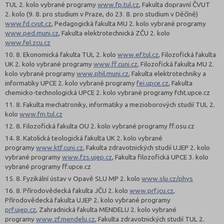
TUL 2. kolo vybrané programy
www.fp.tul.cz
,
Fakulta dopravní ČVUT
2. kolo (9. 8. pro studium v Praze, do 23. 8. pro studium v Děčíně)
www.fd.cvut.cz
,
Pedagogická fakulta MU 2. kolo vybrané programy
www.ped.muni.cz
,
Fakulta elektrotechnická ZČU 2. kolo
www.fel.zcu.cz
10. 8. Ekonomická fakulta TUL 2. kolo
www.ef.tul.cz
,
Filozofická fakulta
UK 2. kolo vybrané programy
www.ff.cuni.cz
,
Filozofická fakulta MU 2.
kolo vybrané programy
www.phil.muni.cz
, Fakulta elektrotechniky a
informatiky UPCE 2. kolo vybrané programy
fei.upce.cz
, Fakulta
chemicko-technologická UPCE 2. kolo vybrané programy fcht.upce.cz
11. 8. Fakulta mechatroniky, informatiky a mezioborových studií TUL 2.
kolo
www.fm.tul.cz
12. 8. Filozofická fakulta OU 2. kolo vybrané programy ff.osu.cz
14. 8. Katolická teologická fakulta UK 2. kolo vybrané
programy
www.ktf.cuni.cz
, Fakulta zdravotnických studií UJEP 2. kolo
vybrané programy
www.fzs.ujep.cz
, Fakulta filozofická UPCE 3. kolo
vybrané programy ff.upce.cz
15. 8.
Fyzikální ústav v Opavě SLU MP 2. kolo
www.slu.cz/phys
16. 8. Přírodovědecká fakulta JČU 2. kolo
www.prf.jcu.cz
,
Přírodovědecká fakulta UJEP 2. kolo vybrané programy
prf.ujep.cz
, Zahradnická fakulta MENDELU 2. kolo vybrané
programy
www.zf.mendelu.cz
,
Fakulta zdravotnických studií TUL 2.