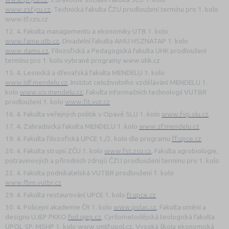
www.zsf.jc
u.cz
, Technická fakulta ČZU prodloužení termínu pro 1. kolo
www.tf.czu.cz
12. 4. Fakulta managementu a ekonomiky UTB 1. kolo
www.fame.utb.cz
,
Divadelní fakulta AMU HSZNATAP 1. kolo
www.damu.c
z
, Filozofická a Pedagogická fakulta UHK prodloužení
termínu pro 1. kolo vybrané programy www.uhk.cz
15. 4. Lesnická a dřevařská fakulta MENDELU 1. kolo
www.ldf.mendelu.cz
, Institut celoživotního vzdělávání MENDELU 1.
kolo
www.icv.mendelu.cz
,
Fakulta informačních technologií VUTBR
prodloužení 1. kolo
www.fit.vut.cz
16. 4. Fakulta veřejných politik v Opavě SLU 1. kolo
www.fvp.slu.cz
17. 4. Zahradnická fakulta MENDELU 1. kolo
www.zf.mendelu.cz
19. 4. Fakulta filozofická UPCE 1./2. kolo dle programu
ff.upce.cz
20. 4. Fakulta strojní ZČU 1. kolo
www.
fst.zcu.cz
, Fakulta agrobiologie,
potravinových a přírodních zdrojů ČZU prodloužení termínu pro 1. kolo
22. 4. Fakulta podnikatelská VUTBR prodloužení 1. kolo
www.fbm.vutbr.cz
29. 4. Fakulta restaurování UPCE 1. kolo
fr.upce.cz
30. 4. Policejní akademie ČR 1. kolo
www.polac.cz
, Fakulta umění a
designu UJEP PKKO
fud.ujep.cz
,
Cyrilometodějská teologická fakulta
UPOL SP, MSHP 1. kolo
www.cmtf.upol.cz
, Vysoká škola ekonomická