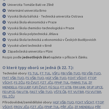
Univerzita Tomáše Bati ve Zlíně
Veterinární univerzita Brno
Vysoká škola báňská - Technická univerzita Ostrava
Vysoká škola ekonomická v Praze
Vysoká škola chemicko-technologická v Praze
Vysoká škola polytechnická Jihlava
Vysoká škola technická a ekonomická v Českých Budějovicích
Vysoké učení technické v Brně
Západočeská univerzita v Plzni
Rozpis podle
jednotlivých škol
najdete v příloze k článku.
O které typy oborů se jedná (k 22. 7.):
Technické obory:
FS TUL
,
FT TUL
,
VŠPJ
,
FBI VŠB-TUO
,
FEI VŠB-TUO
,
FMT VŠB-TUO
,
FS VŠB-TUO
,
HGF VŠB-TUO
,
FCHT VŠCHT,
FTOP
VŠCHT
,
FS ZČU
,
FD ČVUT
,
FZT JČU
,
FPHP TUL
,
FMIMS TUL
ZF
MENDELU
,
FSI UJEP
,
FJFI ČVUT
,
FÚ SLU
,
FT UTB
,
FIM UHK
,
DFJP UPCE
,
FEI UPCE
,
FAI UTB
,
FAST VŠB-TUO
,
VŠTE ČB
,
FIT VUTBR
,
FSI VUTBR
,
FEL ZČU
Přírodovědné/zemědělské obory:
HGF VŠB-TUO
,
FCHT VŠCHT,
FTOP
VŠCHT
,
FROV JČU
,
FZT JČU
,
FPHP TUL
,
PŘF JČU
,
ZF MENDELU
,
PŘF