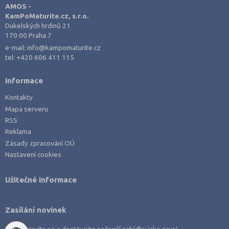
AMOS -
Rakovník (46)
KamPoMaturite.cz, s.r.o.
Dukelských hrdinů 21
Rokycany (33)
170 00 Praha 7
Rychnov nad Kněžnou (81)
e-mail:
info@kampomaturite.cz
tel:
+420 606 411 115
Semily (68)
Sokolov (52)
Informace
Strakonice (65)
Kontakty
Mapa serveru
Svitavy (105)
RSS
Šumperk (111)
Reklama
Tábor (88)
Zásady zpracování OÚ
Nastavení cookies
Tachov (41)
Teplice (76)
Užitečné informace
Trutnov (106)
Třebíč (98)
Zasílání novinek
Uherské Hradiště (134)
Zaregistrujte se a dostávejte nejlepší nabídky jako první.