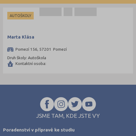
Opava (135)
Ostrava-město (221)
AUTOŠKOLY
Pardubice (127)
Pelhřimov (62)
Marta Klása
Písek (57)
Pomezí 156, 57201 Pomezí
Plzeň-jih (38)
Druh školy: Autoškola
Plzeň-město (141)
Kontaktní osoba:
Plzeň-sever (51)
Praha hlavní město (1004)
Praha-východ (108)
Praha-západ (81)
Prachatice (44)
JSME TAM, KDE JSTE VY
Prostějov (85)
Přerov (115)
Poradenství v přípravě ke studiu
Příbram (105)