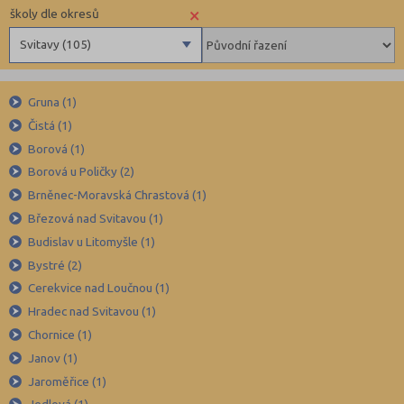
×
školy dle okresů
Svitavy (105)
Benešov (78)
Gruna (1)
Beroun (85)
Čistá (1)
Blansko (88)
Borová (1)
Brno-město (317)
Borová u Poličky (2)
Brno-venkov (149)
Brněnec-Moravská Chrastová (1)
Bruntál (73)
Březová nad Svitavou (1)
Budislav u Litomyšle (1)
Břeclav (84)
Bystré (2)
Česká Lípa (79)
Cerekvice nad Loučnou (1)
České Budějovice (173)
Hradec nad Svitavou (1)
Český Krumlov (49)
Chornice (1)
Děčín (106)
Janov (1)
Jaroměřice (1)
Domažlice (49)