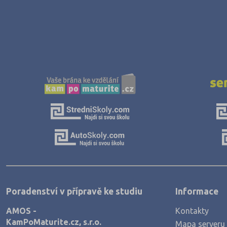
Jičín (75)
Jihlava (94)
Jindřichův Hradec (76)
Karlovy Vary (93)
Karviná (145)
Kladno (129)
Klatovy (69)
Kolín (77)
Kroměříž (96)
Kutná Hora (66)
Liberec (138)
Poradenství v přípravě ke studiu
Informace
Litoměřice (104)
AMOS -
Kontakty
Louny (72)
KamPoMaturite.cz, s.r.o.
Mapa serveru