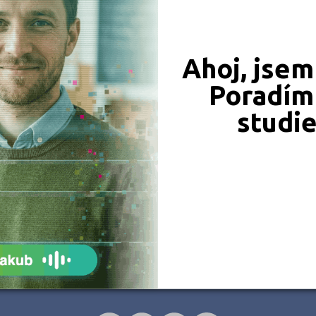
Svitavy-Lačnov (1)
Svitavy-Lá
Třebařov (1)
Vendolí (1
Morašice (1)
Ahoj, jsem
Poradím 
studi