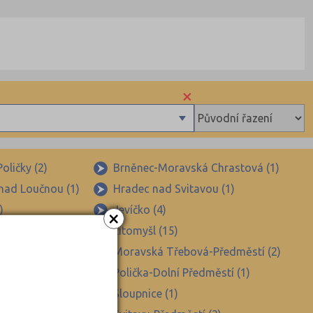
×
oličky (2)
Brněnec-Moravská Chrastová (1)
 nad Loučnou (1)
Hradec nad Svitavou (1)
)
Jevíčko (4)
×
)
Litomyšl (15)
Třebová (10)
Moravská Třebová-Předměstí (2)
2)
Polička-Dolní Předměstí (1)
1)
Sloupnice (1)