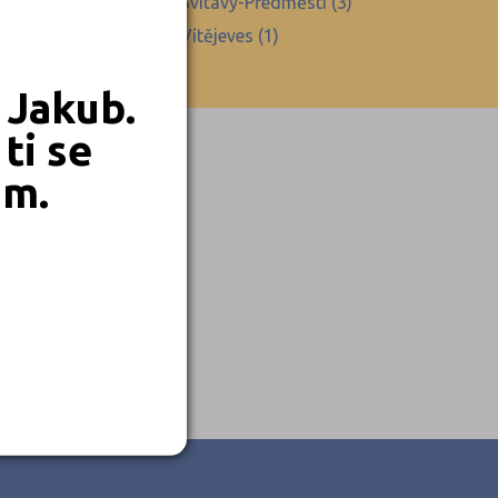
ny (1)
Svitavy-Předměstí (3)
)
Vítějeves (1)
 Jakub.
ti se
em.