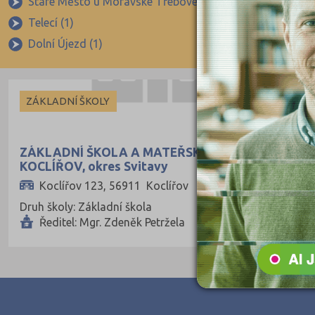
Staré Město u Moravské Třebové (1)
Svitavy (16)
České Budějovice (173)
Telecí (1)
Trstěnice (1)
Dolní Újezd (1)
Lubná (1)
Český Krumlov (49)
Děčín (106)
Domažlice (49)
ZÁKLADNÍ ŠKOLY
Frýdek-Místek (164)
Havlíčkův Brod (82)
ZÁKLADNÍ ŠKOLA A MATEŘSKÁ ŠKOLA
Hodonín (119)
KOCLÍŘOV, okres Svitavy
Koclířov 123, 56911 Koclířov
Hradec Králové (139)
Druh školy: Základní škola
Cheb (61)
Ředitel: Mgr. Zdeněk Petržela
Chomutov (65)
Chrudim (88)
Jablonec nad Nisou (67)
Jeseník (42)