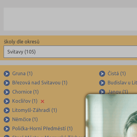
školy dle okresů
Svitavy (105)
Benešov (78)
Beroun (85)
Gruna (1)
Čistá (1)
Březová nad Svitavou (1)
Budislav u Li
Blansko (88)
Chornice (1)
Janov (1)
Brno-město (317)
×
Koclířov (1)
Korouhev (1)
Brno-venkov (149)
Litomyšl-Záhradí (1)
Litomyšl-Měs
Bruntál (73)
Němčice (1)
Opatov (1)
Břeclav (84)
Polička-Horní Předměstí (1)
Polička-Měst
Česká Lípa (79)