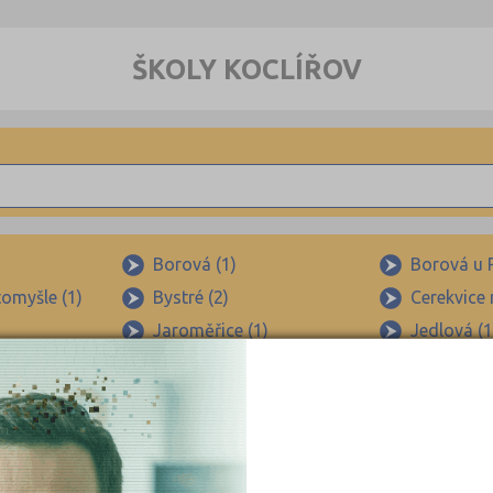
ŠKOLY KOCLÍŘOV
Borová (1)
Borová u P
tomyšle (1)
Bystré (2)
Cerekvice
Jaroměřice (1)
Jedlová (1
Křenov (1)
Kunčina (1
to (1)
Městečko Trnávka (1)
Moravská 
Osík (1)
Polička (1
o (1)
Pomezí (1)
Radiměř (