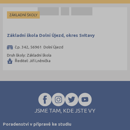
Opava (135)
Ostrava-město (221)
ZÁKLADNÍ ŠKOLY
Pardubice (127)
Pelhřimov (62)
Základní škola Dolní Újezd, okres Svitavy
Písek (57)
č.p. 342, 56961 Dolní Újezd
Plzeň-jih (38)
Druh školy: Základní škola
Plzeň-město (141)
Ředitel: Jiří Lněnička
Plzeň-sever (51)
Praha hlavní město (1004)
Praha-východ (108)
Praha-západ (81)
Prachatice (44)
JSME TAM, KDE JSTE VY
Prostějov (85)
Přerov (115)
Poradenství v přípravě ke studiu
Příbram (105)