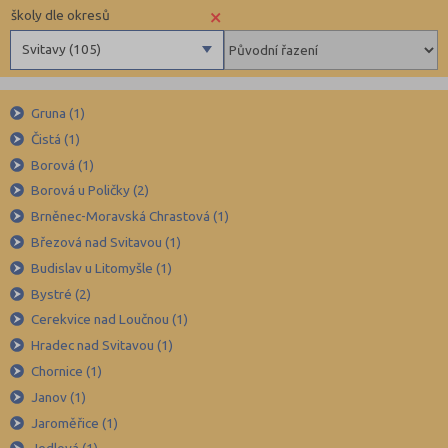
×
školy dle okresů
Svitavy (105)
Benešov (78)
Gruna (1)
Beroun (85)
Čistá (1)
Blansko (88)
Borová (1)
Brno-město (317)
Borová u Poličky (2)
Brno-venkov (149)
Brněnec-Moravská Chrastová (1)
Bruntál (73)
Březová nad Svitavou (1)
Budislav u Litomyšle (1)
Břeclav (84)
Bystré (2)
Česká Lípa (79)
Cerekvice nad Loučnou (1)
České Budějovice (173)
Hradec nad Svitavou (1)
Český Krumlov (49)
Chornice (1)
Děčín (106)
Janov (1)
Jaroměřice (1)
Domažlice (49)