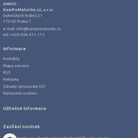
AMOS -
Rakovník (46)
KamPoMaturite.cz, s.r.o.
Dukelských hrdinů 21
Rokycany (33)
170 00 Praha 7
Rychnov nad Kněžnou (81)
e-mail:
info@kampomaturite.cz
tel:
+420 606 411 115
Semily (68)
Sokolov (52)
Informace
Strakonice (65)
Kontakty
Mapa serveru
Svitavy (105)
RSS
Šumperk (111)
Reklama
Tábor (88)
Zásady zpracování OÚ
Nastavení cookies
Tachov (41)
Teplice (76)
Užitečné informace
Trutnov (106)
Třebíč (98)
Zasílání novinek
Uherské Hradiště (134)
Zaregistrujte se a dostávejte nejlepší nabídky jako první.