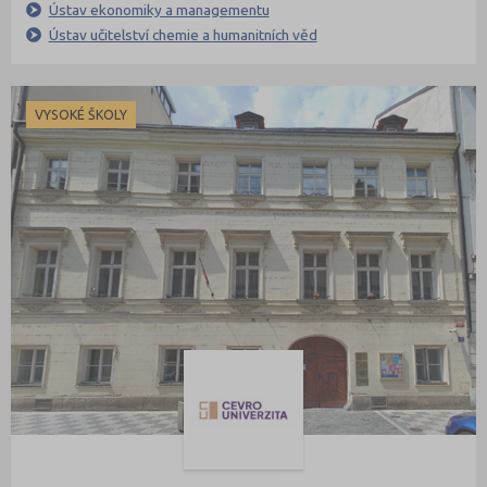
Liberec (138)
Ústav ekonomiky a managementu
Ústav učitelství chemie a humanitních věd
Litoměřice (104)
Louny (72)
Mělník (80)
VYSOKÉ ŠKOLY
Mladá Boleslav (96)
Most (73)
Náchod (98)
Nový Jičín (118)
Nymburk (89)
Olomouc (205)
Opava (135)
Ostrava-město (221)
Pardubice (127)
Pelhřimov (62)
Písek (57)