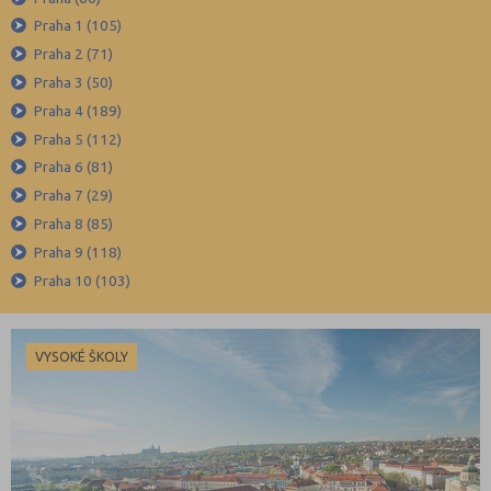
Blansko (88)
Praha 1 (105)
Brno-město (317)
Praha 2 (71)
Brno-venkov (149)
Praha 3 (50)
Bruntál (73)
Praha 4 (189)
Praha 5 (112)
Břeclav (84)
Praha 6 (81)
Česká Lípa (79)
Praha 7 (29)
České Budějovice (173)
Praha 8 (85)
Český Krumlov (49)
Praha 9 (118)
Děčín (106)
Praha 10 (103)
Domažlice (49)
Frýdek-Místek (164)
VYSOKÉ ŠKOLY
Havlíčkův Brod (82)
Hodonín (119)
Hradec Králové (139)
Cheb (61)