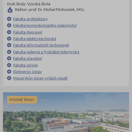
Druh školy: Vysoká škola
Rektor: prof. Dr. Michal Pěchouček, MSc.
Fakulta architektury
Fakulta biomedicínského inženýrství
Fakulta dopravní
Fakulta elektrotechnická
Fakulta informačních technologií
Fakulta jaderná a fyzikálně inženýrská
Fakulta stavební
Fakulta strojní
Kloknerův ústav
Masarykův ústav vyšších studií
VYSOKÉ ŠKOLY