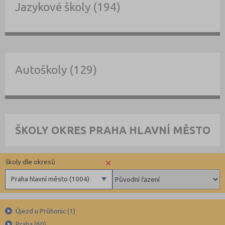
Jazykové školy (194)
Autoškoly (129)
ŠKOLY OKRES PRAHA HLAVNÍ MĚSTO
×
školy dle okresů
Praha hlavní město (1004)
Benešov (78)
Újezd u Průhonic (1)
Beroun (85)
Praha (60)