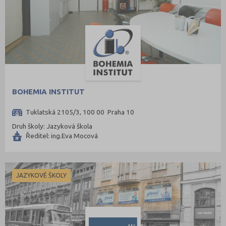
Znojmo (98)
Žďár nad Sázavou (124)
BOHEMIA INSTITUT
Tuklatská 2105/3, 100 00 Praha 10
Druh školy: Jazyková škola
Ředitel: ing.Eva Mocová
JAZYKOVÉ ŠKOLY