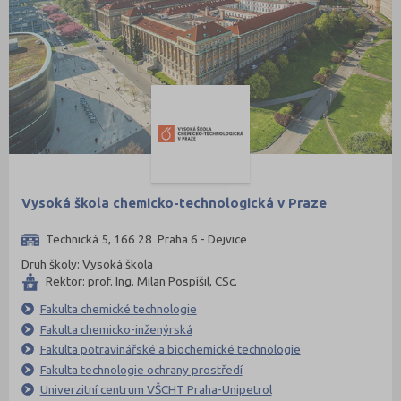
Chomutov (65)
Chrudim (88)
Jablonec nad Nisou (67)
Jeseník (42)
Jičín (75)
Jihlava (94)
Jindřichův Hradec (76)
Vysoká škola chemicko-technologická v Praze
Karlovy Vary (93)
Technická 5, 166 28 Praha 6 - Dejvice
Karviná (145)
Druh školy: Vysoká škola
Kladno (129)
Rektor: prof. Ing. Milan Pospíšil, CSc.
Klatovy (69)
Fakulta chemické technologie
Kolín (77)
Fakulta chemicko-inženýrská
Fakulta potravinářské a biochemické technologie
Kroměříž (96)
Fakulta technologie ochrany prostředí
Kutná Hora (66)
Univerzitní centrum VŠCHT Praha-Unipetrol