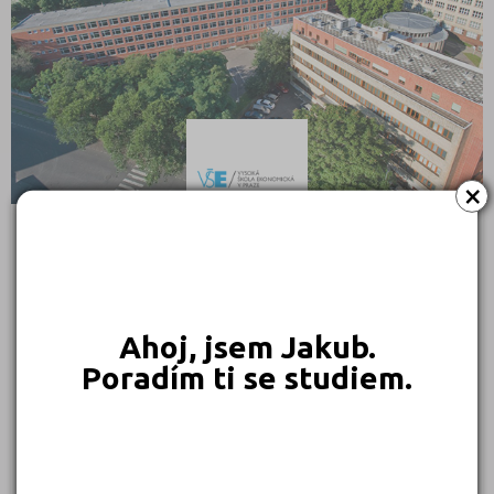
×
Vysoká škola ekonomická v Praze
nám. W. Churchilla 1938/4, 130 67 Praha 3 – Žižkov
Ahoj, jsem Jakub.
Druh školy: Vysoká škola
Rektor: doc. Ing. Petr Dvořák, Ph.D.
Poradím ti se studiem.
Fakulta financí a účetnictví
Fakulta informatiky a statistiky
Fakulta managementu
Fakulta mezinárodních vztahů