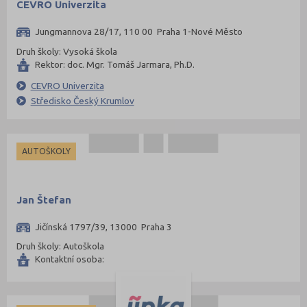
CEVRO Univerzita
Plzeň-jih (38)
Jungmannova 28/17, 110 00 Praha 1-Nové Město
Plzeň-město (141)
Druh školy: Vysoká škola
Plzeň-sever (51)
Rektor: doc. Mgr. Tomáš Jarmara, Ph.D.
Praha hlavní město (1004)
CEVRO Univerzita
Středisko Český Krumlov
Praha-východ (108)
Praha-západ (81)
Prachatice (44)
AUTOŠKOLY
Prostějov (85)
Přerov (115)
Jan Štefan
Příbram (105)
Jičínská 1797/39, 13000 Praha 3
Rakovník (46)
Druh školy: Autoškola
Rokycany (33)
Kontaktní osoba:
Rychnov nad Kněžnou (81)
Semily (68)