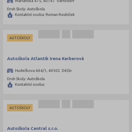
Mariánská 475, 40747 Varnsdorf
Praha-východ (108)
Druh školy: Autoškola
Kontaktní osoba: Roman Roubíček
Praha-západ (81)
Prachatice (44)
Prostějov (85)
AUTOŠKOLY
Přerov (115)
Příbram (105)
Autoškola Atlantik Irena Kerberová
Rakovník (46)
Hudečkova 664/1, 40502 Děčín
Rokycany (33)
Druh školy: Autoškola
Rychnov nad Kněžnou (81)
Kontaktní osoba:
Semily (68)
Sokolov (52)
Strakonice (65)
AUTOŠKOLY
Svitavy (105)
Šumperk (111)
Autoškola Central s.r.o.