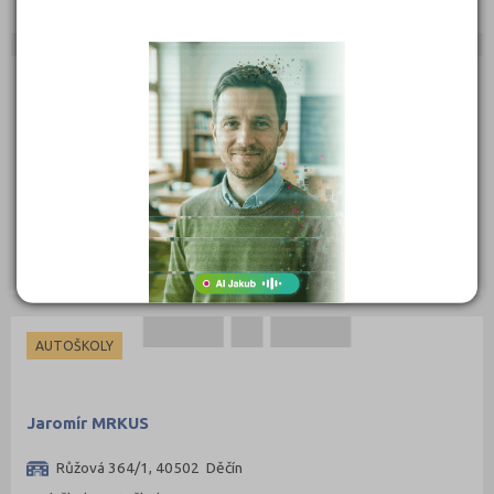
ZÁKLADNÍ ŠKOLY
Interaktivní základní škola Varnsdorf, Karlova 1700,
okres Děčín, příspěvková organizace
Karlova 1700, 40747 Varnsdorf
Druh školy: Základní škola
Ředitel: Mgr. Soňa Bunčková
AUTOŠKOLY
Jaromír MRKUS
Růžová 364/1, 40502 Děčín