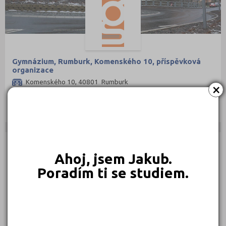
Gymnázium, Rumburk, Komenského 10, příspěvková
organizace
Komenského 10, 40801 Rumburk
×
Druh školy: Střední škola
Ředitel: Mgr. Lenka Laubrová
AUTOŠKOLY
Ahoj, jsem Jakub.
Poradím ti se studiem.
Ing. Lubomír Rajf
Českolipská 123, 40502 Děčín
Druh školy: Autoškola
Kontaktní osoba: