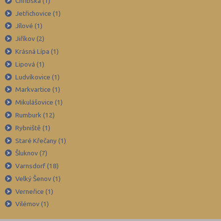
Chřibská (1)
Břeclav (84)
Jetřichovice (1)
Česká Lípa (79)
Jílové (1)
České Budějovice (173)
Jiříkov (2)
Český Krumlov (49)
Krásná Lípa (1)
Děčín (106)
Lipová (1)
Ludvíkovice (1)
Domažlice (49)
Markvartice (1)
Frýdek-Místek (164)
Mikulášovice (1)
Havlíčkův Brod (82)
Rumburk (12)
Hodonín (119)
Rybniště (1)
Hradec Králové (139)
Staré Křečany (1)
Šluknov (7)
Cheb (61)
Varnsdorf (18)
Chomutov (65)
Velký Šenov (1)
Chrudim (88)
Verneřice (1)
Jablonec nad Nisou (67)
Vilémov (1)
Jeseník (42)