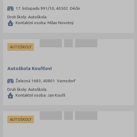
Tábor (88)
17. listopadu 991/10, 40502 Děčín
Tachov (41)
Druh školy: Autoškola
Teplice (76)
Kontaktní osoba: Milan Novotný
Trutnov (106)
Třebíč (98)
AUTOŠKOLY
Uherské Hradiště (134)
Ústí nad Labem (74)
Autoškola Kouřilovi
Ústí nad Orlicí (135)
Vsetín (132)
Železná 1683, 40801 Varnsdorf
Vyškov (72)
Druh školy: Autoškola
Kontaktní osoba: Jan Kouřil
Zlín (161)
Znojmo (98)
Žďár nad Sázavou (124)
AUTOŠKOLY