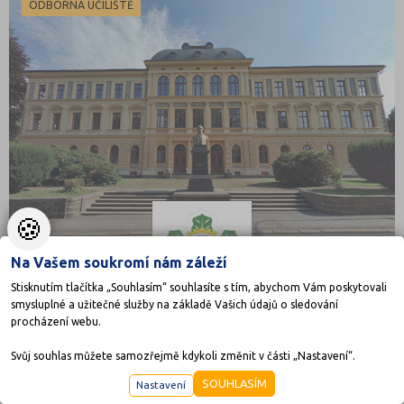
ODBORNÁ UČILIŠTĚ
🍪
Na Vašem soukromí nám záleží
Stisknutím tlačítka „Souhlasím“ souhlasíte s tím, abychom Vám poskytovali
smysluplné a užitečné služby na základě Vašich údajů o sledování
Střední lesnická škola a Střední odborná škola,
procházení webu.
Šluknov, příspěvková organizace
T. G. Masaryka 580, 40777 Šluknov
Svůj souhlas můžete samozřejmě kdykoli změnit v části „Nastavení“.
Druh školy: Odborné učiliště
SOUHLASÍM
Nastavení
Ředitel: Mgr. et Bc. Rudolf Sochor