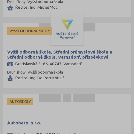
Druh školy: Vyšší odborná škola
Mladá Boleslav (96)
Ředitel: Ing. Michal Moc
Most (73)
Náchod (98)
Nový Jičín (118)
VYŠŠÍ ODBORNÉ ŠKOLY
Nymburk (89)
Olomouc (205)
Vyšší odborná škola, Střední průmyslová škola a
Střední odborná škola, Varnsdorf, příspěvková
Opava (135)
organizace
Bratislavská 2166, 40747 Varnsdorf
Ostrava-město (221)
Druh školy: Vyšší odborná škola
Pardubice (127)
Ředitel: Ing. Bc. Petr Kotulič
Pelhřimov (62)
Písek (57)
AUTOŠKOLY
Plzeň-jih (38)
Plzeň-město (141)
Plzeň-sever (51)
Autobaro, s.r.o.
Praha hlavní město (1004)