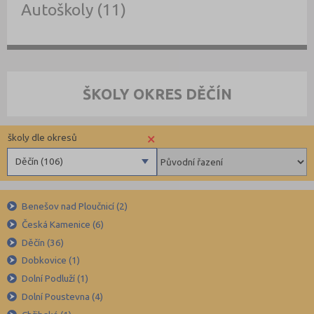
Autoškoly (11)
ŠKOLY OKRES DĚČÍN
×
školy dle okresů
Děčín (106)
Benešov (78)
Benešov nad Ploučnicí (2)
Beroun (85)
Česká Kamenice (6)
Blansko (88)
Děčín (36)
Brno-město (317)
Dobkovice (1)
Brno-venkov (149)
Dolní Podluží (1)
Bruntál (73)
Dolní Poustevna (4)