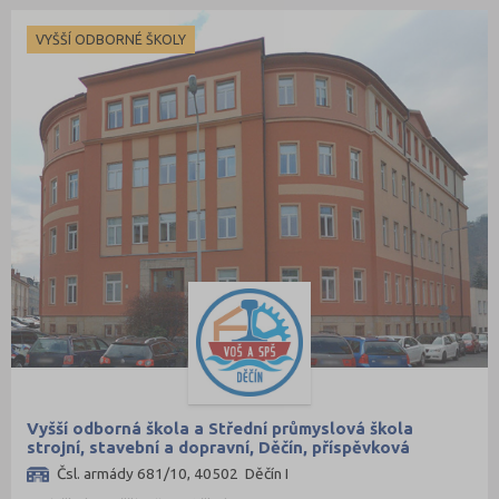
Jičín (75)
VYŠŠÍ ODBORNÉ ŠKOLY
Jihlava (94)
Jindřichův Hradec (76)
Karlovy Vary (93)
Karviná (145)
Kladno (129)
Klatovy (69)
Kolín (77)
Kroměříž (96)
Kutná Hora (66)
Liberec (138)
Litoměřice (104)
Vyšší odborná škola a Střední průmyslová škola
Louny (72)
strojní, stavební a dopravní, Děčín, příspěvková
organizace
Mělník (80)
Čsl. armády 681/10, 40502 Děčín I