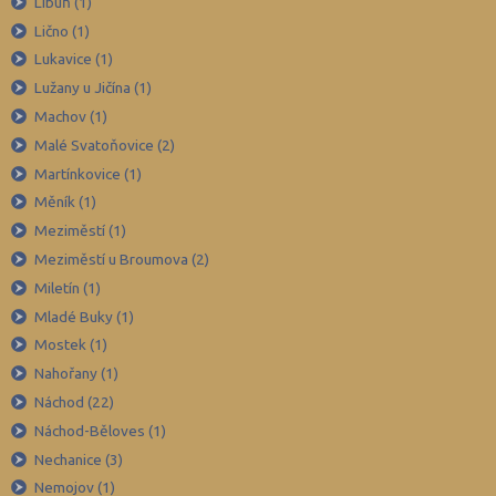
Libuň (1)
Lično (1)
Znojmo (98)
Lukavice (1)
Žďár nad Sázavou (124)
Lužany u Jičína (1)
Královéhradecký kraj
Machov (1)
Malé Svatoňovice (2)
Martínkovice (1)
Měník (1)
Meziměstí (1)
Meziměstí u Broumova (2)
Miletín (1)
Mladé Buky (1)
Mostek (1)
Nahořany (1)
Náchod (22)
Náchod-Běloves (1)
Nechanice (3)
Nemojov (1)