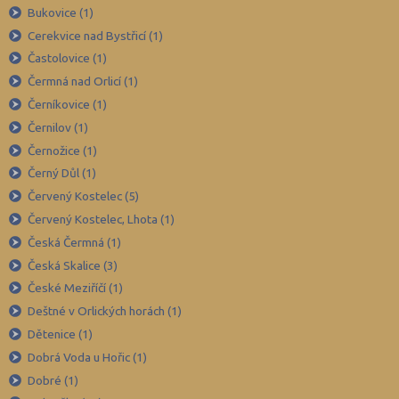
Bukovice (1)
Chomutov (65)
Cerekvice nad Bystřicí (1)
Chrudim (88)
Častolovice (1)
Jablonec nad Nisou (67)
Čermná nad Orlicí (1)
Jeseník (42)
Černíkovice (1)
Černilov (1)
Jičín (75)
Černožice (1)
Jihlava (94)
Černý Důl (1)
Jindřichův Hradec (76)
Červený Kostelec (5)
Karlovy Vary (93)
Červený Kostelec, Lhota (1)
Karviná (145)
Česká Čermná (1)
Česká Skalice (3)
Kladno (129)
České Meziříčí (1)
Klatovy (69)
Deštné v Orlických horách (1)
Kolín (77)
Dětenice (1)
Kroměříž (96)
Dobrá Voda u Hořic (1)
Kutná Hora (66)
Dobré (1)