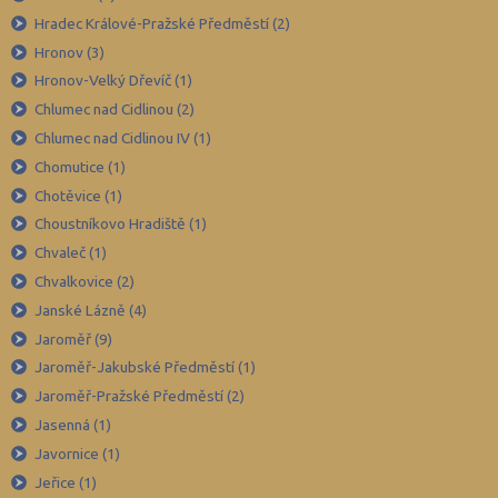
Hradec Králové-Pražské Předměstí (2)
Plzeň-jih (38)
Hronov (3)
Plzeň-město (141)
Hronov-Velký Dřevíč (1)
Plzeň-sever (51)
Chlumec nad Cidlinou (2)
Praha hlavní město (1004)
Chlumec nad Cidlinou IV (1)
Praha-východ (108)
Chomutice (1)
Chotěvice (1)
Praha-západ (81)
Choustníkovo Hradiště (1)
Prachatice (44)
Chvaleč (1)
Prostějov (85)
Chvalkovice (2)
Přerov (115)
Janské Lázně (4)
Příbram (105)
Jaroměř (9)
Jaroměř-Jakubské Předměstí (1)
Rakovník (46)
Jaroměř-Pražské Předměstí (2)
Rokycany (33)
Jasenná (1)
Rychnov nad Kněžnou (81)
Javornice (1)
Semily (68)
Jeřice (1)