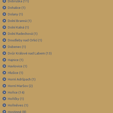
Dobruška (11)
Liberec (138)
Dohalice (1)
Litoměřice (104)
Dolany (1)
Louny (72)
Dolní Branná (1)
Mělník (80)
Dolní Kalná (1)
Mladá Boleslav (96)
Dolní Radechová (1)
Doudleby nad Orlicí (1)
Most (73)
Dubenec (1)
Náchod (98)
Dvůr Králové nad Labem (13)
Nový Jičín (118)
Hajnice (1)
Nymburk (89)
Havlovice (1)
Olomouc (205)
Hlušice (1)
Horní Adršpach (1)
Opava (135)
Horní Maršov (2)
Ostrava-město (221)
Hořice (14)
Pardubice (127)
Hořičky (1)
Pelhřimov (62)
Hořiněves (1)
Písek (57)
Hostinné (8)