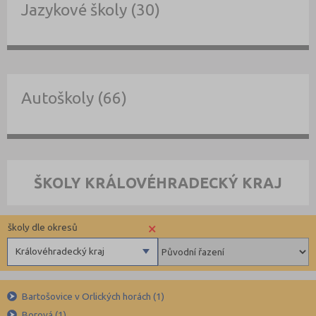
Jazykové školy (30)
Autoškoly (66)
ŠKOLY KRÁLOVÉHRADECKÝ KRAJ
×
školy dle okresů
Královéhradecký kraj
Benešov (78)
Bartošovice v Orlických horách (1)
Beroun (85)
Borová (1)