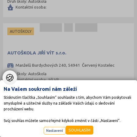
Druh školy: Autoškola
Kontaktní osoba:
AUTOŠKOLY
AUTOŠKOLA JIŘÍ VÍT s.r.o.
Manželů Burdychových 240, 54941 Červený Kostelec
Druh školy: Autoškola
🍪
Kontaktní osoba: Jiří Vít
Na Vašem soukromí nám záleží
Stisknutím tlačítka „Souhlasím“ souhlasíte s tím, abychom Vám poskytovali
smysluplné a užitečné služby na základě Vašich údajů o sledování
AUTOŠKOLY
procházení webu.
Svůj souhlas můžete samozřejmě kdykoli změnit v části „Nastavení“.
Autoškola Josef Horák
SOUHLASÍM
Nastavení