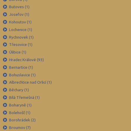
Blansko (88)
Butoves (1)
Brno-město (317)
Josefov (1)
Brno-venkov (149)
Kohoutov (1)
Bruntál (73)
Lochenice (1)
Rychnovek (1)
Břeclav (84)
Třesovice (1)
Česká Lípa (79)
Úlibice (1)
České Budějovice (173)
Hradec Králové (93)
Český Krumlov (49)
Bernartice (1)
Děčín (106)
Bohuslavice (1)
Albrechtice nad Orlicí (1)
Domažlice (49)
Běchary (1)
Frýdek-Místek (164)
Bílá Třemešná (1)
Havlíčkův Brod (82)
Boharyně (1)
Hodonín (119)
Bolehošť (1)
Hradec Králové (139)
Borohrádek (2)
Broumov (7)
Cheb (61)