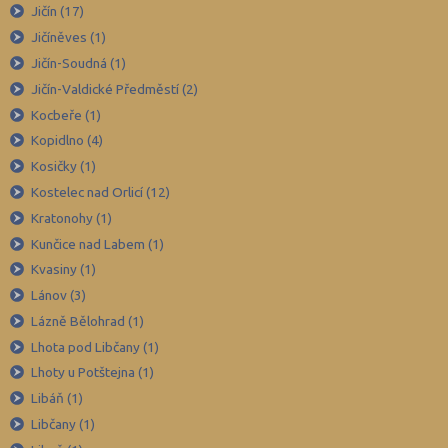
Sokolov (52)
Jičín (17)
Jičíněves (1)
Strakonice (65)
Jičín-Soudná (1)
Svitavy (105)
Jičín-Valdické Předměstí (2)
Šumperk (111)
Kocbeře (1)
Tábor (88)
Kopidlno (4)
Tachov (41)
Kosičky (1)
Kostelec nad Orlicí (12)
Teplice (76)
Kratonohy (1)
Trutnov (106)
Kunčice nad Labem (1)
Třebíč (98)
Kvasiny (1)
Uherské Hradiště (134)
Lánov (3)
Ústí nad Labem (74)
Lázně Bělohrad (1)
Lhota pod Libčany (1)
Ústí nad Orlicí (135)
Lhoty u Potštejna (1)
Vsetín (132)
Libáň (1)
Vyškov (72)
Libčany (1)
Zlín (161)