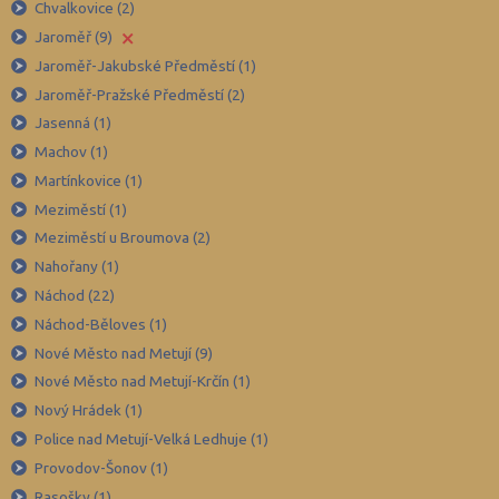
Chvalkovice (2)
×
Hradec Králové (139)
Jaroměř (9)
Jaroměř-Jakubské Předměstí (1)
Cheb (61)
Jaroměř-Pražské Předměstí (2)
Chomutov (65)
Jasenná (1)
Chrudim (88)
Machov (1)
Jablonec nad Nisou (67)
Martínkovice (1)
Jeseník (42)
Meziměstí (1)
Meziměstí u Broumova (2)
Jičín (75)
Nahořany (1)
Jihlava (94)
Náchod (22)
Jindřichův Hradec (76)
Náchod-Běloves (1)
Karlovy Vary (93)
Nové Město nad Metují (9)
Karviná (145)
Nové Město nad Metují-Krčín (1)
Nový Hrádek (1)
Kladno (129)
Police nad Metují-Velká Ledhuje (1)
Klatovy (69)
Provodov-Šonov (1)
Kolín (77)
Rasošky (1)