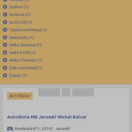
Kroměříž (96)
Stárkov (1)
Kutná Hora (66)
Studnice (1)
Suchý Důl (1)
Liberec (138)
Teplice nad Metují (1)
Litoměřice (104)
Velichovky (1)
Louny (72)
Velká Jesenice (1)
Mělník (80)
Velké Poříčí (1)
Mladá Boleslav (96)
Velký Třebešov (1)
Žďár nad Metují (1)
Most (73)
Žďárky (1)
Náchod (98)
Nový Jičín (118)
Nymburk (89)
AUTOŠKOLY
Olomouc (205)
Opava (135)
Autoškola MB Jaroměř Michal Balcar
Ostrava-město (221)
Hradecká 671, 55101 Jaroměř