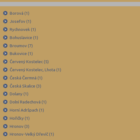
Benešov (78)
Borová (1)
Beroun (85)
Josefov (1)
Blansko (88)
Rychnovek (1)
Brno-město (317)
Bohuslavice (1)
Brno-venkov (149)
Broumov (7)
Bruntál (73)
Bukovice (1)
Červený Kostelec (5)
Břeclav (84)
Červený Kostelec, Lhota (1)
Česká Lípa (79)
Česká Čermná (1)
České Budějovice (173)
Česká Skalice (3)
Český Krumlov (49)
Dolany (1)
Děčín (106)
Dolní Radechová (1)
Horní Adršpach (1)
Domažlice (49)
Hořičky (1)
Frýdek-Místek (164)
Hronov (3)
Havlíčkův Brod (82)
Hronov-Velký Dřevíč (1)
Hodonín (119)