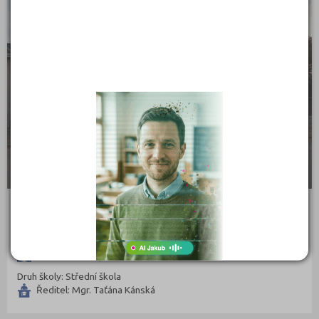
Vsetín (132)
Vyškov (72)
Zlín (161)
Znojmo (98)
Žďár nad Sázavou (124)
Dětský domov, Základní škola speciální a Praktická
škola, Jaroměř
Palackého 142, 55101 Jaroměř
Druh školy: Střední škola
Ředitel: Mgr. Taťána Kánská