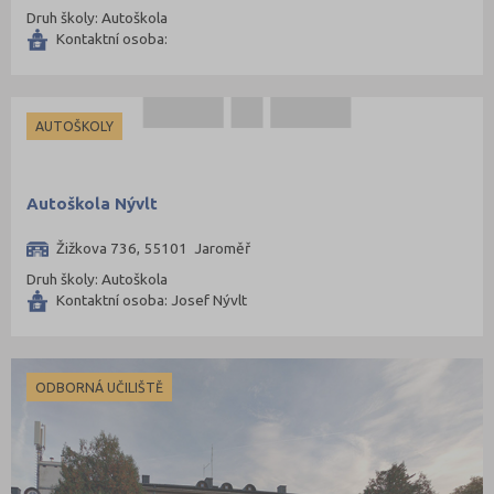
Pardubice (127)
Druh školy: Autoškola
Pelhřimov (62)
Kontaktní osoba:
Písek (57)
Plzeň-jih (38)
AUTOŠKOLY
Plzeň-město (141)
Plzeň-sever (51)
Autoškola Nývlt
Praha hlavní město (1004)
Praha-východ (108)
Žižkova 736, 55101 Jaroměř
Praha-západ (81)
Druh školy: Autoškola
Kontaktní osoba: Josef Nývlt
Prachatice (44)
Prostějov (85)
Přerov (115)
ODBORNÁ UČILIŠTĚ
Příbram (105)
Rakovník (46)
Rokycany (33)