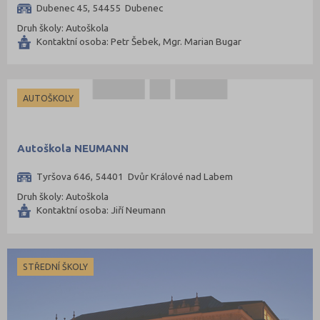
Nymburk (89)
Dubenec 45, 54455 Dubenec
Olomouc (205)
Druh školy: Autoškola
Kontaktní osoba: Petr Šebek, Mgr. Marian Bugar
Opava (135)
Ostrava-město (221)
Pardubice (127)
AUTOŠKOLY
Pelhřimov (62)
Písek (57)
Autoškola NEUMANN
Plzeň-jih (38)
Tyršova 646, 54401 Dvůr Králové nad Labem
Plzeň-město (141)
Druh školy: Autoškola
Plzeň-sever (51)
Kontaktní osoba: Jiří Neumann
Praha hlavní město (1004)
Praha-východ (108)
STŘEDNÍ ŠKOLY
Praha-západ (81)
Prachatice (44)
Prostějov (85)