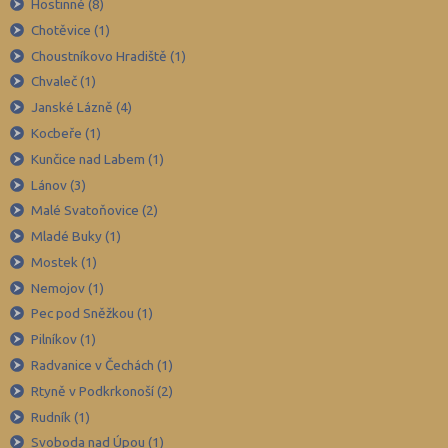
Děčín (106)
Hostinné (8)
Chotěvice (1)
Domažlice (49)
Choustníkovo Hradiště (1)
Frýdek-Místek (164)
Chvaleč (1)
Havlíčkův Brod (82)
Janské Lázně (4)
Hodonín (119)
Kocbeře (1)
Hradec Králové (139)
Kunčice nad Labem (1)
Lánov (3)
Cheb (61)
Malé Svatoňovice (2)
Chomutov (65)
Mladé Buky (1)
Chrudim (88)
Mostek (1)
Jablonec nad Nisou (67)
Nemojov (1)
Jeseník (42)
Pec pod Sněžkou (1)
Pilníkov (1)
Jičín (75)
Radvanice v Čechách (1)
Jihlava (94)
Rtyně v Podkrkonoší (2)
Jindřichův Hradec (76)
Rudník (1)
Karlovy Vary (93)
Svoboda nad Úpou (1)