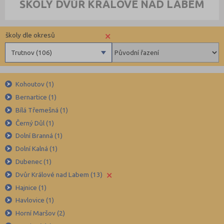
ŠKOLY DVŮR KRÁLOVÉ NAD LABEM
×
školy dle okresů
Trutnov (106)
Benešov (78)
Kohoutov (1)
Beroun (85)
Bernartice (1)
Blansko (88)
Bílá Třemešná (1)
Brno-město (317)
Černý Důl (1)
Brno-venkov (149)
Dolní Branná (1)
Bruntál (73)
Dolní Kalná (1)
Dubenec (1)
Břeclav (84)
×
Dvůr Králové nad Labem (13)
Česká Lípa (79)
Hajnice (1)
České Budějovice (173)
Havlovice (1)
Český Krumlov (49)
Horní Maršov (2)