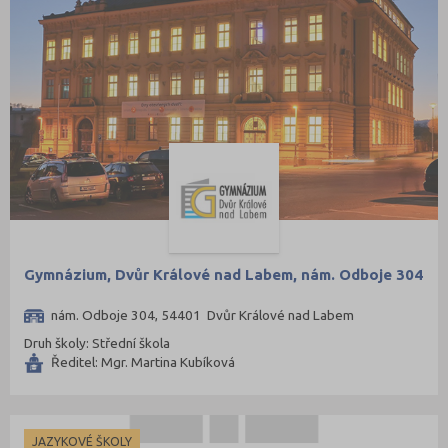
Přerov (115)
Příbram (105)
Rakovník (46)
Rokycany (33)
Rychnov nad Kněžnou (81)
Semily (68)
Sokolov (52)
Strakonice (65)
Svitavy (105)
Gymnázium, Dvůr Králové nad Labem, nám. Odboje 304
Šumperk (111)
nám. Odboje 304, 54401 Dvůr Králové nad Labem
Tábor (88)
Druh školy: Střední škola
Ředitel: Mgr. Martina Kubíková
Tachov (41)
Teplice (76)
Trutnov (106)
JAZYKOVÉ ŠKOLY