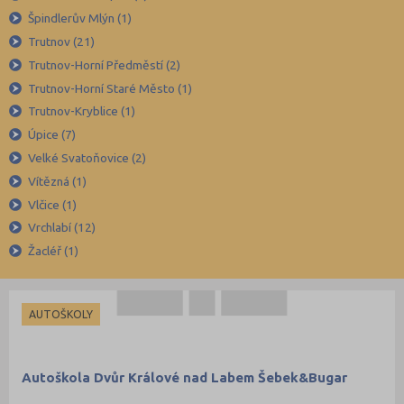
Karviná (145)
Špindlerův Mlýn (1)
Trutnov (21)
Kladno (129)
Trutnov-Horní Předměstí (2)
Klatovy (69)
Trutnov-Horní Staré Město (1)
Kolín (77)
Trutnov-Kryblice (1)
Kroměříž (96)
Úpice (7)
Kutná Hora (66)
Velké Svatoňovice (2)
Vítězná (1)
Liberec (138)
Vlčice (1)
Litoměřice (104)
Vrchlabí (12)
Louny (72)
Žacléř (1)
Mělník (80)
Mladá Boleslav (96)
AUTOŠKOLY
Most (73)
Náchod (98)
Autoškola Dvůr Králové nad Labem Šebek&Bugar
Nový Jičín (118)