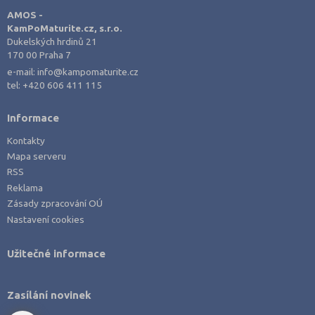
Opava (135)
AMOS -
KamPoMaturite.cz, s.r.o.
Ostrava-město (221)
Dukelských hrdinů 21
Pardubice (127)
170 00 Praha 7
e-mail:
info@kampomaturite.cz
Pelhřimov (62)
tel:
+420 606 411 115
Písek (57)
Plzeň-jih (38)
Informace
Plzeň-město (141)
Kontakty
Mapa serveru
Plzeň-sever (51)
RSS
Praha hlavní město (1004)
Reklama
Zásady zpracování OÚ
Praha-východ (108)
Nastavení cookies
Praha-západ (81)
Prachatice (44)
Užitečné informace
Prostějov (85)
Přerov (115)
Zasílání novinek
Příbram (105)