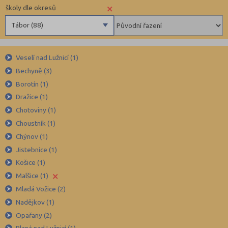
×
školy dle okresů
Tábor (88)
Benešov (78)
Veselí nad Lužnicí (1)
Beroun (85)
Bechyně (3)
Blansko (88)
Borotín (1)
Brno-město (317)
Dražice (1)
Brno-venkov (149)
Chotoviny (1)
Bruntál (73)
Choustník (1)
Chýnov (1)
Břeclav (84)
Jistebnice (1)
Česká Lípa (79)
Košice (1)
České Budějovice (173)
×
Malšice (1)
Český Krumlov (49)
Mladá Vožice (2)
Děčín (106)
Nadějkov (1)
Opařany (2)
Domažlice (49)