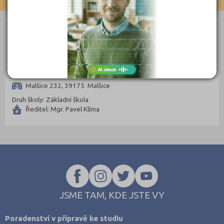
Klatovy (69)
Kolín (77)
ZÁKLADNÍ ŠKOLY
Kroměříž (96)
Kutná Hora (66)
Základní škola a Mateřská škola Malšice, okres Tábor
Liberec (138)
Malšice 232, 39175 Malšice
Litoměřice (104)
Druh školy: Základní škola
Louny (72)
Ředitel: Mgr. Pavel Klíma
Mělník (80)
Mladá Boleslav (96)
Most (73)
Náchod (98)
Nový Jičín (118)
JSME TAM, KDE JSTE VY
Nymburk (89)
Olomouc (205)
Poradenství v přípravě ke studiu