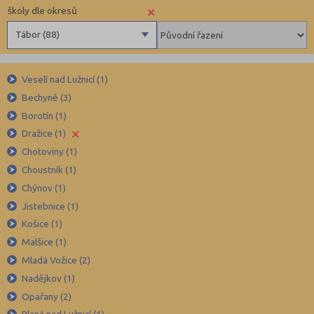
×
školy dle okresů
Tábor (88)
Benešov (78)
Veselí nad Lužnicí (1)
Beroun (85)
Bechyně (3)
Blansko (88)
Borotín (1)
Brno-město (317)
×
Dražice (1)
Brno-venkov (149)
Chotoviny (1)
Bruntál (73)
Choustník (1)
Chýnov (1)
Břeclav (84)
Jistebnice (1)
Česká Lípa (79)
Košice (1)
České Budějovice (173)
Malšice (1)
Český Krumlov (49)
Mladá Vožice (2)
Děčín (106)
Nadějkov (1)
Opařany (2)
Domažlice (49)