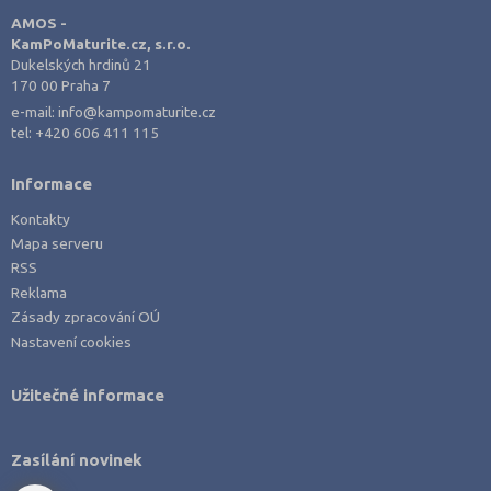
Opava (135)
AMOS -
KamPoMaturite.cz, s.r.o.
Ostrava-město (221)
Dukelských hrdinů 21
Pardubice (127)
170 00 Praha 7
e-mail:
info@kampomaturite.cz
Pelhřimov (62)
tel:
+420 606 411 115
Písek (57)
Plzeň-jih (38)
Informace
Plzeň-město (141)
Kontakty
Mapa serveru
Plzeň-sever (51)
RSS
Praha hlavní město (1004)
Reklama
Zásady zpracování OÚ
Praha-východ (108)
Nastavení cookies
Praha-západ (81)
Prachatice (44)
Užitečné informace
Prostějov (85)
Přerov (115)
Zasílání novinek
Příbram (105)