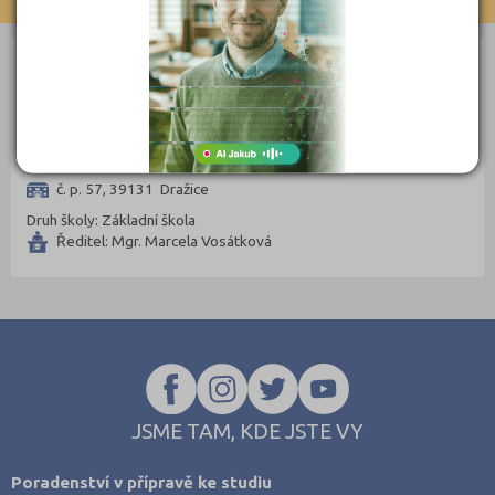
Klatovy (69)
Kolín (77)
ZÁKLADNÍ ŠKOLY
Kroměříž (96)
Kutná Hora (66)
Základní škola a Mateřská škola Dražice, okres Tábor
Liberec (138)
č. p. 57, 39131 Dražice
Litoměřice (104)
Druh školy: Základní škola
Louny (72)
Ředitel: Mgr. Marcela Vosátková
Mělník (80)
Mladá Boleslav (96)
Most (73)
Náchod (98)
Nový Jičín (118)
JSME TAM, KDE JSTE VY
Nymburk (89)
Olomouc (205)
Poradenství v přípravě ke studiu