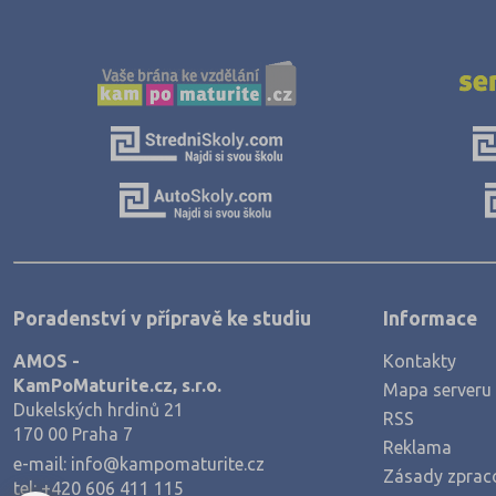
Jičín (75)
Jihlava (94)
Jindřichův Hradec (76)
Karlovy Vary (93)
Karviná (145)
Kladno (129)
Klatovy (69)
Kolín (77)
Poradenství v přípravě ke studiu
Informace
Kroměříž (96)
AMOS -
Kontakty
Kutná Hora (66)
KamPoMaturite.cz, s.r.o.
Mapa serveru
Liberec (138)
Dukelských hrdinů 21
RSS
170 00 Praha 7
Litoměřice (104)
Reklama
e-mail:
info@kampomaturite.cz
Zásady zprac
Louny (72)
tel:
+420 606 411 115