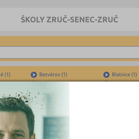
ŠKOLY ZRUČ-SENEC-ZRUČ
ě (1)
Bezvěrov (1)
Blatnice (1)
kyřany (1)
Horní Bříza (1)
Chotíkov (1
Kralovice (9)
Krašovice (1
Město Touškov (2)
Nečtiny (1)
Tlučná (1)
Trnová (1)
×
Zruč-Senec-Zruč (1)
Ledce (1)