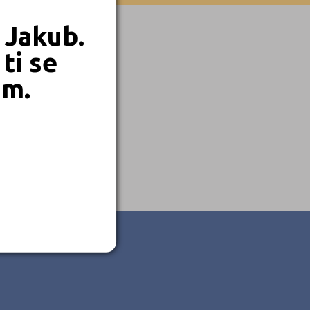
 Jakub.
ti se
em.