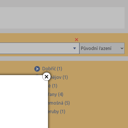
×
Dobříč (1)
×
)
Kaznějov (1)
)
Líně (1)
Nýřany (4)
Třemošná (5)
Všeruby (1)