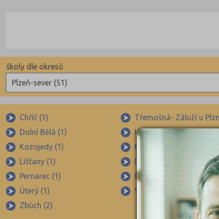
školy dle okresů
Plzeň-sever (51)
Benešov (78)
Beroun (85)
Chříč (1)
Třemošná- Záluží u Plzn
Dolní Bělá (1)
Heřmanova Huť-Horní Se
Blansko (88)
Kozojedy (1)
Kozolupy (1)
Brno-město (317)
Líšťany (1)
Manětín (2)
Brno-venkov (149)
Pernarec (1)
Plasy (3)
Bruntál (73)
Úterý (1)
Vejprnice (1)
Břeclav (84)
Zbůch (2)
Česká Lípa (79)