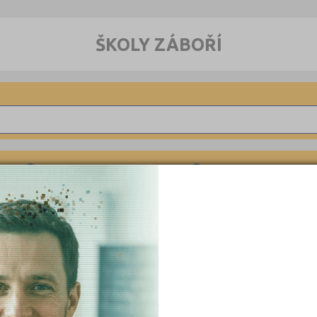
ŠKOLY ZÁBOŘÍ
Blatná (10)
Cehnice (1)
Malenice (1)
Radomyšl (1)
Strakonice II (1)
Strakonice-Přední Pt
Vodňany I (1)
Volenice (1)