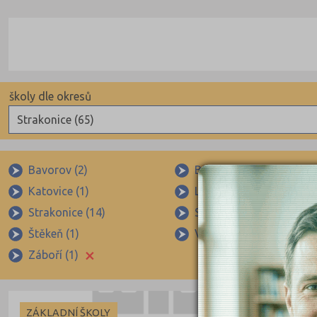
školy dle okresů
Strakonice (65)
Benešov (78)
Beroun (85)
Bavorov (2)
Bělčice (1)
Katovice (1)
Lnáře (1)
Blansko (88)
Strakonice (14)
Strakonice I (4)
Brno-město (317)
Štěkeň (1)
Vodňany (10)
Brno-venkov (149)
×
Záboří (1)
Bruntál (73)
Břeclav (84)
ZÁKLADNÍ ŠKOLY
Česká Lípa (79)