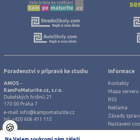
Jičín (75)
Jihlava (94)
Jindřichův Hradec (76)
Karlovy Vary (93)
Karviná (145)
Kladno (129)
Poradenství v přípravě ke studiu
Informace
Klatovy (69)
Kolín (77)
AMOS -
Kontakty
KamPoMaturite.cz, s.r.o.
Mapa serveru
Kroměříž (96)
Dukelských hrdinů 21
RSS
Kutná Hora (66)
170 00 Praha 7
Reklama
e-mail:
info@kampomaturite.cz
Liberec (138)
Zásady zprac
tel:
+420 606 411 115
Nastavení coo
Litoměřice (104)
🍪
Louny (72)
Na Vašem soukromí nám záleží