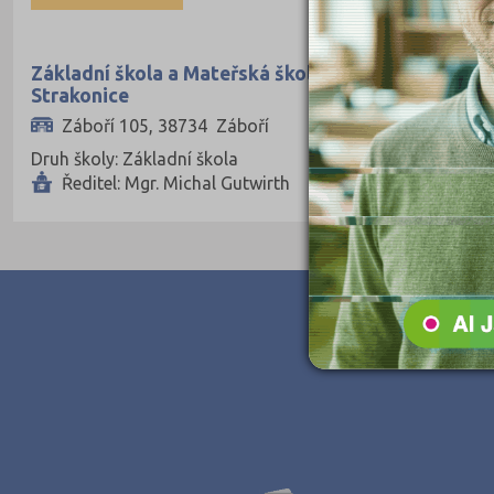
České Budějovice (173)
Český Krumlov (49)
Základní škola a Mateřská škola Záboří, okres
Strakonice
Děčín (106)
Záboří 105, 38734 Záboří
Domažlice (49)
Druh školy: Základní škola
Frýdek-Místek (164)
Ředitel: Mgr. Michal Gutwirth
Havlíčkův Brod (82)
Hodonín (119)
Hradec Králové (139)
Cheb (61)
Chomutov (65)
Chrudim (88)
Jablonec nad Nisou (67)
Jeseník (42)