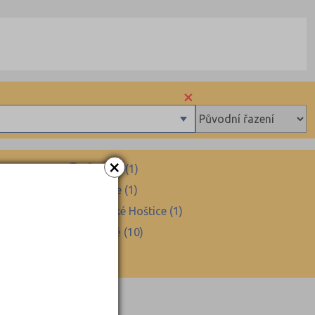
×
×
Čestice (1)
Sedlice (1)
ákovice (1)
Střelské Hoštice (1)
Volyně (10)