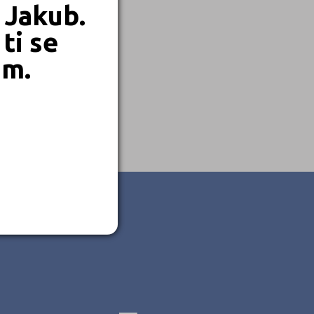
 Jakub.
ti se
em.