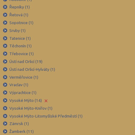
Kroměříž (96)
Řepníky (1)
Kutná Hora (66)
Řetová (1)
Sopotnice (1)
Liberec (138)
Sruby (1)
Litoměřice (104)
Tatenice (1)
Louny (72)
Těchonín (1)
Mělník (80)
Třebovice (1)
Mladá Boleslav (96)
Ústí nad Orlicí (19)
Ústí nad Orlicí-Hylváty (1)
Most (73)
Verměřovice (1)
Náchod (98)
Vraclav (1)
Nový Jičín (118)
Výprachtice (1)
Nymburk (89)
×
Vysoké Mýto (14)
Olomouc (205)
Vysoké Mýto-Knířov (1)
Vysoké Mýto-Litomyšlské Předměstí (1)
Opava (135)
Zámrsk (1)
Ostrava-město (221)
Žamberk (11)