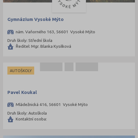
Rychnov nad Kněžnou (81)
Semily (68)
Gymnázium Vysoké Mýto
Sokolov (52)
nám. Vaňorného 163, 56601 Vysoké Mýto
Strakonice (65)
Druh školy: Střední škola
Svitavy (105)
Ředitel: Mgr. Blanka Kysilková
Šumperk (111)
Tábor (88)
AUTOŠKOLY
Tachov (41)
Teplice (76)
Trutnov (106)
Pavel Koukal
Třebíč (98)
Mládežnická 416, 56601 Vysoké Mýto
Uherské Hradiště (134)
Druh školy: Autoškola
Kontaktní osoba:
Ústí nad Labem (74)
Ústí nad Orlicí (135)