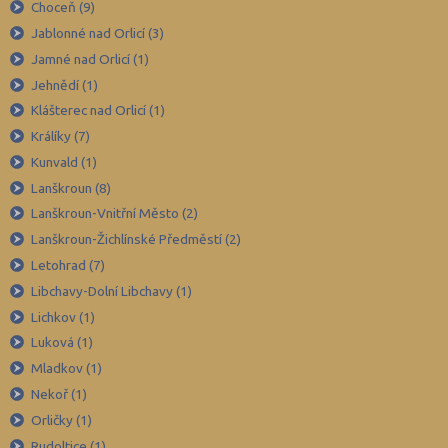
Choceň (9)
Hradec Králové (139)
Jablonné nad Orlicí (3)
Jamné nad Orlicí (1)
Cheb (61)
Jehnědí (1)
Chomutov (65)
Klášterec nad Orlicí (1)
Chrudim (88)
Králíky (7)
Jablonec nad Nisou (67)
Kunvald (1)
Jeseník (42)
Lanškroun (8)
Lanškroun-Vnitřní Město (2)
Jičín (75)
Lanškroun-Žichlínské Předměstí (2)
Jihlava (94)
Letohrad (7)
Jindřichův Hradec (76)
Libchavy-Dolní Libchavy (1)
Karlovy Vary (93)
Lichkov (1)
Karviná (145)
Luková (1)
Mladkov (1)
Kladno (129)
Nekoř (1)
Klatovy (69)
Orličky (1)
Kolín (77)
Rudoltice (1)