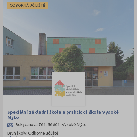
Vsetín (132)
ODBORNÁ UČILIŠTĚ
Vyškov (72)
Zlín (161)
Znojmo (98)
Žďár nad Sázavou (124)
Speciální základní škola a praktická škola Vysoké
Mýto
Rokycanova 761, 56601 Vysoké Mýto
Druh školy: Odborné učiliště