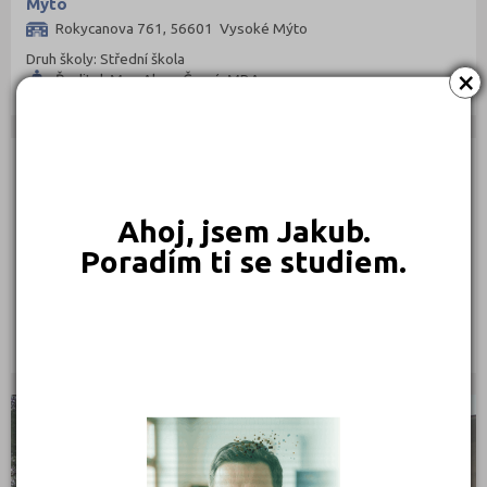
Mýto
Rokycanova 761, 56601 Vysoké Mýto
Druh školy: Střední škola
×
Ředitel: Mgr. Alena Černá, MBA
ZÁKLADNÍ ŠKOLY
Ahoj, jsem Jakub.
Speciální základní škola a praktická škola Vysoké
Poradím ti se studiem.
Mýto
Rokycanova 761, 56601 Vysoké Mýto
Druh školy: Základní škola
Ředitel: Mgr. Alena Černá
STŘEDNÍ ŠKOLY