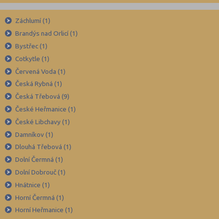
Benešov (78)
Záchlumí (1)
Beroun (85)
Brandýs nad Orlicí (1)
Blansko (88)
Bystřec (1)
Brno-město (317)
Cotkytle (1)
Brno-venkov (149)
Červená Voda (1)
Bruntál (73)
Česká Rybná (1)
Česká Třebová (9)
Břeclav (84)
České Heřmanice (1)
Česká Lípa (79)
České Libchavy (1)
České Budějovice (173)
Damníkov (1)
Český Krumlov (49)
Dlouhá Třebová (1)
Děčín (106)
Dolní Čermná (1)
Dolní Dobrouč (1)
Domažlice (49)
Hnátnice (1)
Frýdek-Místek (164)
Horní Čermná (1)
Havlíčkův Brod (82)
Horní Heřmanice (1)
Hodonín (119)