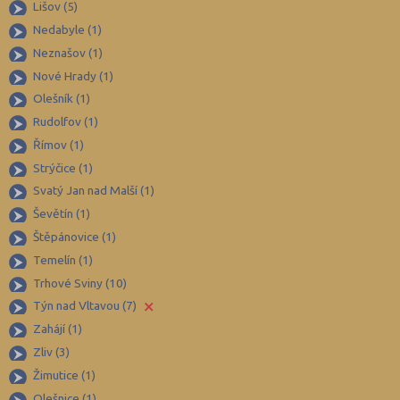
Lišov (5)
Hradec Králové (139)
Nedabyle (1)
Neznašov (1)
Cheb (61)
Nové Hrady (1)
Chomutov (65)
Olešník (1)
Chrudim (88)
Rudolfov (1)
Jablonec nad Nisou (67)
Římov (1)
Jeseník (42)
Strýčice (1)
Svatý Jan nad Malší (1)
Jičín (75)
Ševětín (1)
Jihlava (94)
Štěpánovice (1)
Jindřichův Hradec (76)
Temelín (1)
Karlovy Vary (93)
Trhové Sviny (10)
×
Karviná (145)
Týn nad Vltavou (7)
Zahájí (1)
Kladno (129)
Zliv (3)
Klatovy (69)
Žimutice (1)
Kolín (77)
Olešnice (1)