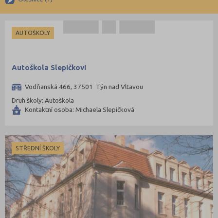
Kroměříž (96)
Kutná Hora (66)
AUTOŠKOLY
Liberec (138)
Litoměřice (104)
Autoškola Slepičkovi
Louny (72)
Mělník (80)
Vodňanská 466, 37501 Týn nad Vltavou
Mladá Boleslav (96)
Druh školy: Autoškola
Kontaktní osoba: Michaela Slepičková
Most (73)
Náchod (98)
Nový Jičín (118)
STŘEDNÍ ŠKOLY
Nymburk (89)
Olomouc (205)
Opava (135)
Ostrava-město (221)