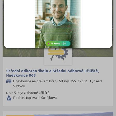
Rychnov nad Kněžnou (81)
Semily (68)
Sokolov (52)
Strakonice (65)
Svitavy (105)
Šumperk (111)
Tábor (88)
Tachov (41)
Teplice (76)
Střední odborná škola a Střední odborné učiliště,
Hněvkovice 865
Trutnov (106)
Hněvkovice na pravém břehu Vltavy 865, 37501 Týn nad
Třebíč (98)
Vltavou
Druh školy: Odborné učiliště
Uherské Hradiště (134)
Ředitel: Ing. Ivana Šuhájková
Ústí nad Labem (74)
Ústí nad Orlicí (135)