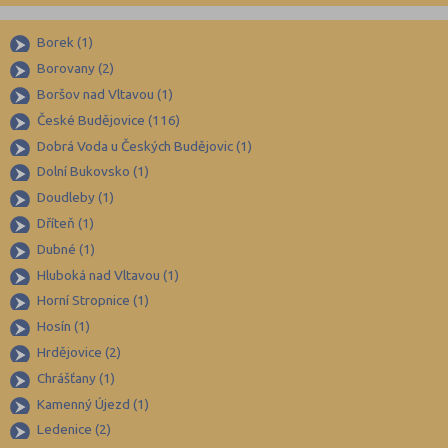
Benešov (78)
Borek (1)
Beroun (85)
Borovany (2)
Blansko (88)
Boršov nad Vltavou (1)
Brno-město (317)
České Budějovice (116)
Brno-venkov (149)
Dobrá Voda u Českých Budějovic (1)
Bruntál (73)
Dolní Bukovsko (1)
Doudleby (1)
Břeclav (84)
Dříteň (1)
Česká Lípa (79)
Dubné (1)
České Budějovice (173)
Hluboká nad Vltavou (1)
Český Krumlov (49)
Horní Stropnice (1)
Děčín (106)
Hosín (1)
Hrdějovice (2)
Domažlice (49)
Chrášťany (1)
Frýdek-Místek (164)
Kamenný Újezd (1)
Havlíčkův Brod (82)
Ledenice (2)
Hodonín (119)