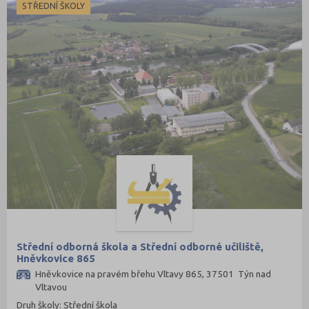
Vsetín (132)
STŘEDNÍ ŠKOLY
Vyškov (72)
Zlín (161)
Znojmo (98)
Žďár nad Sázavou (124)
Střední odborná škola a Střední odborné učiliště,
Hněvkovice 865
Hněvkovice na pravém břehu Vltavy 865, 37501 Týn nad
Vltavou
Druh školy: Střední škola