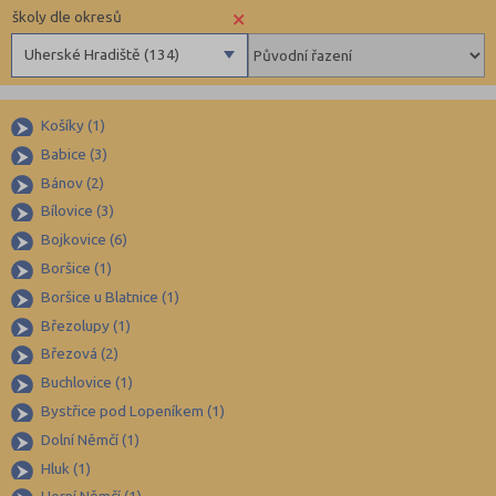
×
školy dle okresů
Uherské Hradiště (134)
Benešov (78)
Košíky (1)
Beroun (85)
Babice (3)
Blansko (88)
Bánov (2)
Brno-město (317)
Bílovice (3)
Brno-venkov (149)
Bojkovice (6)
Bruntál (73)
Boršice (1)
Boršice u Blatnice (1)
Břeclav (84)
Březolupy (1)
Česká Lípa (79)
Březová (2)
České Budějovice (173)
Buchlovice (1)
Český Krumlov (49)
Bystřice pod Lopeníkem (1)
Děčín (106)
Dolní Němčí (1)
Hluk (1)
Domažlice (49)