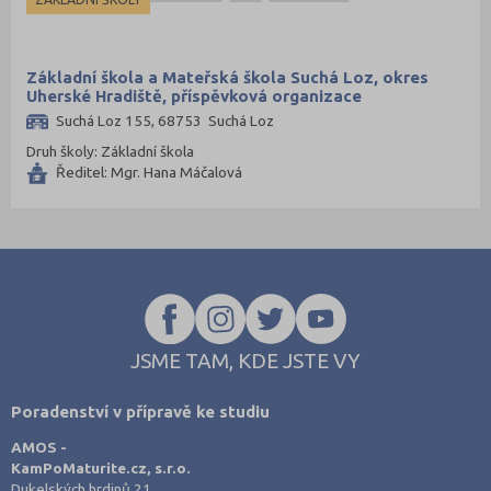
Opava (135)
Ostrava-město (221)
Základní škola a Mateřská škola Suchá Loz, okres
Pardubice (127)
Uherské Hradiště, příspěvková organizace
Pelhřimov (62)
Suchá Loz 155, 68753 Suchá Loz
Písek (57)
Druh školy: Základní škola
Ředitel: Mgr. Hana Máčalová
Plzeň-jih (38)
Plzeň-město (141)
Plzeň-sever (51)
Praha hlavní město (1004)
Praha-východ (108)
Praha-západ (81)
JSME TAM, KDE JSTE VY
Prachatice (44)
Poradenství v přípravě ke studiu
Prostějov (85)
AMOS -
Přerov (115)
KamPoMaturite.cz, s.r.o.
Příbram (105)
Dukelských hrdinů 21