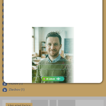
Šumice (1)
Klatovy (69)
Topolná (1)
Kolín (77)
Traplice (1)
Kroměříž (96)
Tupesy (2)
Kutná Hora (66)
Uherské Hradiště (35)
Uherské Hradiště-Jarošov (1)
Liberec (138)
Uherské Hradiště-Mařatice (2)
Litoměřice (104)
Uherský Brod (21)
Louny (72)
Uherský Brod-Havřice (1)
Mělník (80)
Uherský Brod-Újezdec (1)
Mladá Boleslav (96)
Uherský Ostroh (4)
Uherský Ostroh-Ostrožské Předměstí (1)
Most (73)
Velehrad (3)
Náchod (98)
Vlčnov (1)
Nový Jičín (118)
Zlechov (1)
Nymburk (89)
Olomouc (205)
ZÁKLADNÍ ŠKOLY