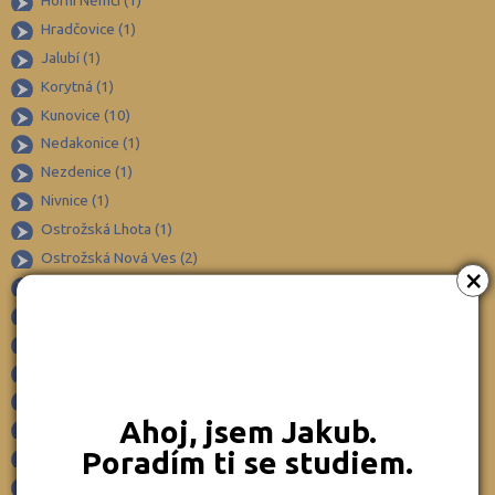
Horní Němčí (1)
Frýdek-Místek (164)
Hradčovice (1)
Havlíčkův Brod (82)
Jalubí (1)
Hodonín (119)
Korytná (1)
Hradec Králové (139)
Kunovice (10)
Nedakonice (1)
Cheb (61)
Nezdenice (1)
Chomutov (65)
Nivnice (1)
Chrudim (88)
Ostrožská Lhota (1)
Jablonec nad Nisou (67)
Ostrožská Nová Ves (2)
×
Jeseník (42)
Osvětimany (1)
Pitín (1)
Jičín (75)
Polešovice (2)
Jihlava (94)
Prakšice (1)
Jindřichův Hradec (76)
Staré Město u Uherského Hradiště (6)
Karlovy Vary (93)
Ahoj, jsem Jakub.
Starý Hrozenkov (1)
Poradím ti se studiem.
Karviná (145)
Strání (1)
×
Suchá Loz (1)
Kladno (129)