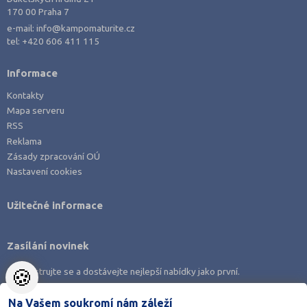
170 00 Praha 7
Rakovník (46)
e-mail:
info@kampomaturite.cz
Rokycany (33)
tel:
+420 606 411 115
Rychnov nad Kněžnou (81)
Informace
Semily (68)
Kontakty
Sokolov (52)
Mapa serveru
Strakonice (65)
RSS
Reklama
Svitavy (105)
Zásady zpracování OÚ
Šumperk (111)
Nastavení cookies
Tábor (88)
Užitečné informace
Tachov (41)
Teplice (76)
Zasílání novinek
Trutnov (106)
🍪
Zaregistrujte se a dostávejte nejlepší nabídky jako první.
Třebíč (98)
Uherské Hradiště (134)
Na Vašem soukromí nám záleží