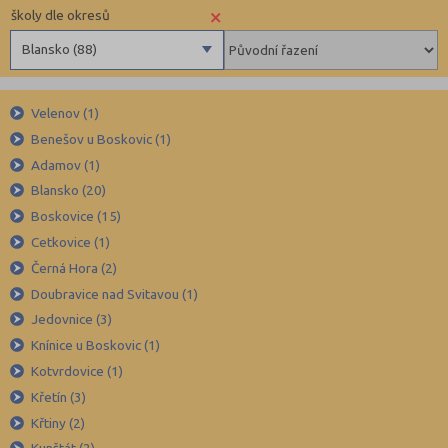
×
školy dle okresů
Blansko (88)
Benešov (78)
Velenov (1)
Beroun (85)
Benešov u Boskovic (1)
Blansko (88)
Adamov (1)
Brno-město (317)
Blansko (20)
Brno-venkov (149)
Boskovice (15)
Bruntál (73)
Cetkovice (1)
Černá Hora (2)
Břeclav (84)
Doubravice nad Svitavou (1)
Česká Lípa (79)
Jedovnice (3)
České Budějovice (173)
Knínice u Boskovic (1)
Český Krumlov (49)
Kotvrdovice (1)
Děčín (106)
Křetín (3)
Křtiny (2)
Domažlice (49)