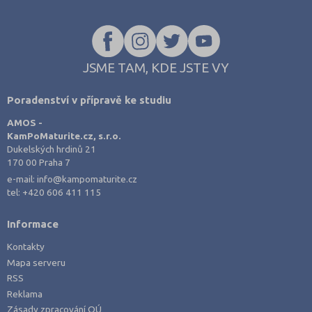
Opava (135)
Ostrava-město (221)
Pardubice (127)
JSME TAM, KDE JSTE VY
Pelhřimov (62)
Písek (57)
Poradenství v přípravě ke studiu
Plzeň-jih (38)
AMOS -
KamPoMaturite.cz, s.r.o.
Plzeň-město (141)
Dukelských hrdinů 21
Plzeň-sever (51)
170 00 Praha 7
e-mail:
info@kampomaturite.cz
Praha hlavní město (1004)
tel:
+420 606 411 115
Praha-východ (108)
Praha-západ (81)
Informace
Prachatice (44)
Kontakty
Mapa serveru
Prostějov (85)
RSS
Přerov (115)
Reklama
Zásady zpracování OÚ
Příbram (105)