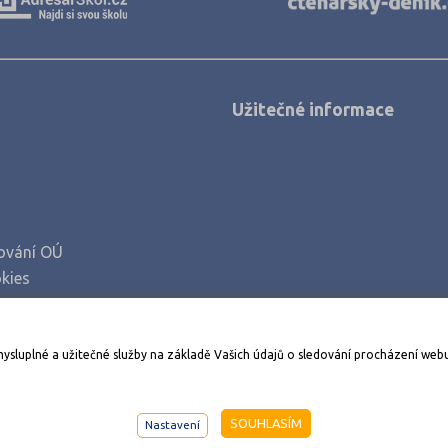
Užitečné informace
ování OÚ
kies
Stáhněte si aplikaci Adresář škol
mysluplné a užitečné služby na základě Vašich údajů o sledování procházení web
998-2026
AMOS KamPoMaturite.cz
, s.r.o., stránky vytvořilo
An
SOUHLASÍM
Nastavení