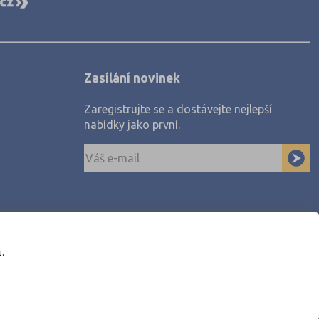
Zasílání novinek
Zaregistrujte se a dostávejte nejlepší
nabídky jako první.
u.
awe