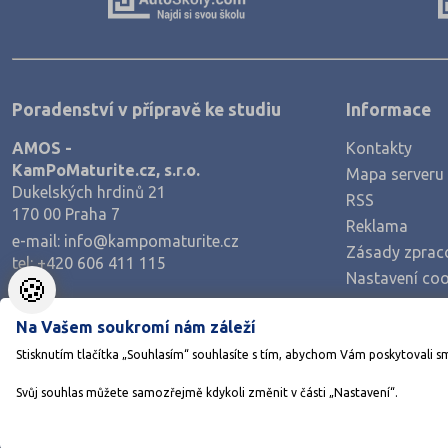
Mělník (80)
Mladá Boleslav (96)
Most (73)
Poradenství v přípravě ke studiu
Informace
Náchod (98)
AMOS -
Kontakty
Nový Jičín (118)
KamPoMaturite.cz, s.r.o.
Mapa serveru
Nymburk (89)
Dukelských hrdinů 21
RSS
170 00 Praha 7
Olomouc (205)
Reklama
e-mail:
info@kampomaturite.cz
Zásady zprac
Opava (135)
tel:
+420 606 411 115
Nastavení coo
🍪
Ostrava-město (221)
Pardubice (127)
Na Vašem soukromí nám záleží
Stisknutím tlačítka „Souhlasím“ souhlasíte s tím, abychom Vám poskytovali s
Pelhřimov (62)
Písek (57)
Svůj souhlas můžete samozřejmě kdykoli změnit v části „Nastavení“.
©1
Plzeň-jih (38)