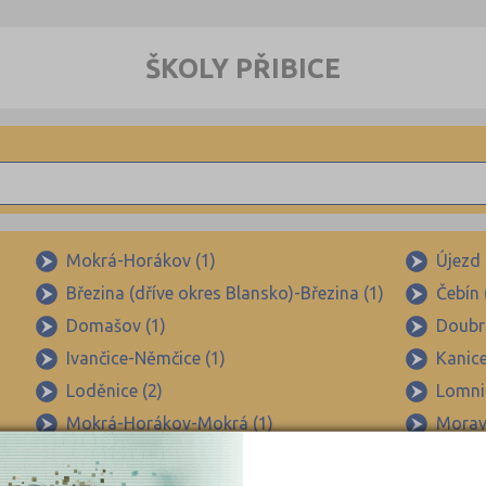
ŠKOLY PŘIBICE
Mokrá-Horákov (1)
Újezd 
Březina (dříve okres Blansko)-Březina (1)
Čebín 
Domašov (1)
Doubra
Ivančice-Němčice (1)
Kanice
Loděnice (2)
Lomni
Mokrá-Horákov-Mokrá (1)
Morav
Němčičky u Židlochovic (1)
Neslov