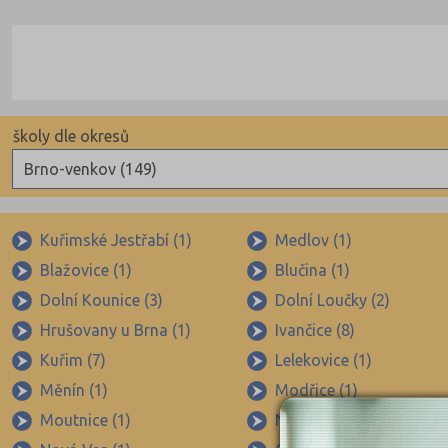
školy dle okresů
Brno-venkov (149)
Benešov (78)
Beroun (85)
Kuřimské Jestřabí (1)
Medlov (1)
Blažovice (1)
Blučina (1)
Blansko (88)
Dolní Kounice (3)
Dolní Loučky (2)
Brno-město (317)
Hrušovany u Brna (1)
Ivančice (8)
Brno-venkov (149)
Kuřim (7)
Lelekovice (1)
Bruntál (73)
Měnín (1)
Modřice (1)
Břeclav (84)
Moutnice (1)
Nedvědice (1)
Česká Lípa (79)