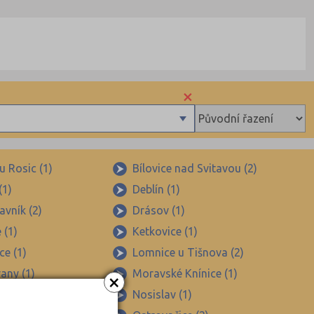
×
u Rosic (1)
Bílovice nad Svitavou (2)
(1)
Deblín (1)
vník (2)
Drásov (1)
 (1)
Ketkovice (1)
ce (1)
Lomnice u Tišnova (2)
any (1)
Moravské Knínice (1)
×
ice (1)
Nosislav (1)