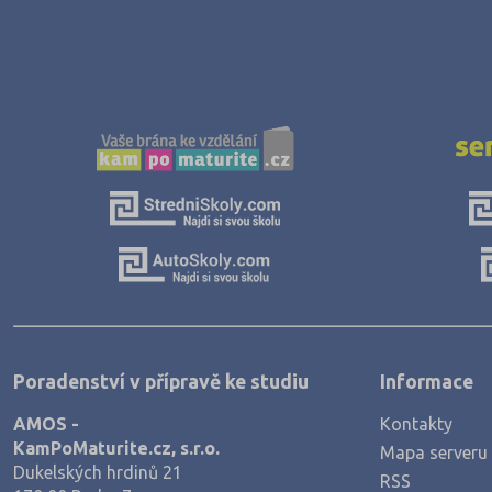
Jičín (75)
Jihlava (94)
Jindřichův Hradec (76)
Karlovy Vary (93)
Karviná (145)
Kladno (129)
Klatovy (69)
Kolín (77)
Kroměříž (96)
Kutná Hora (66)
Poradenství v přípravě ke studiu
Informace
Liberec (138)
AMOS -
Kontakty
Litoměřice (104)
KamPoMaturite.cz, s.r.o.
Mapa serveru
Dukelských hrdinů 21
Louny (72)
RSS