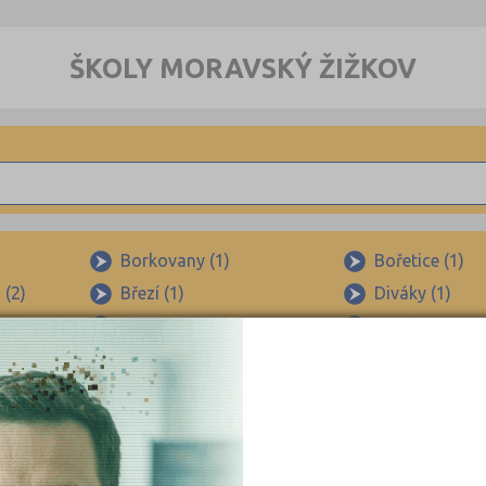
ŠKOLY MORAVSKÝ ŽIŽKOV
Borkovany (1)
Bořetice (1)
 (2)
Březí (1)
Diváky (1)
Hlohovec (1)
Hrušky (1)
Křepice (1)
Ladná (1)
Moravská Nová Ves (1)
Moravský Žižk
Popice (1)
Pouzdřany (1)
Šakvice (1)
Šitbořice (1)