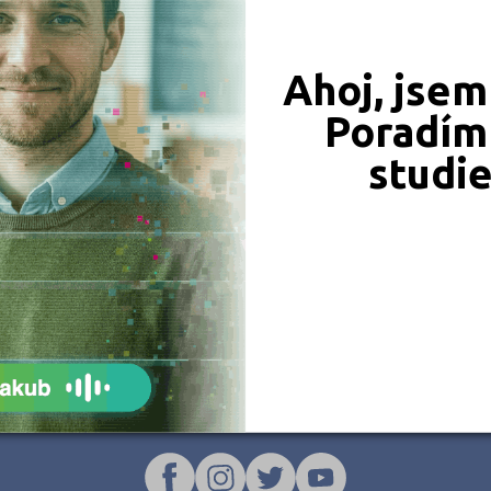
Valtice (3)
Velké Bílovice 
Zaječí (1)
Kobylí (1)
Ahoj, jsem
Poradím 
studi