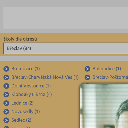
školy dle okresů
Břeclav (84)
Benešov (78)
Beroun (85)
Brumovice (1)
Boleradice (1)
Břeclav-Charvátská Nová Ves (1)
Břeclav-Poštorná
Blansko (88)
Dolní Věstonice (1)
Drnholec (1)
Brno-město (317)
Klobouky u Brna (4)
Krumvíř (2)
Brno-venkov (149)
Lednice (2)
Mikulov (5)
Bruntál (73)
Novosedly (1)
Podivín (1)
Břeclav (84)
Sedlec (2)
Starovičky (1)
Česká Lípa (79)