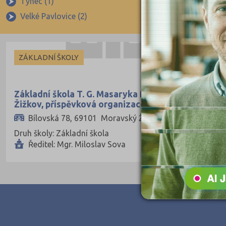
Týnec (1)
Uherčice (1)
České Budějovice (173)
Velké Pavlovice (2)
Vrbice (1)
Český Krumlov (49)
Děčín (106)
ZÁKLADNÍ ŠKOLY
Domažlice (49)
Frýdek-Místek (164)
Základní škola T. G. Masaryka Moravský
Havlíčkův Brod (82)
Žižkov, příspěvková organizace
Hodonín (119)
Bílovská 78, 69101 Moravský Žižkov
Druh školy: Základní škola
Hradec Králové (139)
Ředitel: Mgr. Miloslav Sova
Cheb (61)
Chomutov (65)
Chrudim (88)
Jablonec nad Nisou (67)
Jeseník (42)