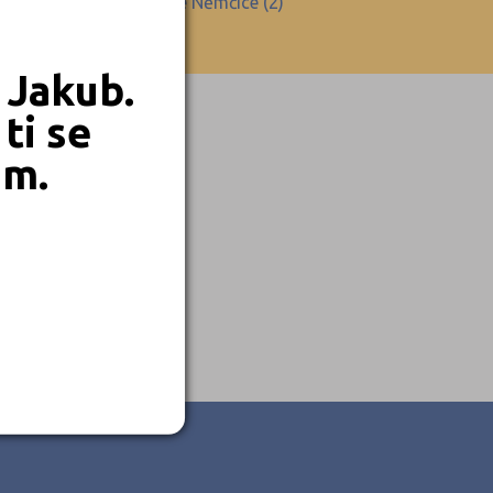
(1)
Velké Němčice (2)
 Jakub.
ti se
em.