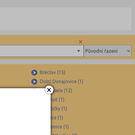
×
Břeclav (15)
Dolní Dunajovice (1)
×
Hustopeče (12)
Lanžhot (1)
×
ov (1)
Němčičky (1)
Rakvice (1)
Tvrdonice (1)