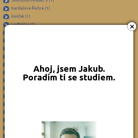
Jindřichův Hradec V (1)
Frýdek-Místek (164)
Kardašova Řečice (1)
Havlíčkův Brod (82)
Kunžak (1)
Hodonín (119)
×
Lodhéřov (1)
×
Hradec Králové (139)
Lomnice nad Lužnicí (1)
Majdalena (1)
Cheb (61)
Nová Bystřice (1)
Chomutov (65)
Nová Včelnice (1)
Chrudim (88)
Novosedly nad Nežárkou (1)
Ahoj, jsem Jakub.
Jablonec nad Nisou (67)
Popelín (1)
Poradím ti se studiem.
Jeseník (42)
Rapšach (1)
Slavonice (1)
Jičín (75)
Staré Hobzí (1)
Jihlava (94)
Staré Město pod Landštejnem (1)
Jindřichův Hradec (76)
Stráž nad Nežárkou (2)
Karlovy Vary (93)
Strmilov (1)
Karviná (145)
Studená (1)
Suchdol nad Lužnicí (1)
Kladno (129)