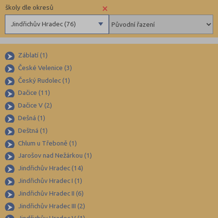
×
školy dle okresů
Jindřichův Hradec (76)
Benešov (78)
Záblatí (1)
Beroun (85)
České Velenice (3)
Blansko (88)
Český Rudolec (1)
Brno-město (317)
Dačice (11)
Brno-venkov (149)
Dačice V (2)
Bruntál (73)
Dešná (1)
Deštná (1)
Břeclav (84)
Chlum u Třeboně (1)
Česká Lípa (79)
Jarošov nad Nežárkou (1)
České Budějovice (173)
Jindřichův Hradec (14)
Český Krumlov (49)
Jindřichův Hradec I (1)
Děčín (106)
Jindřichův Hradec II (6)
Jindřichův Hradec III (2)
Domažlice (49)