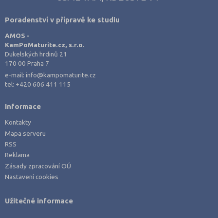
Opava (135)
Poradenství v přípravě ke studiu
Ostrava-město (221)
Pardubice (127)
AMOS -
KamPoMaturite.cz, s.r.o.
Pelhřimov (62)
Dukelských hrdinů 21
170 00 Praha 7
Písek (57)
e-mail:
info@kampomaturite.cz
Plzeň-jih (38)
tel:
+420 606 411 115
Plzeň-město (141)
Informace
Plzeň-sever (51)
Kontakty
Praha hlavní město (1004)
Mapa serveru
Praha-východ (108)
RSS
Reklama
Praha-západ (81)
Zásady zpracování OÚ
Prachatice (44)
Nastavení cookies
Prostějov (85)
Užitečné informace
Přerov (115)
Příbram (105)