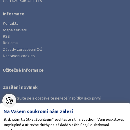
tel:
+420 606 411 115
Klatovy (69)
Informace
Kolín (77)
Kontakty
Kroměříž (96)
Mapa serveru
Kutná Hora (66)
RSS
Reklama
Liberec (138)
Zásady zpracování OÚ
Litoměřice (104)
Nastavení cookies
Louny (72)
Užitečné informace
Mělník (80)
Mladá Boleslav (96)
Zasílání novinek
Most (73)
Náchod (98)
🍪
Zaregistrujte se a dostávejte nejlepší nabídky jako první.
Nový Jičín (118)
Na Vašem soukromí nám záleží
Nymburk (89)
Stisknutím tlačítka „Souhlasím“ souhlasíte s tím, abychom Vám poskytovali
Olomouc (205)
smysluplné a užitečné služby na základě Vašich údajů o sledování