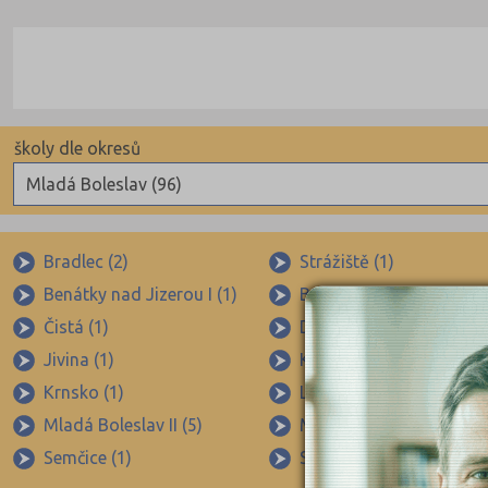
školy dle okresů
Mladá Boleslav (96)
Benešov (78)
Beroun (85)
Bradlec (2)
Strážiště (1)
Benátky nad Jizerou I (1)
Bezno (1)
Blansko (88)
Čistá (1)
Dobrovice (1)
Brno-město (317)
Jivina (1)
Katusice (1)
Brno-venkov (149)
Krnsko (1)
Loukov (1)
Bruntál (73)
Mladá Boleslav II (5)
Mladá Boleslav III (6)
Břeclav (84)
Semčice (1)
Skalsko (1)
Česká Lípa (79)