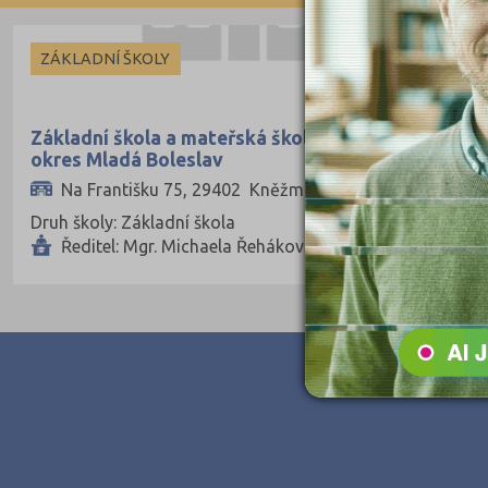
České Budějovice (173)
ZÁKLADNÍ ŠKOLY
Český Krumlov (49)
Děčín (106)
Základní škola a mateřská škola, Kněžmost,
Domažlice (49)
okres Mladá Boleslav
Frýdek-Místek (164)
Na Františku 75, 29402 Kněžmost
Havlíčkův Brod (82)
Druh školy: Základní škola
Ředitel: Mgr. Michaela Řeháková Černá
Hodonín (119)
Hradec Králové (139)
Cheb (61)
Chomutov (65)
Chrudim (88)
Jablonec nad Nisou (67)
Jeseník (42)