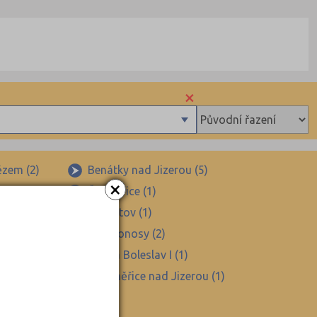
×
ězem (2)
Benátky nad Jizerou (5)
×
Čachovice (1)
Chotětov (1)
×
Kosmonosy (2)
 (38)
Mladá Boleslav I (1)
ště (6)
Předměřice nad Jizerou (1)