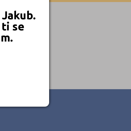
 Jakub.
ti se
em.