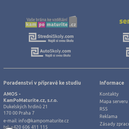
Jičín (75)
Jihlava (94)
Jindřichův Hradec (76)
Karlovy Vary (93)
Karviná (145)
Kladno (129)
Klatovy (69)
Kolín (77)
Poradenství v přípravě ke studiu
Informace
Kroměříž (96)
AMOS -
Kontakty
Kutná Hora (66)
KamPoMaturite.cz, s.r.o.
Mapa serveru
Liberec (138)
Dukelských hrdinů 21
RSS
170 00 Praha 7
Litoměřice (104)
Reklama
e-mail:
info@kampomaturite.cz
Zásady zprac
Louny (72)
tel:
+420 606 411 115