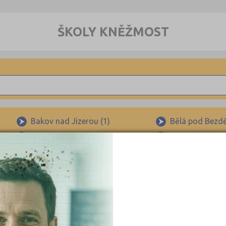
ŠKOLY KNĚŽMOST
Bakov nad Jizerou (1)
Bělá pod Bezd
Brodce nad Jizerou (3)
Březno (1)
Dolní Bousov (1)
Dolní Slivno (1)
Klášter Hradiště nad Jizerou (1)
Kněžmost (1)
Luštěnice (1)
Mladá Boleslav
Mladá Boleslav-Debř (1)
Mnichovo Hradi
Sojovice (1)
Žďár (1)