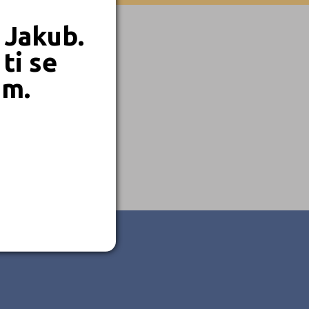
 Jakub.
ti se
em.