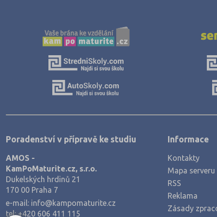
Jičín (75)
Jihlava (94)
Jindřichův Hradec (76)
Karlovy Vary (93)
Karviná (145)
Kladno (129)
Klatovy (69)
Kolín (77)
Poradenství v přípravě ke studiu
Informace
Kroměříž (96)
AMOS -
Kontakty
Kutná Hora (66)
KamPoMaturite.cz, s.r.o.
Mapa serveru
Liberec (138)
Dukelských hrdinů 21
RSS
170 00 Praha 7
Litoměřice (104)
Reklama
e-mail:
info@kampomaturite.cz
Zásady zprac
Louny (72)
tel:
+420 606 411 115