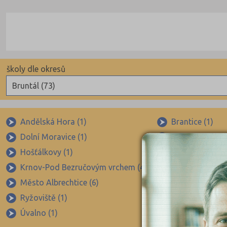
školy dle okresů
Bruntál (73)
Benešov (78)
Beroun (85)
Andělská Hora (1)
Brantice (1)
Dolní Moravice (1)
Dvorce u Bruntá
Blansko (88)
Hošťálkovy (1)
Jindřichov (1)
Brno-město (317)
Krnov-Pod Bezručovým vrchem (4)
Krnov-Pod Cvil
Brno-venkov (149)
Město Albrechtice (6)
Osoblaha (2)
Bruntál (73)
Ryžoviště (1)
Stará Ves (1)
Břeclav (84)
Úvalno (1)
Vrbno pod Pra
Česká Lípa (79)