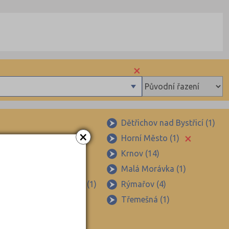
×
Dětřichov nad Bystřicí (1)
×
×
ov (1)
Horní Město (1)
)
Krnov (14)
ýmařova (1)
Malá Morávka (1)
Pradědem-Stará Rudná (1)
Rýmařov (4)
(1)
Třemešná (1)