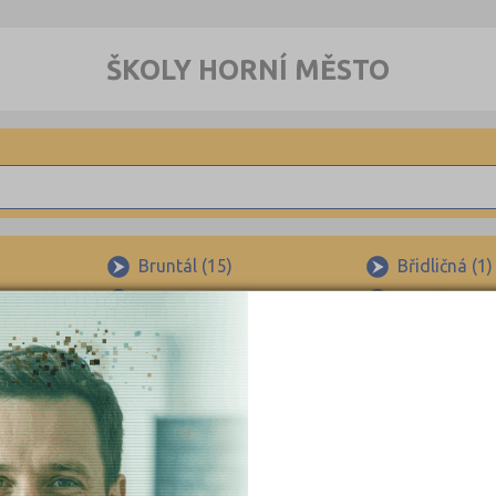
ŠKOLY HORNÍ MĚSTO
Bruntál (15)
Břidličná (1)
lu (1)
Holčovice (1)
Horní Beneš
Karlova Studánka (1)
Karlovice (1
ínem (1)
Lichnov (1)
Lomnice u R
Razová (1)
Rudná pod 
Svobodné Heřmanice (1)
Široká Niva 
dědem (2)
Zátor-Loučky (1)