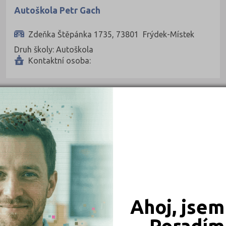
Autoškola Petr Gach
Zdeňka Štěpánka 1735, 73801 Frýdek-Místek
Druh školy: Autoškola
Kontaktní osoba:
ZÁKLADNÍ ŠKOLY
GALILEO SCHOOL - bilingvní mateřská škola a
základní škola, s.r.o.
Jana Čapka 2555, 73801 Frýdek-Místek
Druh školy: Základní škola
Ředitel: Mgr. Věra Mikolášová
Ahoj, jsem
Poradím 