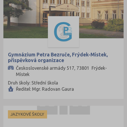
Rakovník (46)
Rokycany (33)
Rychnov nad Kněžnou (81)
Semily (68)
Sokolov (52)
Strakonice (65)
Gymnázium Petra Bezruče, Frýdek-Místek,
příspěvková organizace
Svitavy (105)
Československé armády 517, 73801 Frýdek-
Šumperk (111)
Místek
Tábor (88)
Druh školy: Střední škola
Ředitel: Mgr. Radovan Gaura
Tachov (41)
Teplice (76)
Trutnov (106)
JAZYKOVÉ ŠKOLY
Třebíč (98)