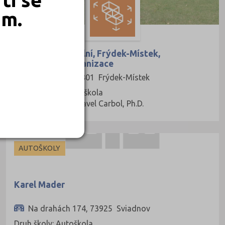
em.
Gymnázium Cihelní, Frýdek-Místek,
příspěvková organizace
Cihelní 410, 73801 Frýdek-Místek
Druh školy: Střední škola
Ředitel: PhDr. Pavel Carbol, Ph.D.
AUTOŠKOLY
Karel Mader
Na drahách 174, 73925 Sviadnov
Druh školy: Autoškola