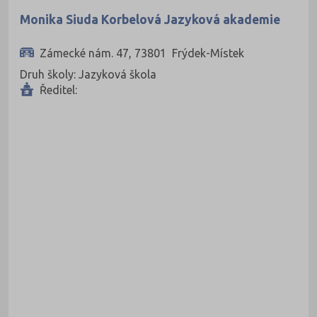
Uherské Hradiště (134)
Monika Siuda Korbelová Jazyková akademie
Ústí nad Labem (74)
Zámecké nám. 47, 73801 Frýdek-Místek
Ústí nad Orlicí (135)
Druh školy: Jazyková škola
Vsetín (132)
Ředitel:
Vyškov (72)
Zlín (161)
Znojmo (98)
Žďár nad Sázavou (124)