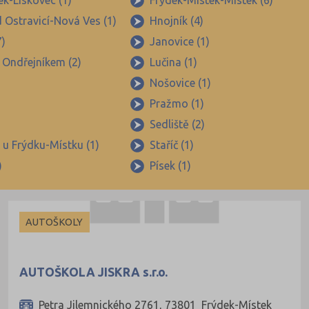
ek-Lískovec (1)
Frýdek-Místek-Místek (6)
 Ostravicí-Nová Ves (1)
Hnojník (4)
7)
Janovice (1)
 Ondřejníkem (2)
Lučina (1)
Nošovice (1)
Pražmo (1)
Sedliště (2)
 u Frýdku-Místku (1)
Staříč (1)
)
Písek (1)
AUTOŠKOLY
AUTOŠKOLA JISKRA s.r.o.
Petra Jilemnického 2761, 73801 Frýdek-Místek