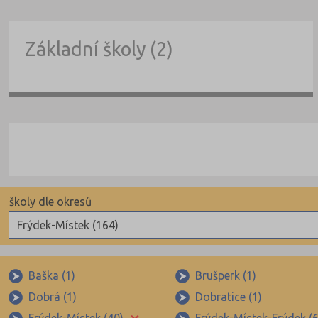
Základní školy (2)
školy dle okresů
Frýdek-Místek (164)
Benešov (78)
Beroun (85)
Baška (1)
Brušperk (1)
Dobrá (1)
Dobratice (1)
Blansko (88)
×