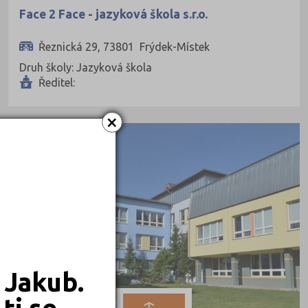
Face 2 Face - jazyková škola s.r.o.
Řeznická 29, 73801 Frýdek-Místek
Druh školy: Jazyková škola
Ředitel:
×
STŘEDNÍ ŠKOLY
 Jakub.
ti se