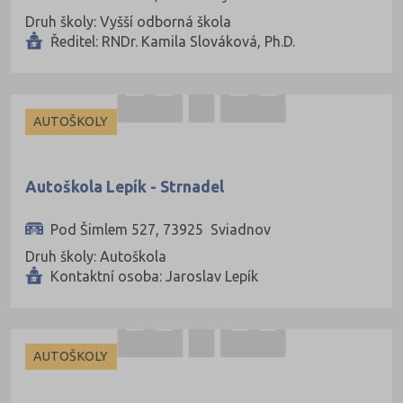
Cheb (61)
Druh školy: Vyšší odborná škola
Chomutov (65)
Ředitel: RNDr. Kamila Slováková, Ph.D.
Chrudim (88)
Jablonec nad Nisou (67)
AUTOŠKOLY
Jeseník (42)
Jičín (75)
Jihlava (94)
Autoškola Lepík - Strnadel
Jindřichův Hradec (76)
Pod Šimlem 527, 73925 Sviadnov
Karlovy Vary (93)
Druh školy: Autoškola
Kontaktní osoba: Jaroslav Lepík
Karviná (145)
Kladno (129)
Klatovy (69)
AUTOŠKOLY
Kolín (77)
Kroměříž (96)