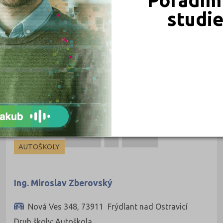
studi
AUTOŠKOLY
Ing. Miroslav Zberovský
Nová Ves 348, 73911 Frýdlant nad Ostravicí
Druh školy: Autoškola