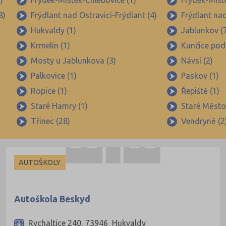
)
Frýdek-Místek-Chlebovice (1)
Frýdek-Míst
8)
Frýdlant nad Ostravicí-Frýdlant (4)
Frýdlant nad
Hukvaldy (1)
Jablunkov (
Krmelín (1)
Kunčice pod
Mosty u Jablunkova (3)
Návsí (2)
Palkovice (1)
Paskov (1)
Ropice (1)
Řepiště (1)
Staré Hamry (1)
Staré Město
Třinec (28)
Vendryně (2
AUTOŠKOLY
Autoškola Beskyd
Rychaltice 240, 73946 Hukvaldy