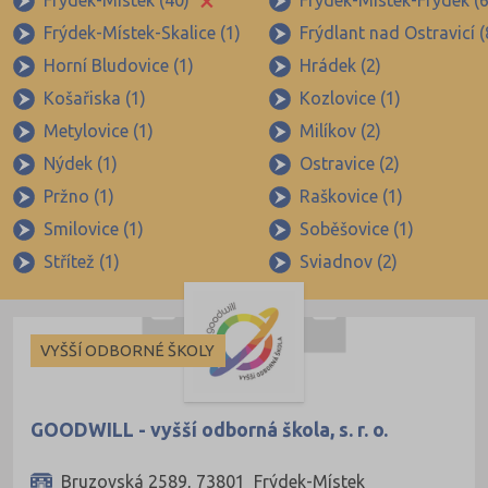
Frýdek-Místek (40)
Frýdek-Místek-Frýdek (6
Brno-město (317)
Frýdek-Místek-Skalice (1)
Frýdlant nad Ostravicí (
Brno-venkov (149)
Horní Bludovice (1)
Hrádek (2)
Bruntál (73)
Košařiska (1)
Kozlovice (1)
Břeclav (84)
Metylovice (1)
Milíkov (2)
Česká Lípa (79)
Nýdek (1)
Ostravice (2)
České Budějovice (173)
Pržno (1)
Raškovice (1)
Smilovice (1)
Soběšovice (1)
Český Krumlov (49)
Střítež (1)
Sviadnov (2)
Děčín (106)
Domažlice (49)
Frýdek-Místek (164)
VYŠŠÍ ODBORNÉ ŠKOLY
Havlíčkův Brod (82)
Hodonín (119)
GOODWILL - vyšší odborná škola, s. r. o.
Hradec Králové (139)
Bruzovská 2589, 73801 Frýdek-Místek