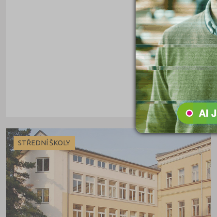
Pardubice (127)
Pelhřimov (62)
Písek (57)
Plzeň-jih (38)
Plzeň-město (141)
Plzeň-sever (51)
Praha hlavní město (1004)
Praha-východ (108)
Praha-západ (81)
STŘEDNÍ ŠKOLY
Prachatice (44)
Prostějov (85)
Přerov (115)
Příbram (105)