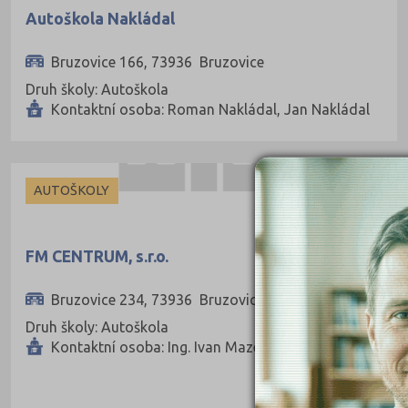
Autoškola Nakládal
Kutná Hora (66)
Liberec (138)
Bruzovice 166, 73936 Bruzovice
Litoměřice (104)
Druh školy: Autoškola
Kontaktní osoba: Roman Nakládal, Jan Nakládal
Louny (72)
Mělník (80)
Mladá Boleslav (96)
AUTOŠKOLY
Most (73)
Náchod (98)
FM CENTRUM, s.r.o.
Nový Jičín (118)
Bruzovice 234, 73936 Bruzovice
Nymburk (89)
Druh školy: Autoškola
Olomouc (205)
Kontaktní osoba: Ing. Ivan Mazel
Opava (135)
Ostrava-město (221)