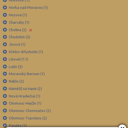
Hněvotín (1)
Frýdek-Místek (164)
Horka nad Moravou (1)
Havlíčkův Brod (82)
Huzová (1)
Hodonín (119)
Charváty (1)
×
Hradec Králové (139)
Cholina (2)
Chudobín (3)
Cheb (61)
Jívová (1)
Chomutov (65)
Křelov-Břuchotín (1)
Chrudim (88)
Litovel (11)
Jablonec nad Nisou (67)
Lutín (3)
Jeseník (42)
Moravský Beroun (1)
Náklo (2)
Jičín (75)
Náměšť na Hané (2)
Jihlava (94)
Nová Hradečná (1)
Jindřichův Hradec (76)
Olomouc-Hejčín (1)
Karlovy Vary (93)
Olomouc-Chomoutov (2)
Karviná (145)
Olomouc-Topolany (2)
×
Paseka (1)
Kladno (129)