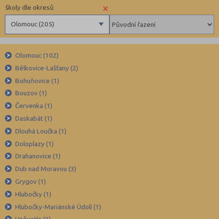
×
školy dle okresů
Olomouc (205)
Benešov (78)
Olomouc (102)
Beroun (85)
Bělkovice-Lašťany (2)
Blansko (88)
Bohuňovice (1)
Brno-město (317)
Bouzov (1)
Brno-venkov (149)
Červenka (1)
Bruntál (73)
Daskabát (1)
Dlouhá Loučka (1)
Břeclav (84)
Doloplazy (1)
Česká Lípa (79)
Drahanovice (1)
České Budějovice (173)
Dub nad Moravou (3)
Český Krumlov (49)
Grygov (1)
Děčín (106)
Hlubočky (1)
Hlubočky-Mariánské Údolí (1)
Domažlice (49)