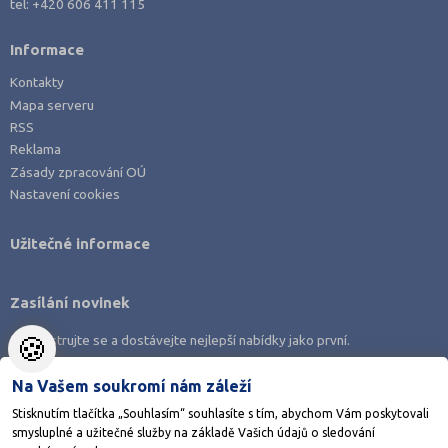
tel:
+420 606 411 115
Ústí nad Labem (74)
Ústí nad Orlicí (135)
Informace
Vsetín (132)
Kontakty
Mapa serveru
Vyškov (72)
RSS
Zlín (161)
Reklama
Znojmo (98)
Zásady zpracování OÚ
Nastavení cookies
Žďár nad Sázavou (124)
Užitečné informace
Zasílání novinek
🍪
Zaregistrujte se a dostávejte nejlepší nabídky jako první.
Na Vašem soukromí nám záleží
Stisknutím tlačítka „Souhlasím“ souhlasíte s tím, abychom Vám poskytovali
smysluplné a užitečné služby na základě Vašich údajů o sledování