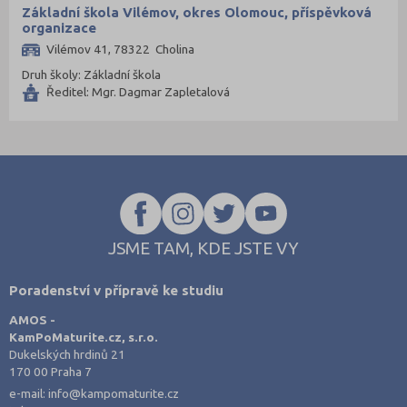
Základní škola Vilémov, okres Olomouc, příspěvková
Rakovník (46)
organizace
Vilémov 41, 78322 Cholina
Rokycany (33)
Druh školy: Základní škola
Rychnov nad Kněžnou (81)
Ředitel: Mgr. Dagmar Zapletalová
Semily (68)
Sokolov (52)
Strakonice (65)
Svitavy (105)
Šumperk (111)
JSME TAM, KDE JSTE VY
Tábor (88)
Tachov (41)
Poradenství v přípravě ke studiu
Teplice (76)
AMOS -
Trutnov (106)
KamPoMaturite.cz, s.r.o.
Dukelských hrdinů 21
Třebíč (98)
170 00 Praha 7
Uherské Hradiště (134)
e-mail:
info@kampomaturite.cz