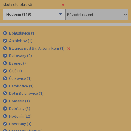
×
školy dle okresů
Hodonín (119)
Benešov (78)
Bohuslavice (1)
Beroun (85)
Archlebov (1)
Blansko (88)
×
Blatnice pod Sv. Antonínkem (1)
Brno-město (317)
Bukovany (2)
Brno-venkov (149)
Bzenec (7)
Bruntál (73)
Čejč (1)
Čejkovice (1)
Břeclav (84)
Dambořice (1)
Česká Lípa (79)
Dolní Bojanovice (1)
České Budějovice (173)
Domanín (1)
Český Krumlov (49)
Dubňany (2)
Děčín (106)
Hodonín (22)
Hovorany (1)
Domažlice (49)