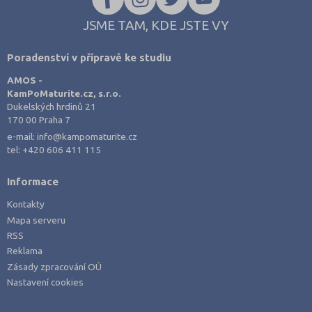
Rakovník (46)
JSME TAM, KDE JSTE VY
Rokycany (33)
Poradenství v přípravě ke studiu
Rychnov nad Kněžnou (81)
AMOS -
Semily (68)
KamPoMaturite.cz, s.r.o.
Sokolov (52)
Dukelských hrdinů 21
170 00 Praha 7
Strakonice (65)
e-mail:
info@kampomaturite.cz
Svitavy (105)
tel:
+420 606 411 115
Šumperk (111)
Informace
Tábor (88)
Kontakty
Tachov (41)
Mapa serveru
Teplice (76)
RSS
Reklama
Trutnov (106)
Zásady zpracování OÚ
Třebíč (98)
Nastavení cookies
Uherské Hradiště (134)