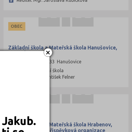
OBEC
Základní škola a Mateřská škola Hanušovice,
×
okres Šumperk
Hlavní 145, 78833 Hanušovice
Druh školy: Základní škola
Ředitel: Ing. František Felner
OBEC
 Jakub.
Základní škola a Mateřská škola Hrabenov,
ti se
okres Šumperk, příspěvková organizace