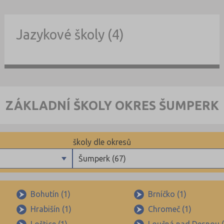
Jazykové školy (4)
ZÁKLADNÍ ŠKOLY OKRES ŠUMPERK
školy dle okresů
Šumperk (67)
Benešov (40)
Beroun (48)
Bohutín (1)
Brníčko (1)
Hrabišín (1)
Chromeč (1)
Blansko (54)