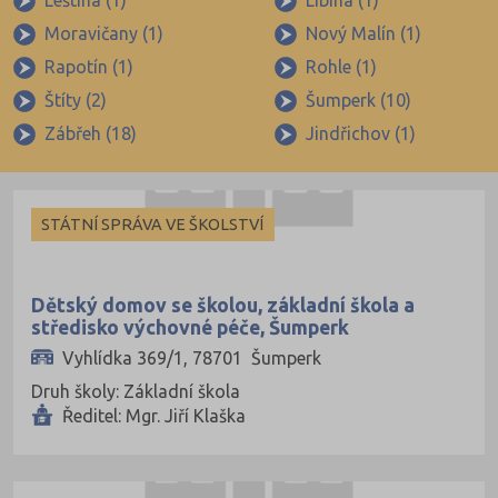
Leština (1)
Libina (1)
Krajské
Moravičany (1)
Nový Malín (1)
Rapotín (1)
Rohle (1)
Štíty (2)
Šumperk (10)
Zábřeh (18)
Jindřichov (1)
STÁTNÍ SPRÁVA VE ŠKOLSTVÍ
Dětský domov se školou, základní škola a
středisko výchovné péče, Šumperk
Vyhlídka 369/1, 78701 Šumperk
Druh školy: Základní škola
Ředitel: Mgr. Jiří Klaška