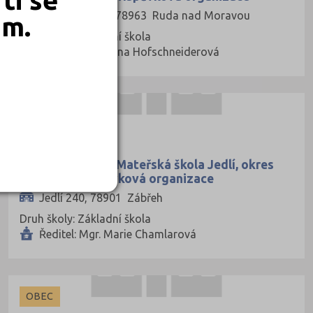
Hrabenov 175, 78963 Ruda nad Moravou
em.
Druh školy: Základní škola
Ředitel: Mgr. Hana Hofschneiderová
OBEC
Základní škola a Mateřská škola Jedlí, okres
Šumperk, příspěvková organizace
Jedlí 240, 78901 Zábřeh
Druh školy: Základní škola
Ředitel: Mgr. Marie Chamlarová
OBEC