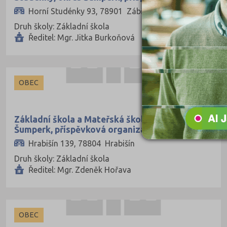
organizace
Horní Studénky 93, 78901 Zábřeh
Druh školy: Základní škola
Ředitel: Mgr. Jitka Burkoňová
OBEC
Základní škola a Mateřská škola Hrabišín, okres
Šumperk, příspěvková organizace
Hrabišín 139, 78804 Hrabišín
Druh školy: Základní škola
Ředitel: Mgr. Zdeněk Hořava
OBEC