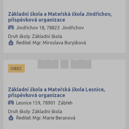
Rakovník (28)
Základní škola a Mateřská škola Jindřichov,
Rokycany (20)
příspěvková organizace
Rychnov nad Kněžnou (52)
Jindřichov 18, 78823 Jindřichov
Semily (48)
Druh školy: Základní škola
Ředitel: Mgr. Miroslava Buryšková
Sokolov (30)
Strakonice (26)
Svitavy (63)
OBEC
Šumperk (67)
Tábor (44)
Základní škola a Mateřská škola Lesnice,
Tachov (25)
příspěvková organizace
Lesnice 159, 78901 Zábřeh
Teplice (39)
Druh školy: Základní škola
Trutnov (63)
Ředitel: Mgr. Marie Beranová
Třebíč (63)