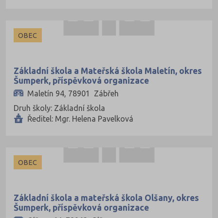
Uherské Hradiště (66)
Ústí nad Labem (34)
OBEC
Ústí nad Orlicí (81)
Vsetín (69)
Základní škola a Mateřská škola Maletín, okres
Vyškov (48)
Šumperk, příspěvková organizace
Zlín (79)
Maletín 94, 78901 Zábřeh
Znojmo (61)
Druh školy: Základní škola
Ředitel: Mgr. Helena Pavelková
Žďár nad Sázavou (77)
OBEC
Základní škola a mateřská škola Olšany, okres
Šumperk, příspěvková organizace