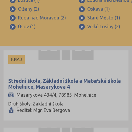
Loštice (1)
Loučná nad Desnou (
Brno-město (99)
Olšany (2)
Oskava (1)
Brno-venkov (111)
Ruda nad Moravou (2)
Staré Město (1)
Bruntál (45)
Úsov (1)
Velké Losiny (2)
Břeclav (52)
Česká Lípa (48)
České Budějovice (70)
KRAJ
Český Krumlov (33)
Děčín (54)
Střední škola, Základní škola a Mateřská škola
Domažlice (27)
Mohelnice, Masarykova 4
Frýdek-Místek (90)
Masarykova 434/4, 78985 Mohelnice
Havlíčkův Brod (49)
Druh školy: Základní škola
Ředitel: Mgr. Eva Bergová
Hodonín (67)
Hradec Králové (60)