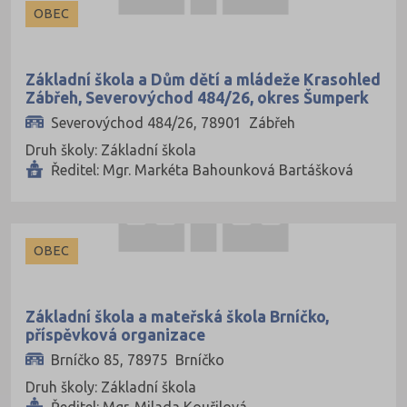
Cheb (34)
OBEC
Chomutov (40)
Chrudim (50)
Základní škola a Dům dětí a mládeže Krasohled
Jablonec nad Nisou (37)
Zábřeh, Severovýchod 484/26, okres Šumperk
Severovýchod 484/26, 78901 Zábřeh
Jeseník (20)
Druh školy: Základní škola
Jičín (41)
Ředitel: Mgr. Markéta Bahounková Bartášková
Jihlava (49)
Jindřichův Hradec (42)
Karlovy Vary (43)
OBEC
Karviná (69)
Kladno (63)
Základní škola a mateřská škola Brníčko,
příspěvková organizace
Klatovy (43)
Brníčko 85, 78975 Brníčko
Kolín (40)
Druh školy: Základní škola
Kroměříž (50)
Ředitel: Mgr. Milada Kouřilová