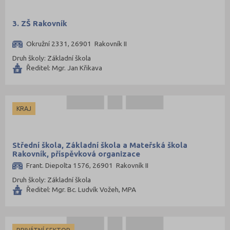
Nymburk (44)
Olomouc (101)
3. ZŠ Rakovník
Opava (80)
Okružní 2331, 26901 Rakovník II
Ostrava-město (90)
Druh školy: Základní škola
Pardubice (57)
Ředitel: Mgr. Jan Křikava
Pelhřimov (31)
Písek (24)
KRAJ
Plzeň-jih (24)
Plzeň-město (48)
Střední škola, Základní škola a Mateřská škola
Plzeň-sever (37)
Rakovník, příspěvková organizace
Praha hlavní město (296)
Frant. Diepolta 1576, 26901 Rakovník II
Praha-východ (69)
Druh školy: Základní škola
Ředitel: Mgr. Bc. Ludvík Vožeh, MPA
Praha-západ (52)
Prachatice (29)
Prostějov (48)