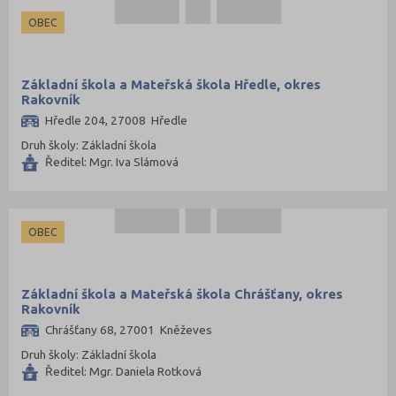
Třebíč (63)
OBEC
Uherské Hradiště (66)
Ústí nad Labem (34)
Základní škola a Mateřská škola Hředle, okres
Ústí nad Orlicí (81)
Rakovník
Vsetín (69)
Hředle 204, 27008 Hředle
Vyškov (48)
Druh školy: Základní škola
Ředitel: Mgr. Iva Slámová
Zlín (79)
Znojmo (61)
Žďár nad Sázavou (77)
OBEC
Základní škola a Mateřská škola Chrášťany, okres
Rakovník
Chrášťany 68, 27001 Kněževes
Druh školy: Základní škola
Ředitel: Mgr. Daniela Rotková