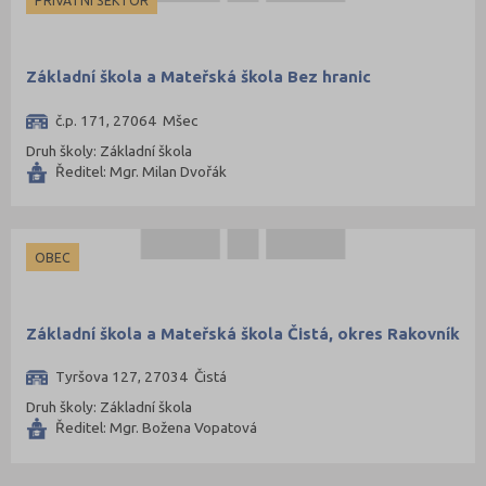
PRIVÁTNÍ SEKTOR
Přerov (64)
Příbram (54)
Základní škola a Mateřská škola Bez hranic
Rakovník (28)
č.p. 171, 27064 Mšec
Rokycany (20)
Druh školy: Základní škola
Rychnov nad Kněžnou (52)
Ředitel: Mgr. Milan Dvořák
Semily (48)
Sokolov (30)
Strakonice (26)
OBEC
Svitavy (63)
Šumperk (67)
Základní škola a Mateřská škola Čistá, okres Rakovník
Tábor (44)
Tyršova 127, 27034 Čistá
Tachov (25)
Druh školy: Základní škola
Teplice (39)
Ředitel: Mgr. Božena Vopatová
Trutnov (63)