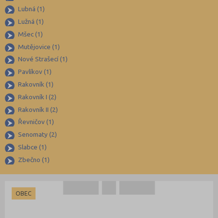
Děčín (54)
Lubná (1)
Domažlice (27)
Lužná (1)
Frýdek-Místek (90)
Mšec (1)
Havlíčkův Brod (49)
Mutějovice (1)
Nové Strašecí (1)
Hodonín (67)
Pavlíkov (1)
Hradec Králové (60)
Rakovník (1)
Cheb (34)
Rakovník I (2)
Chomutov (40)
Rakovník II (2)
Chrudim (50)
Řevničov (1)
Senomaty (2)
Jablonec nad Nisou (37)
Slabce (1)
Jeseník (20)
Zbečno (1)
Jičín (41)
Jihlava (49)
OBEC
Jindřichův Hradec (42)
Karlovy Vary (43)