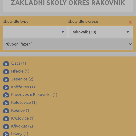
ZÁKLADNÍ ŠKOLY OKRES RAKOVNÍK
×
školy dle typu
školy dle okresů
Rakovník (28)
Obecní
Benešov (40)
Privátní
Beroun (48)
Krajské
Blansko (54)
Čistá (1)
Brno-město (99)
Hředle (1)
Jesenice (2)
Brno-venkov (111)
Kněževes (1)
Bruntál (45)
Kněževes u Rakovníka (1)
Břeclav (52)
Kolešovice (1)
Česká Lípa (48)
Kounov (1)
České Budějovice (70)
Krušovice (1)
Křivoklát (2)
Český Krumlov (33)
Lišany (1)