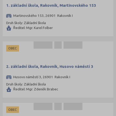
Karviná (69)
1. základní škola, Rakovník, Martinovského 153
Kladno (63)
Martinovského 153, 26901 Rakovník I
Klatovy (43)
Druh školy: Základní škola
Ředitel: Mgr. Karel Folber
Kolín (40)
Kroměříž (50)
Kutná Hora (33)
OBEC
Liberec (71)
Litoměřice (51)
2. základní škola, Rakovník, Husovo náměstí 3
Louny (38)
Husovo náměstí 3, 26901 Rakovník I
Mělník (50)
Druh školy: Základní škola
Mladá Boleslav (46)
Ředitel: Mgr. Zdeněk Brabec
Most (30)
Náchod (58)
Nový Jičín (70)
OBEC