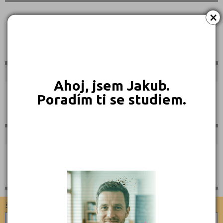
×
Umělecké obory
Ahoj, jsem Jakub.
Poradím ti se studiem.
Praktická škola
Gymnázia
školy dle zaměření
školy dle typu