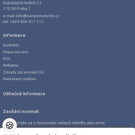
Dukelských hrdinů 21
Opava (9)
170 00 Praha 7
e-mail:
info@kampomaturite.cz
Ostrava-město (14)
tel:
+420 606 411 115
Pardubice (14)
Informace
Pelhřimov (7)
Písek (4)
Kontakty
Mapa serveru
Plzeň-jih (2)
RSS
Plzeň-město (11)
Reklama
Zásady zpracování OÚ
Plzeň-sever (1)
Nastavení cookies
Praha hlavní město (66)
Praha-východ (5)
Užitečné informace
Praha-západ (2)
Prachatice (1)
Zasílání novinek
Prostějov (7)
🍪
Zaregistrujte se a dostávejte nejlepší nabídky jako první.
Přerov (13)