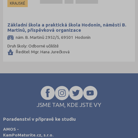
Pedagogika a sociální péče
Kladno (11)
KRAJSKÉ
Umělecké obory
Klatovy (4)
Praktická škola
Kolín (5)
Základní škola a praktická škola Hodonín, náměstí B.
Martinů, příspěvková organizace
Gymnázia
Kroměříž (6)
nám. B. Martinů 2952/5, 69501 Hodonín
4 letá
Kutná Hora (5)
Druh školy: Odborné učiliště
8 letá
Liberec (8)
Ředitel: Mgr. Hana Jurečková
Lycea
Litoměřice (9)
Louny (8)
Mělník (5)
Mladá Boleslav (10)
Most (8)
JSME TAM, KDE JSTE VY
Náchod (8)
Nový Jičín (11)
Poradenství v přípravě ke studiu
Nymburk (8)
AMOS -
KamPoMaturite.cz, s.r.o.
Olomouc (18)