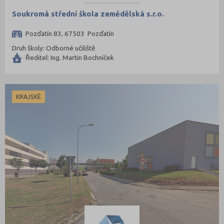
Praha-západ (2)
Soukromá střední škola zemědělská s.r.o.
Prachatice (1)
Pozďatín 83, 67503 Pozďatín
Prostějov (7)
Druh školy: Odborné učiliště
Přerov (13)
Ředitel: Ing. Martin Bochníček
Příbram (7)
Rakovník (5)
KRAJSKÉ
Rokycany (2)
Rychnov nad Kněžnou (4)
Semily (5)
Sokolov (4)
Strakonice (5)
Svitavy (7)
Šumperk (9)
Tábor (8)
Tachov (3)