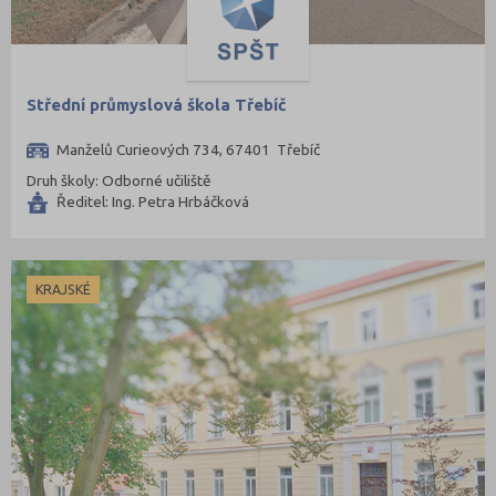
Teplice (9)
Trutnov (11)
Třebíč (7)
Střední průmyslová škola Třebíč
Uherské Hradiště (10)
Manželů Curieových 734, 67401 Třebíč
Ústí nad Labem (7)
Druh školy: Odborné učiliště
Ředitel: Ing. Petra Hrbáčková
Ústí nad Orlicí (12)
Vsetín (11)
Vyškov (4)
KRAJSKÉ
Zlín (13)
Znojmo (8)
Žďár nad Sázavou (13)