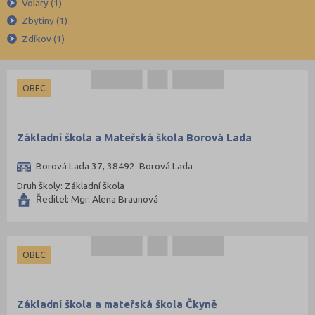
Volary (1)
Jeseník (17)
Zbytiny (1)
Jičín (36)
Zdíkov (1)
Jihlava (44)
Jindřichův Hradec (38)
OBEC
Karlovy Vary (37)
Karviná (62)
Základní škola a Mateřská škola Borová Lada
Kladno (52)
Klatovy (40)
Borová Lada 37, 38492 Borová Lada
Kolín (34)
Druh školy: Základní škola
Ředitel: Mgr. Alena Braunová
Kroměříž (41)
Kutná Hora (28)
Liberec (62)
OBEC
Litoměřice (43)
Louny (34)
Základní škola a mateřská škola Čkyně
Mělník (46)