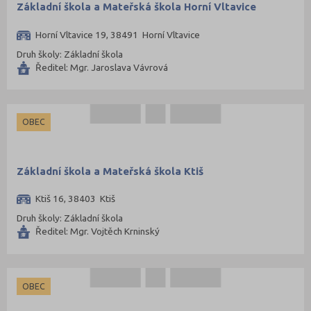
Základní škola a Mateřská škola Horní Vltavice
Praha hlavní město (196)
Praha-východ (49)
Horní Vltavice 19, 38491 Horní Vltavice
Druh školy: Základní škola
Praha-západ (43)
Ředitel: Mgr. Jaroslava Vávrová
Prachatice (26)
Prostějov (45)
Přerov (56)
OBEC
Příbram (49)
Rakovník (25)
Základní škola a Mateřská škola Ktiš
Rokycany (19)
Ktiš 16, 38403 Ktiš
Rychnov nad Kněžnou (45)
Druh školy: Základní škola
Semily (45)
Ředitel: Mgr. Vojtěch Krninský
Sokolov (29)
Strakonice (21)
OBEC
Svitavy (58)