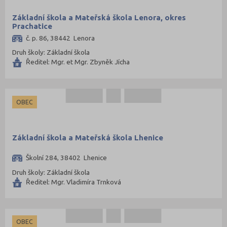
Šumperk (60)
Tábor (33)
Základní škola a Mateřská škola Lenora, okres
Prachatice
Tachov (21)
č. p. 86, 38442 Lenora
Teplice (30)
Druh školy: Základní škola
Ředitel: Mgr. et Mgr. Zbyněk Jícha
Trutnov (50)
Třebíč (60)
Uherské Hradiště (59)
OBEC
Ústí nad Labem (30)
Ústí nad Orlicí (75)
Základní škola a Mateřská škola Lhenice
Vsetín (60)
Školní 284, 38402 Lhenice
Vyškov (45)
Druh školy: Základní škola
Zlín (66)
Ředitel: Mgr. Vladimíra Trnková
Znojmo (59)
Žďár nad Sázavou (70)
OBEC