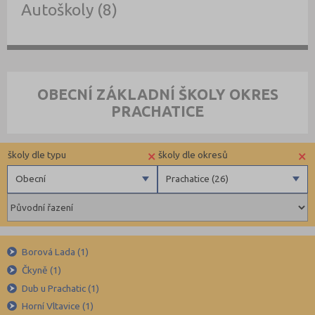
Autoškoly (8)
OBECNÍ ZÁKLADNÍ ŠKOLY OKRES
PRACHATICE
×
×
školy dle typu
školy dle okresů
Obecní
Prachatice (26)
Obecní
Benešov (34)
Privátní
Beroun (39)
Krajské
Blansko (49)
Borová Lada (1)
Brno-město (66)
Čkyně (1)
Dub u Prachatic (1)
Brno-venkov (103)
Horní Vltavice (1)
Bruntál (38)