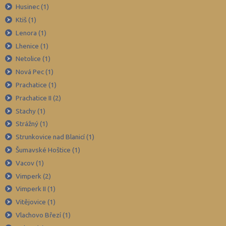
Husinec (1)
Břeclav (49)
Ktiš (1)
Česká Lípa (44)
Lenora (1)
České Budějovice (54)
Lhenice (1)
Netolice (1)
Český Krumlov (30)
Nová Pec (1)
Děčín (43)
Prachatice (1)
Domažlice (24)
Prachatice II (2)
Frýdek-Místek (83)
Stachy (1)
Havlíčkův Brod (45)
Strážný (1)
Strunkovice nad Blanicí (1)
Hodonín (60)
Šumavské Hoštice (1)
Hradec Králové (48)
Vacov (1)
Cheb (31)
Vimperk (2)
Chomutov (34)
Vimperk II (1)
Chrudim (44)
Vitějovice (1)
Vlachovo Březí (1)
Jablonec nad Nisou (32)