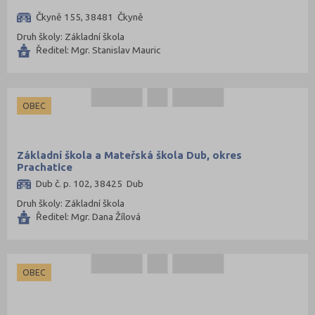
Čkyně 155, 38481 Čkyně
Mladá Boleslav (39)
Druh školy: Základní škola
Most (24)
Ředitel: Mgr. Stanislav Mauric
Náchod (51)
Nový Jičín (61)
OBEC
Nymburk (38)
Olomouc (87)
Opava (72)
Základní škola a Mateřská škola Dub, okres
Prachatice
Ostrava-město (67)
Dub č. p. 102, 38425 Dub
Pardubice (51)
Druh školy: Základní škola
Ředitel: Mgr. Dana Žílová
Pelhřimov (27)
Písek (21)
Plzeň-jih (23)
OBEC
Plzeň-město (34)
Plzeň-sever (34)