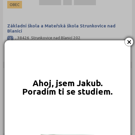
OBEC
Základní škola a Mateřská škola Strunkovice nad
Blanicí
, 38426 Strunkovice nad Blanicí 202
×
Druh školy: Základní škola
Ředitel: Mgr. Markéta Vejvodová
OBEC
Ahoj, jsem Jakub.
Poradím ti se studiem.
Základní škola a Mateřská škola Svatá Maří
Svatá Maří 2, 38501 Vimperk
Druh školy: Základní škola
Ředitel: Mgr. Renata Gaudníková