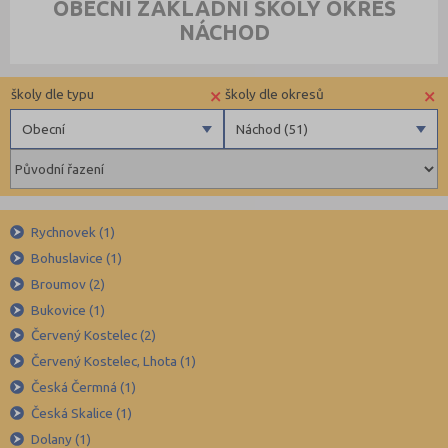
OBECNÍ ZÁKLADNÍ ŠKOLY OKRES
NÁCHOD
×
×
školy dle typu
školy dle okresů
Obecní
Náchod (51)
Obecní
Benešov (34)
Privátní
Beroun (39)
Krajské
Blansko (49)
Rychnovek (1)
Brno-město (66)
Bohuslavice (1)
Broumov (2)
Brno-venkov (103)
Bukovice (1)
Bruntál (38)
Červený Kostelec (2)
Břeclav (49)
Červený Kostelec, Lhota (1)
Česká Lípa (44)
Česká Čermná (1)
České Budějovice (54)
Česká Skalice (1)
Dolany (1)
Český Krumlov (30)