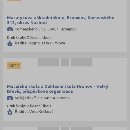
Nymburk (38)
Olomouc (87)
Masarykova základní škola, Broumov, Komenského
312, okres Náchod
Opava (72)
Komenského 312, 55001 Broumov
Ostrava-město (67)
Druh školy: Základní škola
Ředitel: Mgr. Vlasta Humlová
Pardubice (51)
Pelhřimov (27)
Písek (21)
OBEC
Plzeň-jih (23)
Plzeň-město (34)
Mateřská škola a Základní škola Hronov - Velký
Plzeň-sever (34)
Dřevíč, příspěvková organizace
Velký Dřevíč 20, 54934 Hronov
Praha hlavní město (196)
Druh školy: Základní škola
Praha-východ (49)
Ředitel: Věra Křičková
Praha-západ (43)
Prachatice (26)