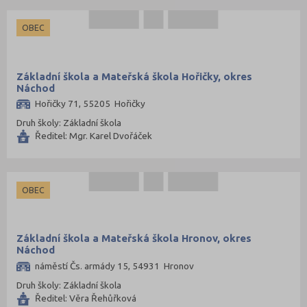
Trutnov (50)
Třebíč (60)
OBEC
Uherské Hradiště (59)
Ústí nad Labem (30)
Základní škola a Mateřská škola Hořičky, okres
Ústí nad Orlicí (75)
Náchod
Hořičky 71, 55205 Hořičky
Vsetín (60)
Druh školy: Základní škola
Vyškov (45)
Ředitel: Mgr. Karel Dvořáček
Zlín (66)
Znojmo (59)
OBEC
Žďár nad Sázavou (70)
Základní škola a Mateřská škola Hronov, okres
Náchod
náměstí Čs. armády 15, 54931 Hronov
Druh školy: Základní škola
Ředitel: Věra Řehůřková