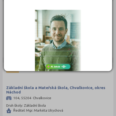
OBEC
Základní škola a Mateřská škola, Dolany, okres
Náchod
, 55201 Dolany 84
Druh školy: Základní škola
Ředitel: Mgr. Marie Matějková
OBEC
Základní škola a Mateřská škola, Chvalkovice, okres
Náchod
104, 55204 Chvalkovice
Druh školy: Základní škola
Ředitel: Mgr. Markéta Ulrychová