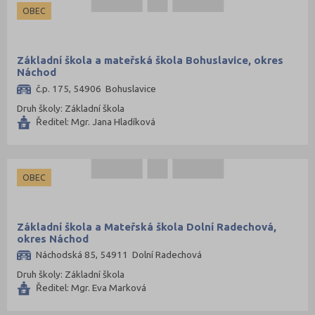
Prostějov (45)
OBEC
Přerov (56)
Příbram (49)
Základní škola a mateřská škola Bohuslavice, okres
Náchod
Rakovník (25)
č.p. 175, 54906 Bohuslavice
Rokycany (19)
Druh školy: Základní škola
Rychnov nad Kněžnou (45)
Ředitel: Mgr. Jana Hladíková
Semily (45)
Sokolov (29)
OBEC
Strakonice (21)
Svitavy (58)
Základní škola a Mateřská škola Dolní Radechová,
Šumperk (60)
okres Náchod
Tábor (33)
Náchodská 85, 54911 Dolní Radechová
Tachov (21)
Druh školy: Základní škola
Ředitel: Mgr. Eva Marková
Teplice (30)