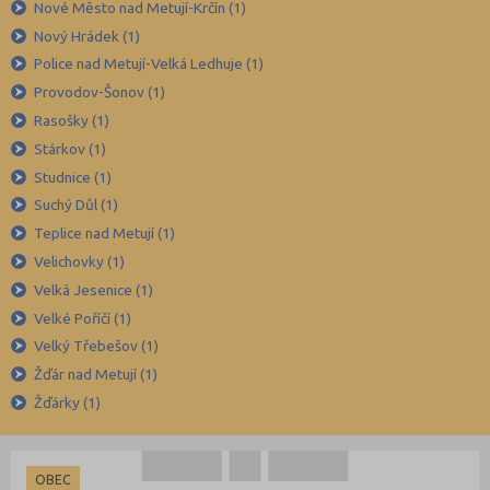
Nové Město nad Metují-Krčín (1)
Karlovy Vary (37)
Nový Hrádek (1)
Karviná (62)
Police nad Metují-Velká Ledhuje (1)
Kladno (52)
Provodov-Šonov (1)
Klatovy (40)
Rasošky (1)
Kolín (34)
Stárkov (1)
Studnice (1)
Kroměříž (41)
Suchý Důl (1)
Kutná Hora (28)
Teplice nad Metují (1)
Liberec (62)
Velichovky (1)
Litoměřice (43)
Velká Jesenice (1)
Louny (34)
Velké Poříčí (1)
Velký Třebešov (1)
Mělník (46)
Žďár nad Metují (1)
Mladá Boleslav (39)
Žďárky (1)
Most (24)
Náchod (51)
OBEC
Nový Jičín (61)