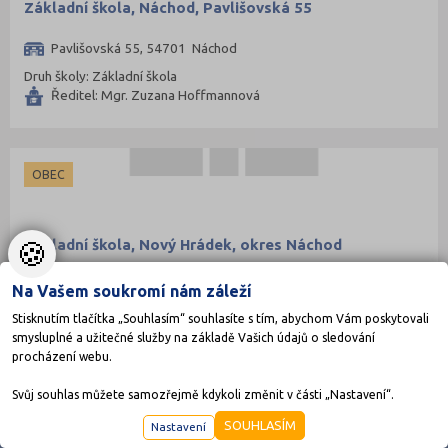
Základní škola, Náchod, Pavlišovská 55
Pavlišovská 55, 54701 Náchod
Druh školy: Základní škola
Ředitel: Mgr. Zuzana Hoffmannová
OBEC
🍪
Základní škola, Nový Hrádek, okres Náchod
Náchodská 288, 54922 Nový Hrádek
Na Vašem soukromí nám záleží
Druh školy: Základní škola
Stisknutím tlačítka „Souhlasím“ souhlasíte s tím, abychom Vám poskytovali
Ředitel: Mgr. Lenka Dudášková
smysluplné a užitečné služby na základě Vašich údajů o sledování
procházení webu.
Svůj souhlas můžete samozřejmě kdykoli změnit v části „Nastavení“.
SOUHLASÍM
Nastavení