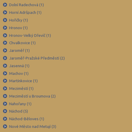
Dolní Radechová (1)
Děčín (43)
Horní Adršpach (1)
Domažlice (24)
Hořičky (1)
Frýdek-Místek (83)
Hronov (1)
Havlíčkův Brod (45)
Hronov-Velký Dřevíč (1)
Chvalkovice (1)
Hodonín (60)
Jaroměř (1)
Hradec Králové (48)
Jaroměř-Pražské Předměstí (2)
Cheb (31)
Jasenná (1)
Chomutov (34)
Machov (1)
Chrudim (44)
Martínkovice (1)
Meziměstí (1)
Jablonec nad Nisou (32)
Meziměstí u Broumova (2)
Jeseník (17)
Nahořany (1)
Jičín (36)
Náchod (5)
Jihlava (44)
Náchod-Běloves (1)
Jindřichův Hradec (38)
Nové Město nad Metují (3)