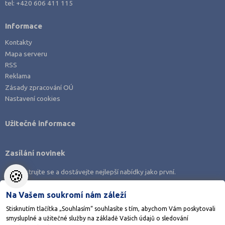
tel:
+420 606 411 115
Jihlava (8)
Jindřichův Hradec (3)
Informace
Karlovy Vary (6)
Kontakty
Mapa serveru
Karviná (5)
RSS
Kladno (9)
Reklama
Klatovy (3)
Zásady zpracování OÚ
Nastavení cookies
Kolín (5)
Kroměříž (3)
Užitečné informace
Kutná Hora (6)
Liberec (8)
Zasílání novinek
Litoměřice (8)
🍪
Zaregistrujte se a dostávejte nejlepší nabídky jako první.
Louny (1)
Na Vašem soukromí nám záleží
Mělník (2)
Stisknutím tlačítka „Souhlasím“ souhlasíte s tím, abychom Vám poskytovali
Mladá Boleslav (8)
smysluplné a užitečné služby na základě Vašich údajů o sledování