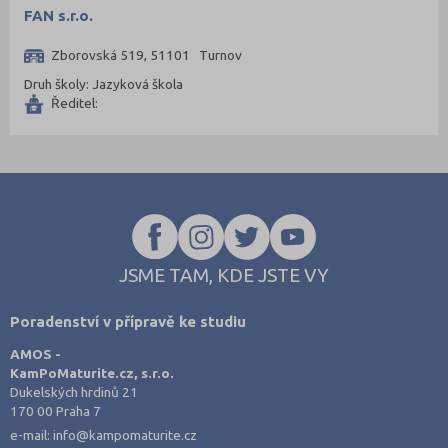
Břeclav (2)
FAN s.r.o.
České Budějovice (24)
Zborovská 519, 51101 Turnov
Český Krumlov (3)
Druh školy: Jazyková škola
Děčín (4)
Ředitel:
Domažlice (2)
Frýdek-Místek (9)
Havlíčkův Brod (4)
Hodonín (10)
Hradec Králové (15)
JSME TAM, KDE JSTE VY
Cheb (1)
Chomutov (3)
Poradenství v přípravě ke studiu
Chrudim (2)
AMOS -
KamPoMaturite.cz, s.r.o.
Jablonec nad Nisou (3)
Dukelských hrdinů 21
Jeseník (1)
170 00 Praha 7
e-mail:
info@kampomaturite.cz
Jičín (4)