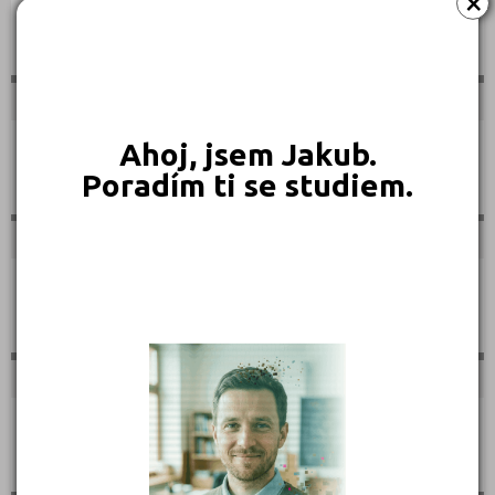
×
Ruština
Ahoj, jsem Jakub.
Francouzština
Poradím ti se studiem.
Španělština
Italština