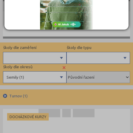
Japonština
školy dle zaměření
školy dle typu
×
školy dle okresů
Angličtina
Docházkové
Semily (1)
Němčina
Ruština
Benešov (5)
Francouzština
Turnov (1)
Beroun (11)
Španělština
Blansko (5)
Italština
Brno-město (59)
DOCHÁZKOVÉ KURZY
Japonština
Bruntál (2)