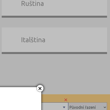
Ruština
Italština
×
×
sů