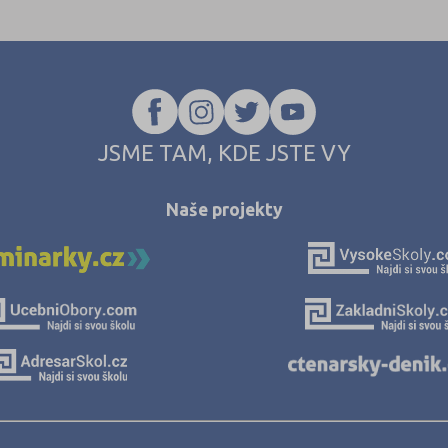
Kolín (5)
Kroměříž (3)
Kutná Hora (6
Liberec (8)
JSME TAM, KDE JSTE VY
Litoměřice (8)
Louny (1)
Naše projekty
Mělník (2)
Mladá Bolesla
Most (2)
Náchod (7)
Nový Jičín (4)
Nymburk (4)
Olomouc (15)