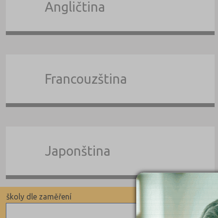
Angličtina
Francouzština
Japonština
školy dle zaměření
školy 