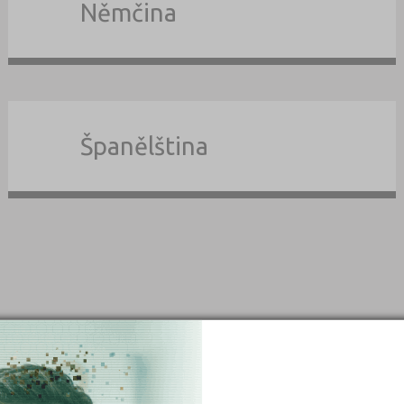
Němčina
Španělština
dle typu
školy dle okre
Liberec (8)