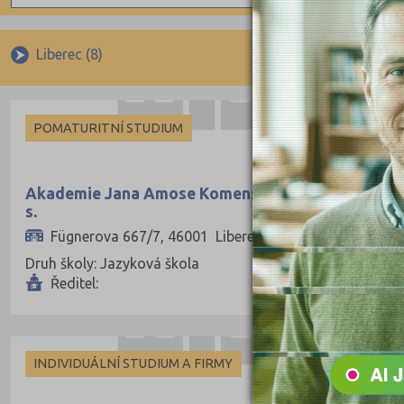
Angličtina
Zahra
Němčina
Pomat
Liberec (8)
Ruština
Doch
Francouzština
Indivi
POMATURITNÍ STUDIUM
Španělština
Pro ci
Italština
Akademie Jana Amose Komenského Liberec z.
Japonština
s.
Fügnerova 667/7, 46001 Liberec
Druh školy: Jazyková škola
Ředitel:
INDIVIDUÁLNÍ STUDIUM A FIRMY