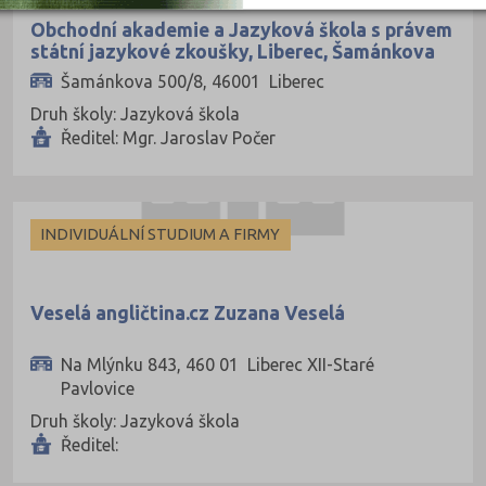
Hradec Králov
Obchodní akademie a Jazyková škola s právem
státní jazykové zkoušky, Liberec, Šamánkova
Cheb (1)
500/8, příspěvková organizace
Šamánkova 500/8, 46001 Liberec
Chomutov (3)
Druh školy: Jazyková škola
Chrudim (2)
Ředitel: Mgr. Jaroslav Počer
Jablonec nad 
Jeseník (1)
INDIVIDUÁLNÍ STUDIUM A FIRMY
Jičín (4)
Jihlava (8)
Veselá angličtina.cz Zuzana Veselá
Jindřichův Hra
Karlovy Vary (
Na Mlýnku 843, 460 01 Liberec XII-Staré
Pavlovice
Karviná (5)
Druh školy: Jazyková škola
Kladno (9)
Ředitel:
Klatovy (3)