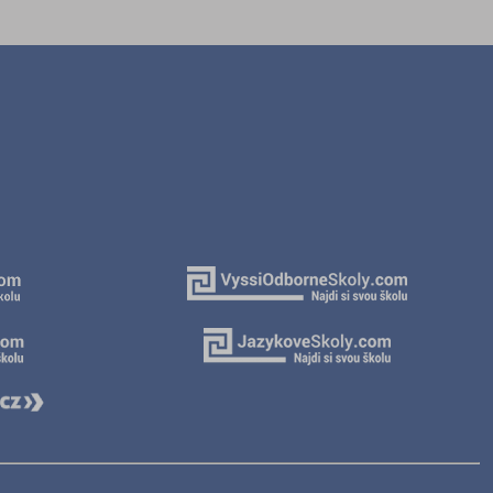
)
v (8)