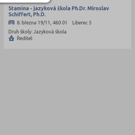
é (15)
Stamina - jazyková škola Ph.Dr. Miroslav
Schiffert, Ph.D.
8. března 19/11, 460 01 Liberec 5
Druh školy: Jazyková škola
Ředitel:
Nisou (3)
dec (3)
6)