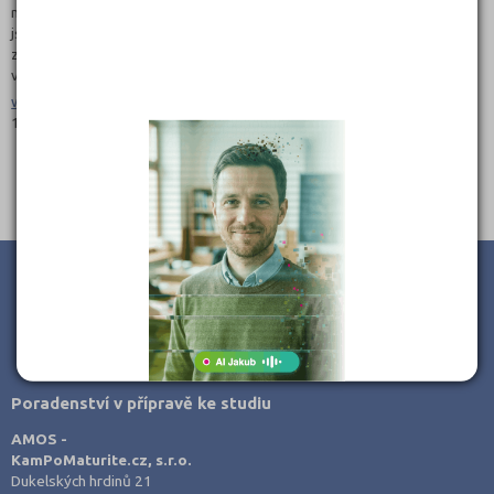
nejúspěšnějších projektů ze zúčastněných zemí. Součástí programu
jsou také debaty se zástupci galerijních a vzdělávacích institucí
z jednotlivých zemí střední Evropy, které se zaměřují na zkvalitnění
výtvarné výchovy ve středoevropském regionu.
www.umeleckestrevo.cz
13.12.2017
JSME TAM, KDE JSTE VY
Poradenství v přípravě ke studiu
AMOS -
KamPoMaturite.cz, s.r.o.
Dukelských hrdinů 21