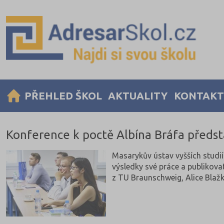
PŘEHLED ŠKOL
AKTUALITY
KONTAKT
Konference k poctě Albína Bráfa předst
Masarykův ústav vyšších studií 
výsledky své práce a publikova
z TU Braunschweig, Alice Blaž