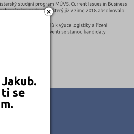
sterský studijní program MÚVS. Current Issues in Business
×
zahraničními pedagogy, který již v zimě 2018 absolvovalo
certifikovaných modulů k výuce logistiky a řízení
ngličtině a jeho absolventi se stanou kandidáty
 Jakub.
ti se
em.