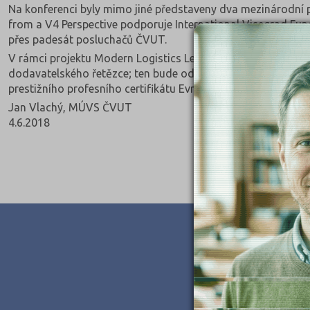
Na konferenci byly mimo jiné představeny dva mezinárodní 
from a V4 Perspective podporuje International Visegrad Fun
přes padesát posluchačů ČVUT.
V rámci projektu Modern Logistics Learning programu Erasmus
dodavatelského řetězce; ten bude od roku 2019-20 v progra
prestižního profesního certifikátu Evropské logistické asocia
Jan Vlachý, MÚVS ČVUT
4.6.2018