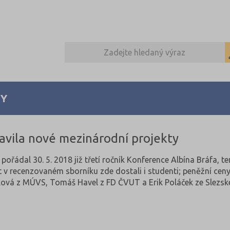
Y
avila nové mezinárodní projekty
pořádal 30. 5. 2018 již třetí ročník Konference Albína Bráfa, 
t v recenzovaném sborníku zde dostali i studenti; peněžní ceny
ková z MÚVS, Tomáš Havel z FD ČVUT a Erik Poláček ze Slezské