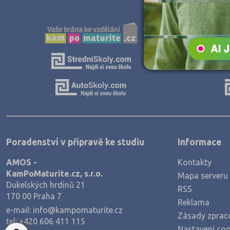
Poradenství v přípravě ke studiu
Informace
AMOS -
Kontakty
KamPoMaturite.cz, s.r.o.
Mapa serveru
Dukelských hrdinů 21
RSS
170 00 Praha 7
Reklama
e-mail:
info@kampomaturite.cz
Zásady zprac
tel:
+420 606 411 115
Nastavení coo