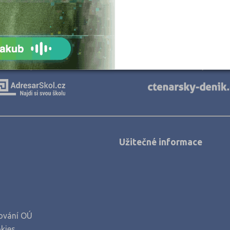
Naše projekty
Užitečné informace
ování OÚ
kies