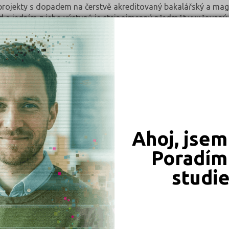
projekty s dopadem na čerstvě akreditovaný bakalářský a magi
d a jedním z jeho výstupů je stejnojmenný předmět vyučovaný 
+ Strategic Partnerships připravuje pět evropských škol blok 
mu MÚVS zařazen do skupiny povinně-volitelných předmětů v a
ce.
Ahoj, jsem
Poradím 
studi
JSME TAM, KDE JSTE VY