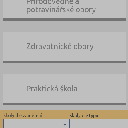
Přírodovědné a
potravinářské obory
Zdravotnické obory
Praktická škola
školy dle zaměření
školy dle typu