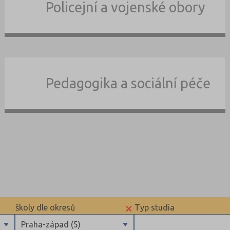
Policejní a vojenské obory
Pedagogika a sociální péče
×
školy dle okresů
Typ studia
Praha-západ (5)