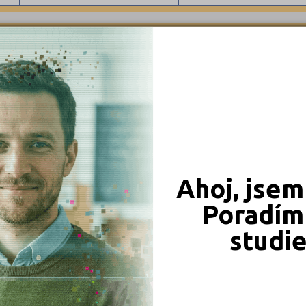
Benešov (12)
Maturitní
Beroun (11)
Výuční list
Jesenice-Osnice (1)
Jílové u Prahy (1)
Blansko (13)
Bez výučního listu
Brno-město (67)
KRAJSKÉ
Brno-venkov (15)
Bruntál (11)
Břeclav (12)
Ahoj, jsem
Česká Lípa (10)
České Budějovice (32)
Poradím 
 obory
Český Krumlov (5)
studi
Děčín (21)
iály
Domažlice (7)
Frýdek-Místek (20)