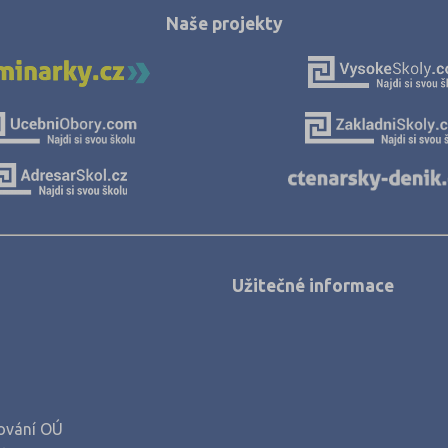
Nymburk (15)
Naše projekty
Olomouc (35)
Opava (19)
Ostrava-město (48)
Pardubice (24)
Pelhřimov (11)
Písek (12)
Plzeň-jih (3)
Plzeň-město (30)
Užitečné informace
Plzeň-sever (2)
Praha hlavní město (223)
Praha-východ (14)
Praha-západ (5)
ování OÚ