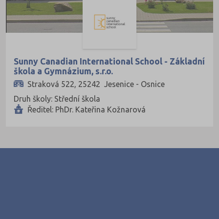
Ekologie a ochrana ŽP
Výroba a technologie potravin
Zemědělství a lesnictví
Veterinářství
Sunny Canadian International School - Základní
škola a Gymnázium, s.r.o.
Hotelnictví, turismus, gastronomie
Straková 522, 25242 Jesenice - Osnice
Policejní a vojenské obory
Druh školy: Střední škola
Právo
Ředitel: PhDr. Kateřina Kožnarová
Zdravotnické obory
Pedagogika a sociální péče
Umělecké obory
Praktická škola