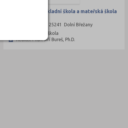
Střední škola, základní škola a mateřská škola
da Vinci
Na Drahách 20, 25241 Dolní Břežany
Druh školy: Střední škola
Ředitel: PhDr. Jiří Bureš, Ph.D.