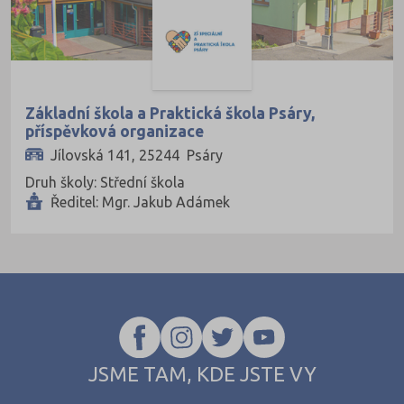
Kladno (21)
Klatovy (7)
Kolín (13)
Kroměříž (16)
Základní škola a Praktická škola Psáry,
příspěvková organizace
Kutná Hora (11)
Jílovská 141, 25244 Psáry
Liberec (20)
Druh školy: Střední škola
Litoměřice (15)
Ředitel: Mgr. Jakub Adámek
Louny (12)
Mělník (10)
Mladá Boleslav (19)
Most (17)
Náchod (12)
JSME TAM, KDE JSTE VY
Nový Jičín (14)