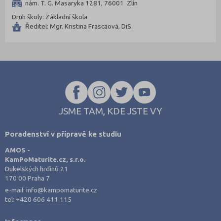
nám. T. G. Masaryka 1281, 76001 Zlín
Most (4)
Druh školy: Základní škola
Náchod (3)
Ředitel: Mgr. Kristina Frascaová, DiS.
Nový Jičín (2)
Nymburk (1)
Olomouc (6)
Opava (1)
Ostrava-město (10)
JSME TAM, KDE JSTE VY
Pardubice (5)
Pelhřimov (1)
Poradenství v přípravě ke studiu
Písek (1)
AMOS -
Plzeň-město (6)
KamPoMaturite.cz, s.r.o.
Dukelských hrdinů 21
Plzeň-sever (2)
170 00 Praha 7
Praha hlavní město (56)
e-mail:
info@kampomaturite.cz
tel:
+420 606 411 115
Praha-východ (16)
Praha-západ (6)