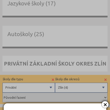
Jazykové školy (17)
Autoškoly (25)
PRIVÁTNÍ ZÁKLADNÍ ŠKOLY OKRES ZLÍN
×
×
školy dle typu
školy dle okresů
Privátní
Zlín (4)
Obecní
Benešov (3)
×
Privátní
Beroun (6)