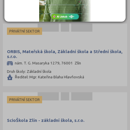
Druh školy: Základní škola
Jičín (2)
Ředitel: Mgr. Zuzana Pliška
Jihlava (3)
Jindřichův Hradec (1)
PRIVÁTNÍ SEKTOR
Karlovy Vary (2)
Karviná (2)
Kladno (7)
ORBIS, Mateřská škola, Základní škola a Střední škola,
s.r.o.
Klatovy (1)
nám. T. G. Masaryka 1279, 76001 Zlín
Kolín (1)
Druh školy: Základní škola
Ředitel: Mgr. Kateřina Blaha Hlavňovská
Kroměříž (1)
Kutná Hora (1)
Liberec (2)
PRIVÁTNÍ SEKTOR
Litoměřice (3)
Mělník (2)
ScioŠkola Zlín - základní škola, s.r.o.
Mladá Boleslav (3)