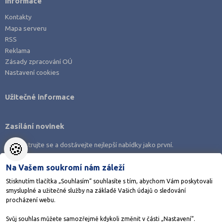
Informace
Prachatice (1)
Kontakty
Prostějov (1)
Mapa serveru
RSS
Přerov (3)
Reklama
Příbram (1)
Zásady zpracování OÚ
Nastavení cookies
Rakovník (1)
Rychnov nad Kněžnou (3)
Užitečné informace
Semily (1)
Sokolov (1)
Zasílání novinek
Strakonice (1)
🍪
Zaregistrujte se a dostávejte nejlepší nabídky jako první.
Svitavy (1)
Šumperk (2)
Na Vašem soukromí nám záleží
Tábor (5)
Stisknutím tlačítka „Souhlasím“ souhlasíte s tím, abychom Vám poskytovali
smysluplné a užitečné služby na základě Vašich údajů o sledování
Tachov (1)
Stáhněte si aplikaci Adresář škol
procházení webu.
Teplice (3)
Svůj souhlas můžete samozřejmě kdykoli změnit v části „Nastavení“.