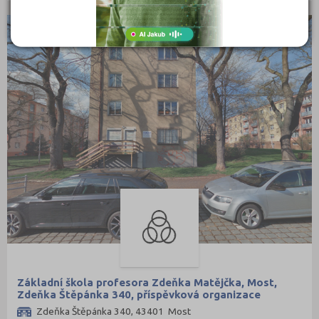
Jičín (2)
Jindřichův Hradec (3)
KRAJ
Karlovy Vary (3)
Karviná (2)
Kladno (3)
Klatovy (1)
Kolín (4)
Kroměříž (5)
Kutná Hora (3)
Liberec (4)
Litoměřice (4)
Louny (4)
Mělník (1)
Základní škola profesora Zdeňka Matějčka, Most,
Zdeňka Štěpánka 340, příspěvková organizace
Mladá Boleslav (4)
Zdeňka Štěpánka 340, 43401 Most
Most (2)