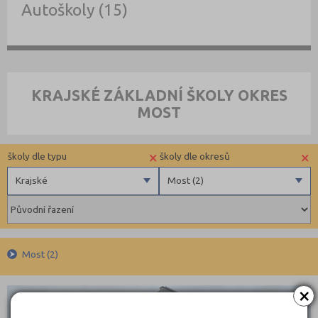
Autoškoly (15)
KRAJSKÉ ZÁKLADNÍ ŠKOLY OKRES
MOST
×
×
školy dle typu
školy dle okresů
Krajské
Most (2)
Obecní
Benešov (2)
Privátní
Beroun (3)
Krajské
Blansko (5)
Most (2)
Brno-město (10)
×
Brno-venkov (3)
KRAJ
Bruntál (4)