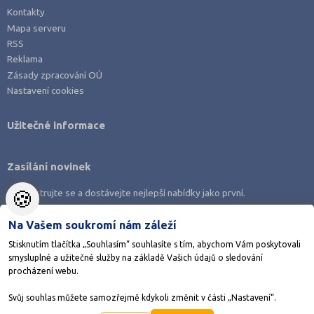
Prachatice (2)
Kontakty
Mapa serveru
Prostějov (1)
RSS
Přerov (4)
Reklama
Zásady zpracování OÚ
Příbram (3)
Nastavení cookies
Rakovník (2)
Rokycany (1)
Užitečné informace
Rychnov nad Kněžnou (2)
Semily (2)
Zasílání novinek
Strakonice (4)
🍪
Zaregistrujte se a dostávejte nejlepší nabídky jako první.
Svitavy (4)
Na Vašem soukromí nám záleží
Šumperk (4)
Stisknutím tlačítka „Souhlasím“ souhlasíte s tím, abychom Vám poskytovali
Tábor (4)
smysluplné a užitečné služby na základě Vašich údajů o sledování
Stáhněte si aplikaci Adresář škol
Tachov (3)
procházení webu.
Teplice (4)
Svůj souhlas můžete samozřejmě kdykoli změnit v části „Nastavení“.
©1998-2026
AMOS KamPoMaturite.cz
, s.r.o., stránky vytvořilo
Anawe