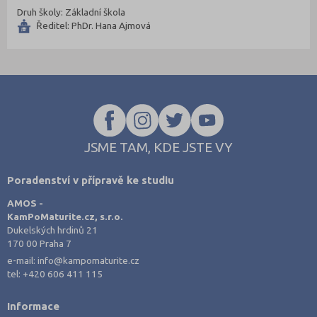
Druh školy: Základní škola
Náchod (4)
Ředitel: PhDr. Hana Ajmová
Nový Jičín (5)
Nymburk (5)
Olomouc (5)
Opava (5)
Ostrava-město (9)
JSME TAM, KDE JSTE VY
Pardubice (1)
Pelhřimov (2)
Poradenství v přípravě ke studiu
Písek (1)
AMOS -
KamPoMaturite.cz, s.r.o.
Plzeň-město (6)
Dukelských hrdinů 21
Plzeň-sever (1)
170 00 Praha 7
e-mail:
info@kampomaturite.cz
Praha hlavní město (30)
tel:
+420 606 411 115
Praha-východ (4)
Informace
Praha-západ (1)