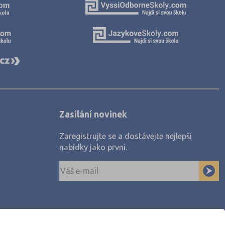
dec (2)
3)
Zasílání novinek
)
Zaregistrujte se a dostávejte nejlepší
nabídky jako první.
v (5)