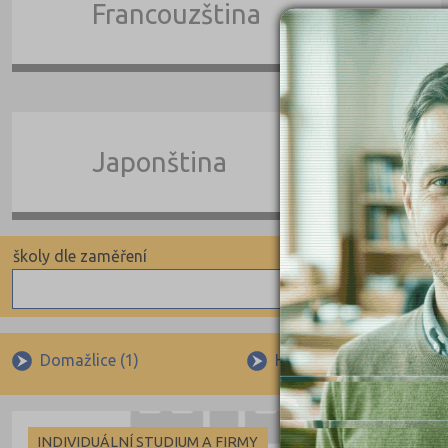
Francouzština
Japonština
školy dle zaměření
školy 
Indiv
Angličtina
Indivi
Němčina
Domažlice (1)
Horšovský Týn-Malé Pře
Ruština
Francouzština
INDIVIDUÁLNÍ STUDIUM A FIRMY