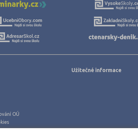
Jindřichův Hra
Karlovy Vary (
Karviná (1)
Kladno (3)
Klatovy (1)
Kolín (2)
Kroměříž (1)
Užitečné informace
Kutná Hora (3
Liberec (2)
Litoměřice (4)
Louny (1)
ování OÚ
Mělník (1)
kies
Mladá Bolesla