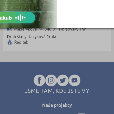
České Budějov
Český Krumlov
Mgr. Jaroslava Salihová
Děčín (1)
Masarykova 74, 346 01 Horšovský Týn
Domažlice (2)
Druh školy: Jazyková škola
Frýdek-Místek 
Ředitel:
Havlíčkův Brod
Hodonín (2)
Hradec Králov
Cheb (1)
Chomutov (3)
JSME TAM, KDE JSTE VY
Chrudim (1)
Jablonec nad 
Naše projekty
Jihlava (2)