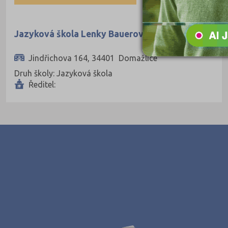
Španělština
Italština
Jazyková škola Lenky Bauerové s.r.o.
Japonština
Jindřichova 164, 34401 Domažlice
Druh školy: Jazyková škola
Ředitel: