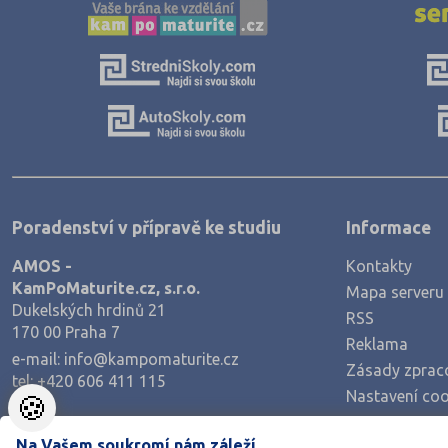
Poradenství v přípravě ke studiu
Informace
AMOS -
Kontakty
KamPoMaturite.cz, s.r.o.
Mapa serveru
Dukelských hrdinů 21
RSS
170 00 Praha 7
Reklama
e-mail:
info@kampomaturite.cz
Zásady zprac
tel:
+420 606 411 115
Nastavení coo
🍪
Na Vašem soukromí nám záleží