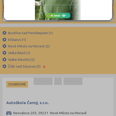
×
školy dle okresů
Skupina A
Soukromé
Žďár nad Sázavou (10)
Skupina A1
Skupina A2
Benešov (14)
Skupina AM
Bystřice nad Pernštejnem (1)
Beroun (11)
Křižanov (1)
Skupina B + E
Blansko (8)
Nové Město na Moravě (2)
Skupina B
Brno-město (48)
Velká Bíteš (1)
Skupina B1
Brno-venkov (17)
Velké Meziřící (2)
Skupina C + E
×
Bruntál (9)
Žďár nad Sázavou (3)
Skupina C
Břeclav (12)
Česká Lípa (17)
SOUKROMÉ
České Budějovice (23)
Český Krumlov (5)
Autoškola Černý, s.r.o.
Děčín (11)
Nezvalova 203, 59231 Nové Město na Moravě
Domažlice (7)