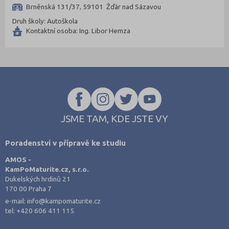
Kladno (22)
Brněnská 131/37, 59101 Žďár nad Sázavou
Klatovy (11)
Druh školy: Autoškola
Kontaktní osoba: Ing. Libor Hemza
Kolín (12)
Kroměříž (17)
Kutná Hora (9)
Liberec (28)
Litoměřice (17)
Louny (13)
JSME TAM, KDE JSTE VY
Mělník (12)
Poradenství v přípravě ke studiu
Mladá Boleslav (10)
AMOS -
Most (15)
KamPoMaturite.cz, s.r.o.
Náchod (13)
Dukelských hrdinů 21
170 00 Praha 7
Nový Jičín (18)
e-mail:
info@kampomaturite.cz
Nymburk (17)
tel:
+420 606 411 115
Olomouc (28)