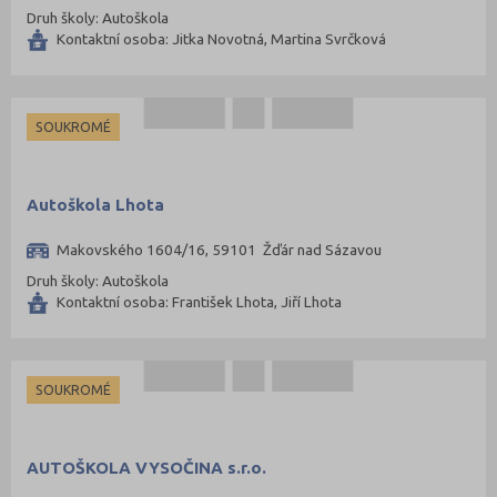
Druh školy: Autoškola
Frýdek-Místek (35)
Kontaktní osoba: Jitka Novotná, Martina Svrčková
Havlíčkův Brod (9)
Hodonín (18)
Hradec Králové (22)
SOUKROMÉ
Cheb (10)
Chomutov (10)
Autoškola Lhota
Chrudim (12)
Makovského 1604/16, 59101 Žďár nad Sázavou
Jablonec nad Nisou (15)
Druh školy: Autoškola
Jeseník (9)
Kontaktní osoba: František Lhota, Jiří Lhota
Jičín (5)
Jihlava (8)
SOUKROMÉ
Jindřichův Hradec (10)
Karlovy Vary (14)
AUTOŠKOLA VYSOČINA s.r.o.
Karviná (28)