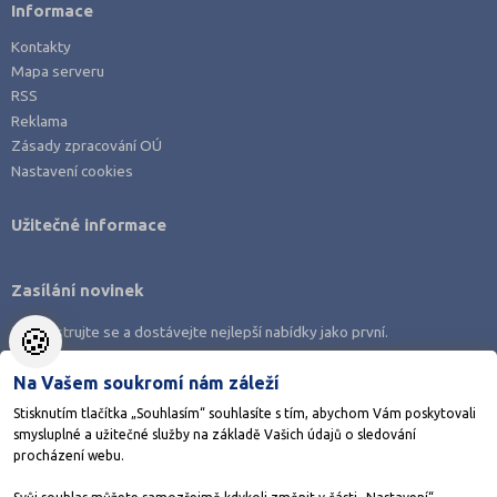
Informace
Opava (20)
Kontakty
Ostrava-město (30)
Mapa serveru
RSS
Pardubice (19)
Reklama
Pelhřimov (11)
Zásady zpracování OÚ
Písek (10)
Nastavení cookies
Plzeň-jih (8)
Užitečné informace
Plzeň-město (30)
Plzeň-sever (11)
Zasílání novinek
Praha hlavní město (129)
🍪
Zaregistrujte se a dostávejte nejlepší nabídky jako první.
Praha-východ (14)
Praha-západ (14)
Na Vašem soukromí nám záleží
Prachatice (8)
Stisknutím tlačítka „Souhlasím“ souhlasíte s tím, abychom Vám poskytovali
smysluplné a užitečné služby na základě Vašich údajů o sledování
Prostějov (11)
Stáhněte si aplikaci Adresář škol
procházení webu.
Přerov (11)