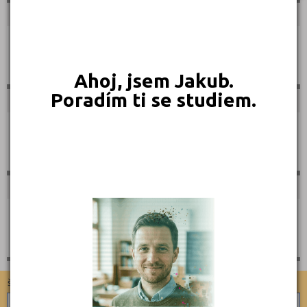
Skupina B1
Ahoj, jsem Jakub.
Poradím ti se studiem.
Skupina C + E
Skupina C
školy dle skupin
školy dle typu