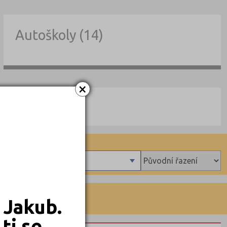
Autoškoly (14)
×
AZE 9
Forma studia
 Jakub.
ti se