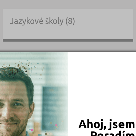
Jazykové školy (8)
KÉ ŠKOLY OSTATNÍ TECHNICKÉ V PR
školy dle měst
Typ studia
Praha (8)
Brno (5)
Ahoj, jsem
Ostrava (2)
Poradím 