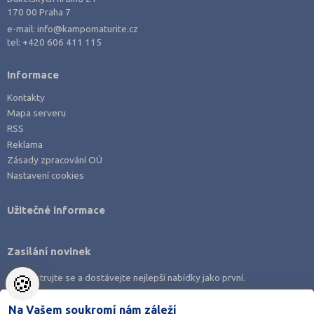
170 00 Praha 7
Rakovník (46)
e-mail:
info@kampomaturite.cz
Rokycany (33)
tel:
+420 606 411 115
Rychnov nad Kněžnou (81)
Informace
Semily (68)
Kontakty
Sokolov (52)
Mapa serveru
Strakonice (65)
RSS
Reklama
Svitavy (105)
Zásady zpracování OÚ
Šumperk (111)
Nastavení cookies
Tábor (88)
Užitečné informace
Tachov (41)
Teplice (76)
Zasílání novinek
Trutnov (106)
🍪
Zaregistrujte se a dostávejte nejlepší nabídky jako první.
Třebíč (98)
Uherské Hradiště (134)
Na Vašem soukromí nám záleží