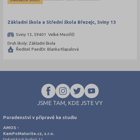
Opava (135)
Ostrava-město (221)
Základní škola a Střední škola Březejc, Sviny 13
Pardubice (127)
Pelhřimov (62)
Sviny 13, 59401 Velké Meziříčí
Písek (57)
Druh školy: Základní škola
Ředitel: PaedDr. Blanka Klapalová
Plzeň-jih (38)
Plzeň-město (141)
Plzeň-sever (51)
Praha hlavní město (1004)
Praha-východ (108)
Praha-západ (81)
JSME TAM, KDE JSTE VY
Prachatice (44)
Poradenství v přípravě ke studiu
Prostějov (85)
AMOS -
Přerov (115)
KamPoMaturite.cz, s.r.o.
Příbram (105)
Dukelských hrdinů 21