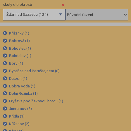
×
školy dle okresů
Žďár nad Sázavou (124)
Benešov (78)
Křižánky (1)
Beroun (85)
Bobrová (1)
Blansko (88)
Bohdalec (1)
Brno-město (317)
Bohdalov (1)
Brno-venkov (149)
Bory (1)
Bruntál (73)
Bystřice nad Pernštejnem (8)
Dalečín (1)
Břeclav (84)
Dobrá Voda (1)
Česká Lípa (79)
Dolní Rožínka (1)
České Budějovice (173)
Fryšava pod Žákovou horou (1)
Český Krumlov (49)
Jimramov (2)
Děčín (106)
Křídla (1)
Křižanov (2)
Domažlice (49)