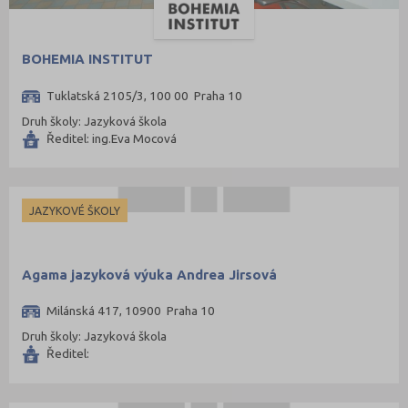
Jičín (75)
Jihlava (94)
BOHEMIA INSTITUT
Jindřichův Hradec (76)
Tuklatská 2105/3, 100 00 Praha 10
Karlovy Vary (93)
Druh školy: Jazyková škola
Karviná (145)
Ředitel: ing.Eva Mocová
Kladno (129)
Klatovy (69)
JAZYKOVÉ ŠKOLY
Kolín (77)
Kroměříž (96)
Kutná Hora (66)
Agama jazyková výuka Andrea Jirsová
Liberec (138)
Milánská 417, 10900 Praha 10
Litoměřice (104)
Druh školy: Jazyková škola
Ředitel:
Louny (72)
Mělník (80)