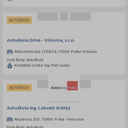
Tábor (88)
Tachov (41)
Teplice (76)
AUTOŠKOLY
Trutnov (106)
Třebíč (98)
Autoškola Drive - Vršovice, s.r.o.
Uherské Hradiště (134)
Bělocerkevská 1299/24, 10000 Praha-Vršovice
Ústí nad Labem (74)
Druh školy: Autoškola
Ústí nad Orlicí (135)
Kontaktní osoba: Ing. Petr Saska
Vsetín (132)
Vyškov (72)
AUTOŠKOLY
Zlín (161)
Znojmo (98)
Autoškola Ing. Lubomír Krátký
Žďár nad Sázavou (124)
Rezlerova 303, 10900 Praha - Petrovice
Druh školy: Autoškola