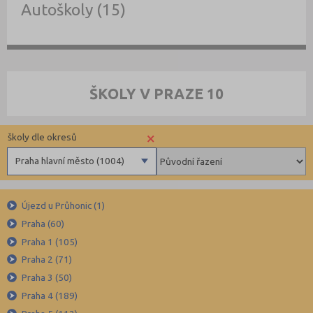
Autoškoly (15)
ŠKOLY V PRAZE 10
×
školy dle okresů
Praha hlavní město (1004)
Benešov (78)
Újezd u Průhonic (1)
Beroun (85)
Praha (60)
Blansko (88)
Praha 1 (105)
Brno-město (317)
Praha 2 (71)
Brno-venkov (149)
Praha 3 (50)
Bruntál (73)
Praha 4 (189)