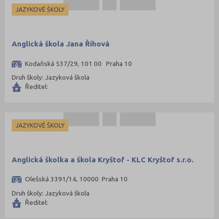
Mladá Boleslav (96)
JAZYKOVÉ ŠKOLY
Most (73)
Náchod (98)
Anglická škola Jana Říhová
Nový Jičín (118)
Kodaňská 537/29, 101 00 Praha 10
Nymburk (89)
Druh školy: Jazyková škola
Olomouc (205)
Ředitel:
Opava (135)
Ostrava-město (221)
Pardubice (127)
JAZYKOVÉ ŠKOLY
Pelhřimov (62)
Písek (57)
Anglická školka a škola Kryštof - KLC Kryštof s.r.o.
Plzeň-jih (38)
Olešská 3391/14, 10000 Praha 10
Plzeň-město (141)
Druh školy: Jazyková škola
Plzeň-sever (51)
Ředitel:
Praha hlavní město (1004)