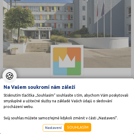
🍪
Královské gymnázium Petrovice s.r.o.
Na Vašem soukromí nám záleží
Stisknutím tlačítka „Souhlasím“ souhlasíte s tím, abychom Vám poskytovali
Bellova 352, 10900 Praha 10 - Petrovice
smysluplné a užitečné služby na základě Vašich údajů o sledování
Druh školy: Střední škola
procházení webu.
Ředitel: Mgr. Tereza Nehasilová
Svůj souhlas můžete samozřejmě kdykoli změnit v části „Nastavení“.
SOUHLASÍM
Nastavení