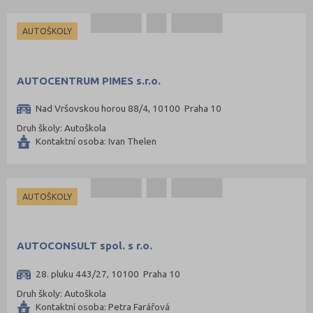
Praha-východ (108)
AUTOŠKOLY
Praha-západ (81)
Prachatice (44)
AUTOCENTRUM PIMES s.r.o.
Prostějov (85)
Přerov (115)
Nad Vršovskou horou 88/4, 10100 Praha 10
Příbram (105)
Druh školy: Autoškola
Kontaktní osoba: Ivan Thelen
Rakovník (46)
Rokycany (33)
Rychnov nad Kněžnou (81)
AUTOŠKOLY
Semily (68)
Sokolov (52)
AUTOCONSULT spol. s r.o.
Strakonice (65)
28. pluku 443/27, 10100 Praha 10
Svitavy (105)
Druh školy: Autoškola
Šumperk (111)
Kontaktní osoba: Petra Farářová