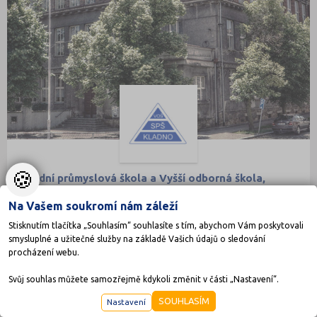
🍪
Střední průmyslová škola a Vyšší odborná škola,
Kladno, Jana Palacha 1840
Na Vašem soukromí nám záleží
Jana Palacha 1840, 27201 Kladno
Druh školy: Střední škola
Stisknutím tlačítka „Souhlasím“ souhlasíte s tím, abychom Vám poskytovali
Ředitel: Ing. Miroslav Dundr
smysluplné a užitečné služby na základě Vašich údajů o sledování
procházení webu.
Svůj souhlas můžete samozřejmě kdykoli změnit v části „Nastavení“.
STŘEDNÍ ŠKOLY
SOUHLASÍM
Nastavení