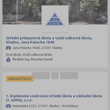
Tábor (88)
Tachov (41)
Teplice (76)
Trutnov (106)
Třebíč (98)
Střední průmyslová škola a Vyšší odborná škola,
Uherské Hradiště (134)
Kladno, Jana Palacha 1840
Jana Palacha 1840, 27201 Kladno
Ústí nad Labem (74)
Druh školy: Vyšší odborná škola
Ústí nad Orlicí (135)
Ředitel: Ing. Miroslav Dundr
Vsetín (132)
Vyškov (72)
Zlín (161)
ZÁKLADNÍ ŠKOLY
Znojmo (98)
Žďár nad Sázavou (124)
1. kladenská soukromá střední škola a základní škola
(1. KŠPA), s.r.o.
Holandská 2531, 27201 Kladno - Kročehlavy