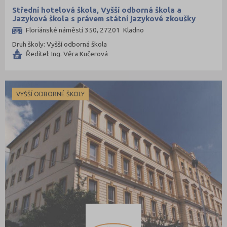
Mladá Boleslav (96)
Střední hotelová škola, Vyšší odborná škola a
Jazyková škola s právem státní jazykové zkoušky
Most (73)
s.r.o.
Floriánské náměstí 350, 27201 Kladno
Náchod (98)
Druh školy: Vyšší odborná škola
Nový Jičín (118)
Ředitel: Ing. Věra Kučerová
Nymburk (89)
Olomouc (205)
VYŠŠÍ ODBORNÉ ŠKOLY
Opava (135)
Ostrava-město (221)
Pardubice (127)
Pelhřimov (62)
Písek (57)
Plzeň-jih (38)
Plzeň-město (141)
Plzeň-sever (51)
Praha hlavní město (1004)