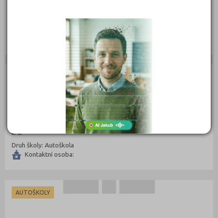
Pod Svahem 1519, 27309 Kladno
Druh školy: Autoškola
Kontaktní osoba:
AUTOŠKOLY
Jiří Urban
Václava Milera 132, 27204 Kladno
Druh školy: Autoškola
Kontaktní osoba:
AUTOŠKOLY