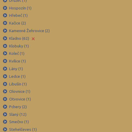
Družec (1)
Břeclav (84)
Hospozín (1)
Česká Lípa (79)
Hřebeč (1)
České Budějovice (173)
Kačice (2)
Český Krumlov (49)
Kamenné Žehrovice (2)
×
Děčín (106)
Kladno (62)
Klobuky (1)
Domažlice (49)
Koleč (1)
Frýdek-Místek (164)
Kvílice (1)
Havlíčkův Brod (82)
Lány (1)
Hodonín (119)
Ledce (1)
Hradec Králové (139)
Libušín (1)
Olovnice (1)
Cheb (61)
Otvovice (1)
Chomutov (65)
Pchery (2)
Chrudim (88)
Slaný (12)
Jablonec nad Nisou (67)
Smečno (1)
Jeseník (42)
Stehelčeves (1)