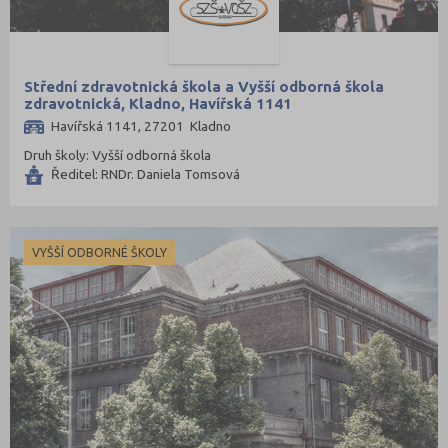
Praha-východ (108)
Praha-západ (81)
Prachatice (44)
Střední zdravotnická škola a Vyšší odborná škola
zdravotnická, Kladno, Havířská 1141
Prostějov (85)
Havířská 1141, 27201 Kladno
Přerov (115)
Druh školy: Vyšší odborná škola
Ředitel: RNDr. Daniela Tomsová
Příbram (105)
Rakovník (46)
Rokycany (33)
VYŠŠÍ ODBORNÉ ŠKOLY
Rychnov nad Kněžnou (81)
Semily (68)
Sokolov (52)
Strakonice (65)
Svitavy (105)
Šumperk (111)