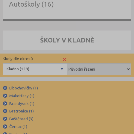
Autoškoly (16)
ŠKOLY V KLADNĚ
×
školy dle okresů
Kladno (129)
Benešov (78)
Libochovičky (1)
Beroun (85)
Makotřasy (1)
Blansko (88)
Brandýsek (1)
Brno-město (317)
Bratronice (1)
Brno-venkov (149)
Buštěhrad (3)
Bruntál (73)
Černuc (1)