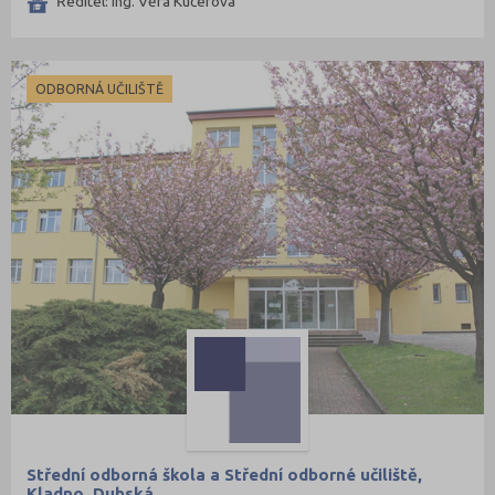
Ředitel: Ing. Věra Kučerová
ODBORNÁ UČILIŠTĚ
Střední odborná škola a Střední odborné učiliště,
Kladno, Dubská