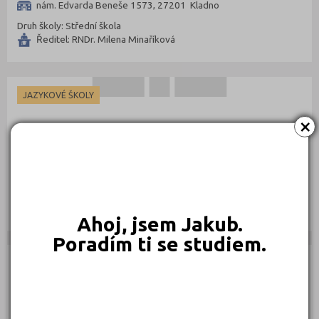
nám. Edvarda Beneše 1573, 27201 Kladno
Druh školy: Střední škola
Ředitel: RNDr. Milena Minaříková
JAZYKOVÉ ŠKOLY
×
Jazyková škola LEARNER Konstantin Patyukov
Vítězná 2960, 27204 Kladno
Druh školy: Jazyková škola
Ředitel:
Ahoj, jsem Jakub.
Poradím ti se studiem.
AUTOŠKOLY
Jiří Šebor