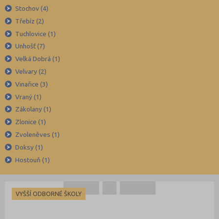
Stochov (4)
Jičín (75)
Třebíz (2)
Jihlava (94)
Tuchlovice (1)
Jindřichův Hradec (76)
Unhošť (7)
Karlovy Vary (93)
Velká Dobrá (1)
Karviná (145)
Velvary (2)
Vinařice (3)
Kladno (129)
Vraný (1)
Klatovy (69)
Zákolany (1)
Kolín (77)
Zlonice (1)
Kroměříž (96)
Zvoleněves (1)
Kutná Hora (66)
Doksy (1)
Hostouň (1)
Liberec (138)
Litoměřice (104)
Louny (72)
VYŠŠÍ ODBORNÉ ŠKOLY
Mělník (80)