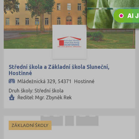
Kutná Hora (66)
Liberec (138)
Litoměřice (104)
Louny (72)
Mělník (80)
Mladá Boleslav (96)
Střední škola a Základní škola Sluneční,
Most (73)
Hostinné
Mládežnická 329, 54371 Hostinné
Náchod (98)
Druh školy: Střední škola
Nový Jičín (118)
Ředitel: Mgr. Zbyněk Rek
Nymburk (89)
Olomouc (205)
Opava (135)
ZÁKLADNÍ ŠKOLY
Ostrava-město (221)