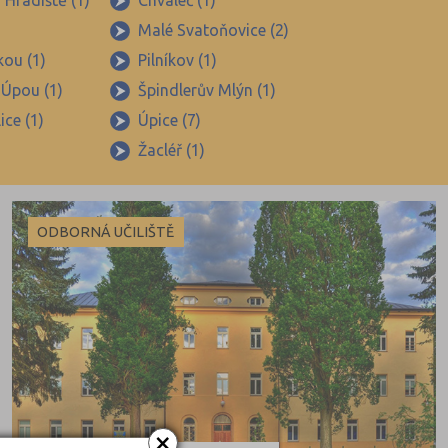
Hradiště (1)
Chvaleč (1)
Malé Svatoňovice (2)
ou (1)
Pilníkov (1)
Úpou (1)
Špindlerův Mlýn (1)
ice (1)
Úpice (7)
Žacléř (1)
ODBORNÁ UČILIŠTĚ
×