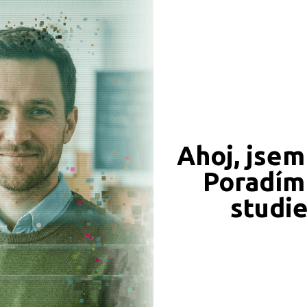
Ahoj, jsem
Poradím 
studi
ODBORNÁ UČILIŠTĚ