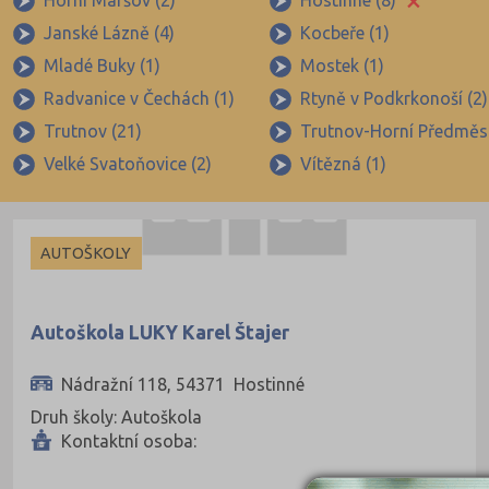
Horní Maršov (2)
Hostinné (8)
Brno-město (317)
Janské Lázně (4)
Kocbeře (1)
Brno-venkov (149)
Mladé Buky (1)
Mostek (1)
Bruntál (73)
Radvanice v Čechách (1)
Rtyně v Podkrkonoší (2)
Břeclav (84)
Trutnov (21)
Trutnov-Horní Předměst
Česká Lípa (79)
Velké Svatoňovice (2)
Vítězná (1)
České Budějovice (173)
Český Krumlov (49)
AUTOŠKOLY
Děčín (106)
Domažlice (49)
Autoškola LUKY Karel Štajer
Frýdek-Místek (164)
Havlíčkův Brod (82)
Nádražní 118, 54371 Hostinné
Hodonín (119)
Druh školy: Autoškola
Kontaktní osoba:
Hradec Králové (139)