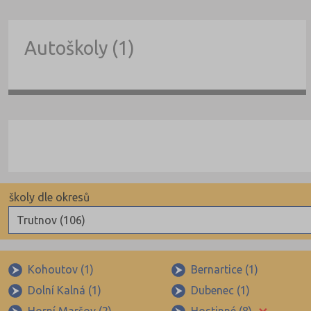
Autoškoly (1)
školy dle okresů
Trutnov (106)
Benešov (78)
Beroun (85)
Kohoutov (1)
Bernartice (1)
Dolní Kalná (1)
Dubenec (1)
Blansko (88)
×