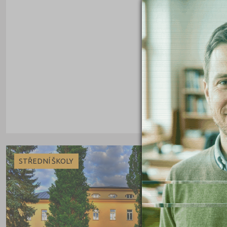
Cheb (61)
Chomutov (65)
Chrudim (88)
Jablonec nad Nisou (67)
Jeseník (42)
Jičín (75)
Jihlava (94)
Jindřichův Hradec (76)
Karlovy Vary (93)
Karviná (145)
STŘEDNÍ ŠKOLY
Kladno (129)
Klatovy (69)
Kolín (77)
Kroměříž (96)