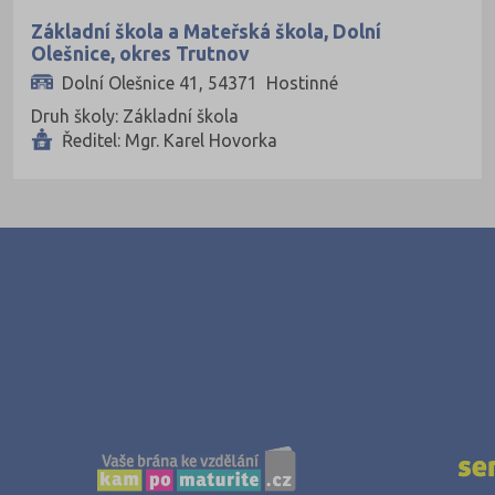
Pardubice (127)
Základní škola a Mateřská škola, Dolní
Olešnice, okres Trutnov
Pelhřimov (62)
Dolní Olešnice 41, 54371 Hostinné
Písek (57)
Druh školy: Základní škola
Plzeň-jih (38)
Ředitel: Mgr. Karel Hovorka
Plzeň-město (141)
Plzeň-sever (51)
Praha hlavní město (1004)
Praha-východ (108)
Praha-západ (81)
Prachatice (44)
Prostějov (85)
Přerov (115)
Příbram (105)