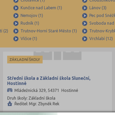
Chotěvice (1)
Choustníkovo 
Kunčice nad Labem (1)
Lánov (3)
Nemojov (1)
Pec pod Sněžk
Rudník (1)
Svoboda nad 
í (2)
Trutnov-Horní Staré Město (1)
Trutnov-Krybl
Vlčice (1)
Vrchlabí (12)
ZÁKLADNÍ ŠKOLY
Střední škola a Základní škola Sluneční,
Hostinné
Mládežnická 329, 54371 Hostinné
Druh školy: Základní škola
Ředitel: Mgr. Zbyněk Rek