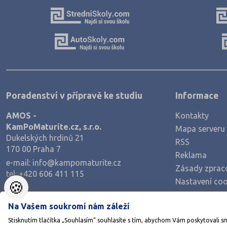
Rakovník (46)
Rokycany (33)
Rychnov nad Kněžnou (81)
Semily (68)
Sokolov (52)
Strakonice (65)
Poradenství v přípravě ke studiu
Informace
Svitavy (105)
AMOS -
Kontakty
KamPoMaturite.cz, s.r.o.
Mapa serveru
Šumperk (111)
Dukelských hrdinů 21
RSS
Tábor (88)
170 00 Praha 7
Reklama
e-mail:
info@kampomaturite.cz
Tachov (41)
Zásady zprac
tel:
+420 606 411 115
Teplice (76)
Nastavení coo
🍪
Trutnov (106)
Na Vašem soukromí nám záleží
Třebíč (98)
Stisknutím tlačítka „Souhlasím“ souhlasíte s tím, abychom Vám poskytovali s