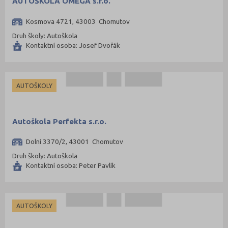
AUTOŠKOLA OMEGA s.r.o.
Praha-východ (108)
Kosmova 4721, 43003 Chomutov
Praha-západ (81)
Druh školy: Autoškola
Prachatice (44)
Kontaktní osoba: Josef Dvořák
Prostějov (85)
Přerov (115)
AUTOŠKOLY
Příbram (105)
Rakovník (46)
Autoškola Perfekta s.r.o.
Rokycany (33)
Rychnov nad Kněžnou (81)
Dolní 3370/2, 43001 Chomutov
Semily (68)
Druh školy: Autoškola
Kontaktní osoba: Peter Pavlík
Sokolov (52)
Strakonice (65)
Svitavy (105)
AUTOŠKOLY
Šumperk (111)