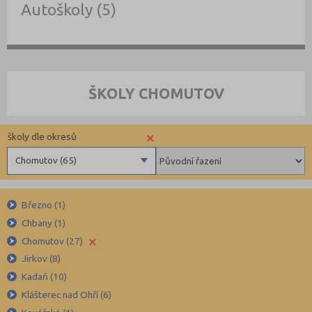
Autoškoly (5)
ŠKOLY CHOMUTOV
×
školy dle okresů
Chomutov (65)
Benešov (78)
Březno (1)
Beroun (85)
Chbany (1)
Blansko (88)
×
Chomutov (27)
Brno-město (317)
Jirkov (8)
Brno-venkov (149)
Kadaň (10)
Bruntál (73)
Klášterec nad Ohří (6)