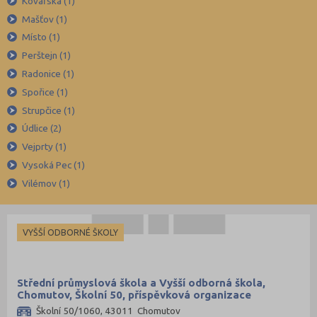
Kovářská (1)
Břeclav (84)
Mašťov (1)
Česká Lípa (79)
Místo (1)
České Budějovice (173)
Perštejn (1)
Český Krumlov (49)
Radonice (1)
Děčín (106)
Spořice (1)
Strupčice (1)
Domažlice (49)
Údlice (2)
Frýdek-Místek (164)
Vejprty (1)
Havlíčkův Brod (82)
Vysoká Pec (1)
Hodonín (119)
Vilémov (1)
Hradec Králové (139)
Cheb (61)
VYŠŠÍ ODBORNÉ ŠKOLY
Chomutov (65)
Chrudim (88)
Střední průmyslová škola a Vyšší odborná škola,
Jablonec nad Nisou (67)
Chomutov, Školní 50, příspěvková organizace
Jeseník (42)
Školní 50/1060, 43011 Chomutov