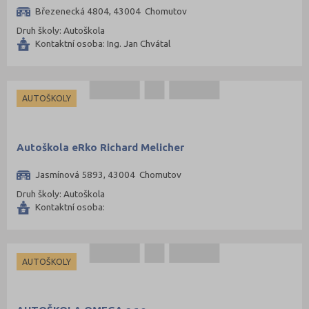
Mladá Boleslav (96)
Březenecká 4804, 43004 Chomutov
Most (73)
Druh školy: Autoškola
Kontaktní osoba: Ing. Jan Chvátal
Náchod (98)
Nový Jičín (118)
Nymburk (89)
AUTOŠKOLY
Olomouc (205)
Opava (135)
Autoškola eRko Richard Melicher
Ostrava-město (221)
Jasmínová 5893, 43004 Chomutov
Pardubice (127)
Druh školy: Autoškola
Pelhřimov (62)
Kontaktní osoba:
Písek (57)
Plzeň-jih (38)
Plzeň-město (141)
AUTOŠKOLY
Plzeň-sever (51)
Praha hlavní město (1004)