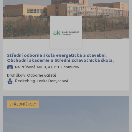
Střední odborná škola energetická a stavební,
Obchodní akademie a Střední zdravotnická škola,
Chomutov, příspěvková organizace
Na Průhoně 4800, 43011 Chomutov
Druh školy: Odborné učiliště
Ředitel: Ing. Lenka Demjanová
STŘEDNÍ ŠKOLY