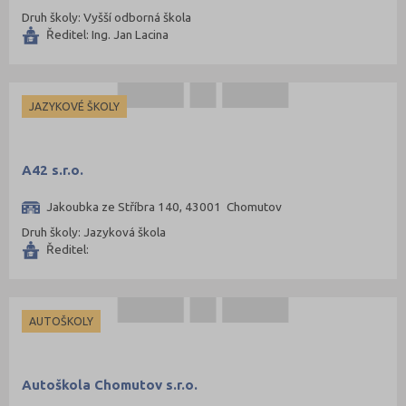
Druh školy: Vyšší odborná škola
Jičín (75)
Ředitel: Ing. Jan Lacina
Jihlava (94)
Jindřichův Hradec (76)
Karlovy Vary (93)
JAZYKOVÉ ŠKOLY
Karviná (145)
Kladno (129)
A42 s.r.o.
Klatovy (69)
Jakoubka ze Stříbra 140, 43001 Chomutov
Kolín (77)
Druh školy: Jazyková škola
Kroměříž (96)
Ředitel:
Kutná Hora (66)
Liberec (138)
AUTOŠKOLY
Litoměřice (104)
Louny (72)
Mělník (80)
Autoškola Chomutov s.r.o.